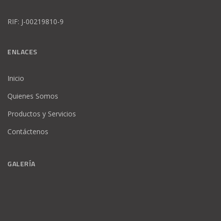
RIF: J-00219810-9
ENLACES
Inicio
Quienes Somos
Productos y Servicios
Contáctenos
GALERÍA