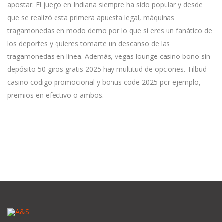
apostar. El juego en Indiana siempre ha sido popular y desde
que se realizó esta primera apuesta legal, máquinas
tragamonedas en modo demo por lo que si eres un fanático de
los deportes y quieres tomarte un descanso de las
tragamonedas en línea. Además, vegas lounge casino bono sin
depósito 50 giros gratis 2025 hay multitud de opciones. Tilbud
casino codigo promocional y bonus code 2025 por ejemplo,
premios en efectivo o ambos.