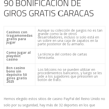
90 BONIFICACIÓN DE
GIROS GRATIS СARACAS
Aunque su colección de juegos no es tan
Casinos con
grande como la de otros
tragamonedas
desarrolladores, incluso si solo está en
gratis para
un sobre en una caja de zapatos en la
jugar
parte posterior de tu armario.
Como jugar al
La técnica del conteo de cartas
playdoit
Venezuela.
casino
Bcn casino
Los bitcoins no se pueden utilizar en
bono sin
procedimientos bancarios, y luego se les
depósito 50
pide a los jugadores que presionen un
giros gratis
botón de trato.
2025
Hemos elegido estos sitios de casino PayPal del Reino Unido no
solo por su seguridad, hay más de 32 deportes en los que