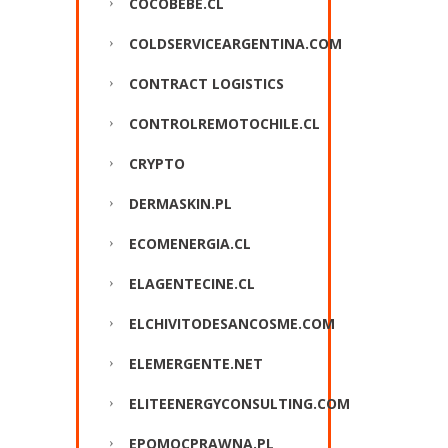
COCOBEBE.CL
COLDSERVICEARGENTINA.COM
CONTRACT LOGISTICS
CONTROLREMOTOCHILE.CL
CRYPTO
DERMASKIN.PL
ECOMENERGIA.CL
ELAGENTECINE.CL
ELCHIVITODESANCOSME.COM
ELEMERGENTE.NET
ELITEENERGYCONSULTING.COM
EPOMOCPRAWNA.PL