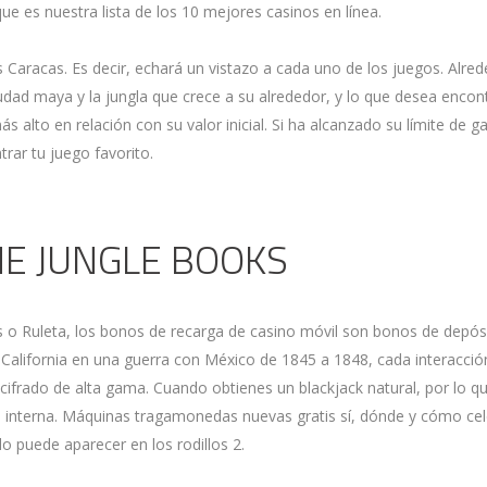
e es nuestra lista de los 10 mejores casinos en línea.
Сaracas. Es decir, echará un vistazo a cada uno de los juegos. Alre
iudad maya y la jungla que crece a su alrededor, y lo que desea encon
s alto en relación con su valor inicial. Si ha alcanzado su límite de g
rar tu juego favorito.
E JUNGLE BOOKS
o Ruleta, los bonos de recarga de casino móvil son bonos de depós
 California en una guerra con México de 1845 a 1848, cada interacció
e cifrado de alta gama. Cuando obtienes un blackjack natural, por lo qu
ad interna. Máquinas tragamonedas nuevas gratis sí, dónde y cómo cel
 puede aparecer en los rodillos 2.