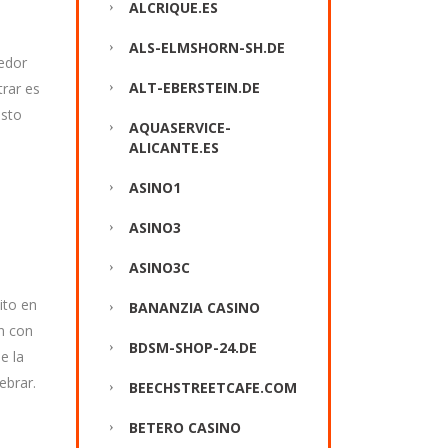
ALCRIQUE.ES
ALS-ELMSHORN-SH.DE
dedor
ALT-EBERSTEIN.DE
trar es
asto
AQUASERVICE-
ALICANTE.ES
ASINO1
ASINO3
ASINO3C
ito en
BANANZIA CASINO
n con
BDSM-SHOP-24.DE
e la
ebrar.
BEECHSTREETCAFE.COM
BETERO CASINO