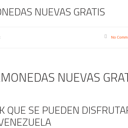
NEDAS NUEVAS GRATIS
:
No Comm
MONEDAS NUEVAS GRAT
CK QUE SE PUEDEN DISFRUTA
 VENEZUELA