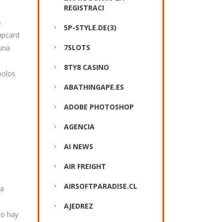
REGISTRACI
s
5P-STYLE.DE(3)
wapcard
7SLOTS
 una
8TY8 CASINO
bolos
ABATHINGAPE.ES
ADOBE PHOTOSHOP
AGENCIA
AI NEWS
AIR FREIGHT
AIRSOFTPARADISE.CL
ta
AJEDREZ
lo hay