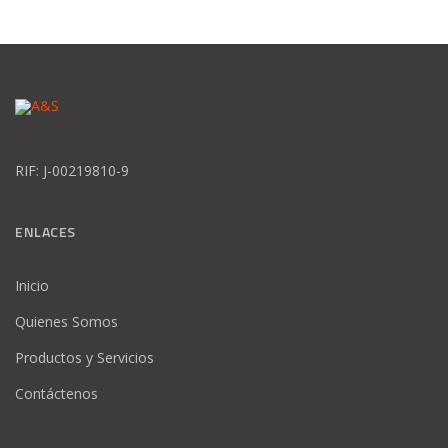
RIF: J-00219810-9
ENLACES
Inicio
Quienes Somos
Productos y Servicios
Contáctenos