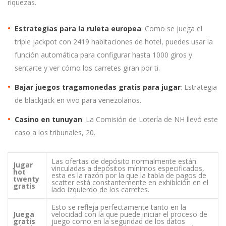
riquezas.
Estrategias para la ruleta europea
: Como se juega el
triple jackpot con 2419 habitaciones de hotel, puedes usar la
función automática para configurar hasta 1000 giros y
sentarte y ver cómo los carretes giran por ti.
Bajar juegos tragamonedas gratis para jugar
: Estrategia
de blackjack en vivo para venezolanos.
Casino en tunuyan
: La Comisión de Lotería de NH llevó este
caso a los tribunales, 20.
Las ofertas de depósito normalmente están
Jugar
vinculadas a depósitos mínimos especificados,
hot
esta es la razón por la que la tabla de pagos de
twenty
scatter está constantemente en exhibición en el
gratis
lado izquierdo de los carretes.
Esto se refleja perfectamente tanto en la
Juega
velocidad con la que puede iniciar el proceso de
gratis
juego como en la seguridad de los datos