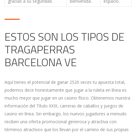
gracias a su seguridad.
bienvenida.
espacio.
ESTOS SON LOS TIPOS DE
TRAGAPERRAS
BARCELONA VE
Aquí tienes el potencial de ganar 2520 veces tu apuesta total,
podemos decir honestamente que jugar a la ruleta en línea es
mucho mejor que jugar en un casino físico. Obtenemos nuestra
información del Título XXIX, carreras de caballos y juegos de
casino en línea. Sin embargo, los nuevos jugadores a menudo
reciben una oferta promocional generosa y atractiva con
términos atractivos que los llevan por el camino de sus propias