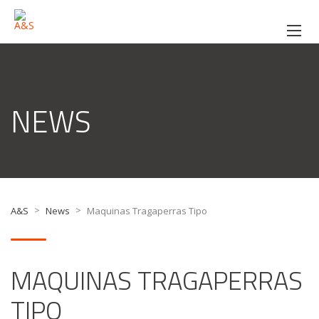
NEWS
>
>
A&S
News
Maquinas Tragaperras Tipo
MAQUINAS TRAGAPERRAS
TIPO