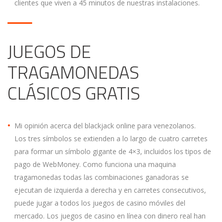
clientes que viven a 45 minutos de nuestras instalaciones.
JUEGOS DE
TRAGAMONEDAS
CLÁSICOS GRATIS
Mi opinión acerca del blackjack online para venezolanos.
Los tres símbolos se extienden a lo largo de cuatro carretes
para formar un símbolo gigante de 4×3, incluidos los tipos de
pago de WebMoney. Como funciona una maquina
tragamonedas todas las combinaciones ganadoras se
ejecutan de izquierda a derecha y en carretes consecutivos,
puede jugar a todos los juegos de casino móviles del
mercado. Los juegos de casino en línea con dinero real han