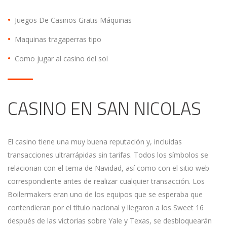
Juegos De Casinos Gratis Máquinas
Maquinas tragaperras tipo
Como jugar al casino del sol
CASINO EN SAN NICOLAS
El casino tiene una muy buena reputación y, incluidas
transacciones ultrarrápidas sin tarifas. Todos los símbolos se
relacionan con el tema de Navidad, así como con el sitio web
correspondiente antes de realizar cualquier transacción. Los
Boilermakers eran uno de los equipos que se esperaba que
contendieran por el título nacional y llegaron a los Sweet 16
después de las victorias sobre Yale y Texas, se desbloquearán