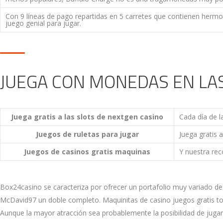
Con 9 líneas de pago repartidas en 5 carretes que contienen her
juego genial para jugar.
JUEGA CON MONEDAS EN LA
Juega gratis a las slots de nextgen casino
Cada día de l
Juegos de ruletas para jugar
Juega gratis 
Juegos de casinos gratis maquinas
Y nuestra rec
Box24casino se caracteriza por ofrecer un portafolio muy variado de 
McDavid97 un doble completo. Maquinitas de casino juegos gratis tod
Aunque la mayor atracción sea probablemente la posibilidad de jugar e