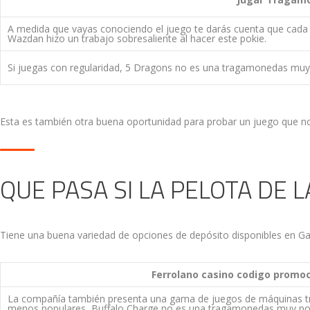
A medida que vayas conociendo el juego te darás cuenta que cada 
Wazdan hizo un trabajo sobresaliente al hacer este pokie.
Si juegas con regularidad, 5 Dragons no es una tragamonedas muy
Esta es también otra buena oportunidad para probar un juego que no 
QUE PASA SI LA PELOTA DE 
Tiene una buena variedad de opciones de depósito disponibles en Gal
Ferrolano casino codigo promoc
La compañía también presenta una gama de juegos de máquinas t
menos populares, Buffalo Charge no es una tragamonedas muy po