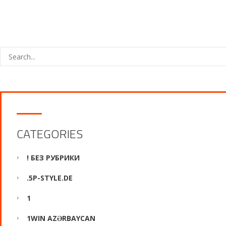
CATEGORIES
! БЕЗ РУБРИКИ
.5P-STYLE.DE
1
1WIN AZƏRBAYCAN