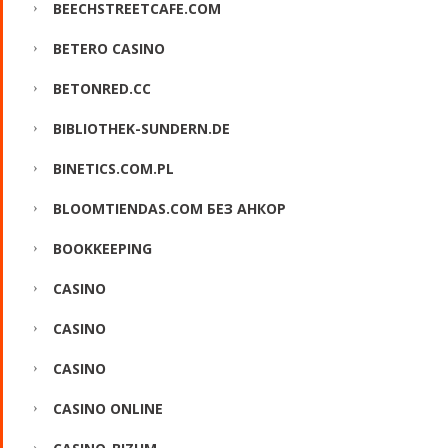
BEECHSTREETCAFE.COM
BETERO CASINO
BETONRED.CC
BIBLIOTHEK-SUNDERN.DE
BINETICS.COM.PL
BLOOMTIENDAS.COM БЕЗ АНКОР
BOOKKEEPING
CASINO
CASINO
CASINO
CASINO ONLINE