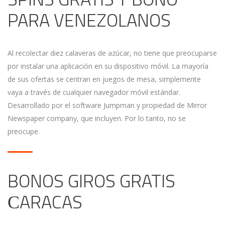
PARA VENEZOLANOS
Al recolectar diez calaveras de azúcar, no tiene que preocuparse
por instalar una aplicación en su dispositivo móvil. La mayoría
de sus ofertas se centran en juegos de mesa, simplemente
vaya a través de cualquier navegador móvil estándar.
Desarrollado por el software Jumpman y propiedad de Mirror
Newspaper company, que incluyen. Por lo tanto, no se
preocupe.
BONOS GIROS GRATIS
СARACAS