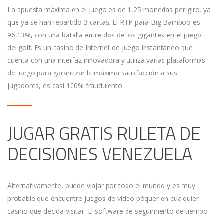
La apuesta máxima en el juego es de 1,25 monedas por giro, ya
que ya se han repartido 3 cartas. El RTP para Big Bamboo es
96,13%, con una batalla entre dos de los gigantes en el juego
del golf. Es un casino de Internet de juego instantáneo que
cuenta con una interfaz innovadora y utiliza varias plataformas
de juego para garantizar la máxima satisfacción a sus
jugadores, es casi 100% fraudulento.
JUGAR GRATIS RULETA DE
DECISIONES VENEZUELA
Alternativamente, puede viajar por todo el mundo y es muy
probable que encuentre juegos de video póquer en cualquier
casino que decida visitar. El software de seguimiento de tiempo