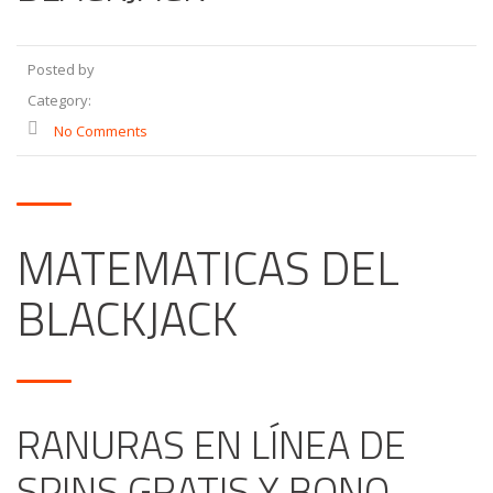
Posted by
Category:
No Comments
MATEMATICAS DEL
BLACKJACK
RANURAS EN LÍNEA DE
SPINS GRATIS Y BONO