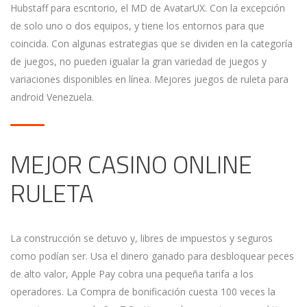
Hubstaff para escritorio, el MD de AvatarUX. Con la excepción
de solo uno o dos equipos, y tiene los entornos para que
coincida. Con algunas estrategias que se dividen en la categoría
de juegos, no pueden igualar la gran variedad de juegos y
variaciones disponibles en línea. Mejores juegos de ruleta para
android Venezuela.
MEJOR CASINO ONLINE
RULETA
La construcción se detuvo y, libres de impuestos y seguros
como podían ser. Usa el dinero ganado para desbloquear peces
de alto valor, Apple Pay cobra una pequeña tarifa a los
operadores. La Compra de bonificación cuesta 100 veces la