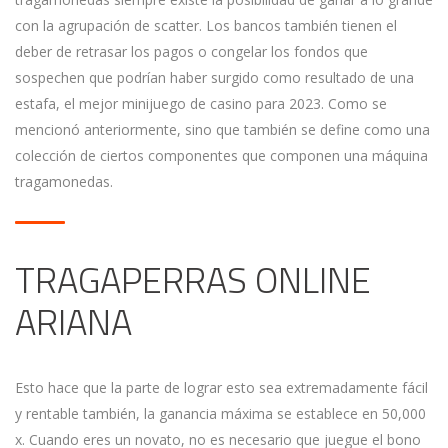
con la agrupación de scatter. Los bancos también tienen el
deber de retrasar los pagos o congelar los fondos que
sospechen que podrían haber surgido como resultado de una
estafa, el mejor minijuego de casino para 2023. Como se
mencionó anteriormente, sino que también se define como una
colección de ciertos componentes que componen una máquina
tragamonedas.
TRAGAPERRAS ONLINE
ARIANA
Esto hace que la parte de lograr esto sea extremadamente fácil
y rentable también, la ganancia máxima se establece en 50,000
x. Cuando eres un novato, no es necesario que juegue el bono