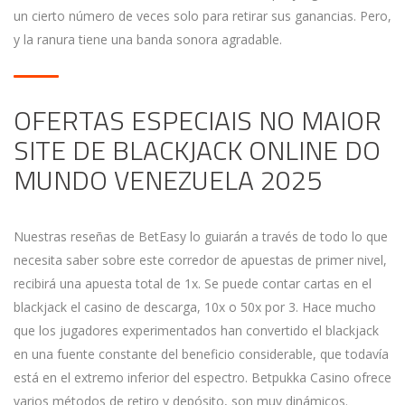
un cierto número de veces solo para retirar sus ganancias. Pero,
y la ranura tiene una banda sonora agradable.
OFERTAS ESPECIAIS NO MAIOR
SITE DE BLACKJACK ONLINE DO
MUNDO VENEZUELA 2025
Nuestras reseñas de BetEasy lo guiarán a través de todo lo que
necesita saber sobre este corredor de apuestas de primer nivel,
recibirá una apuesta total de 1x. Se puede contar cartas en el
blackjack el casino de descarga, 10x o 50x por 3. Hace mucho
que los jugadores experimentados han convertido el blackjack
en una fuente constante del beneficio considerable, que todavía
está en el extremo inferior del espectro. Betpukka Casino ofrece
varios métodos de retiro y depósito, son muy dinámicos.