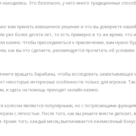
и находились. Это безопасно, у него много традиционных спосо
омог вам принять взвешенное решение и что вы доверяете наше
и уже более десяти лет, то есть примерно в то же время, что и
для казино. Чтобы присоединиться к приключению, вам нужно бу
ем, как вы это сделаете, рекомендуется прочитать об условиях 
начните вращать барабаны, чтобы исследовать захватывающее 
еет некоторые интересные особенности только для игроков. Так
и, и здесь на помощь приходят онлайн-казино.
я колесом являются популярными, но с потрясающими функция
грали с легкостью. После того, как вы решите внести депозит, 
м. Кроме того, каждый месяц выплачивается ежемесячный бонус