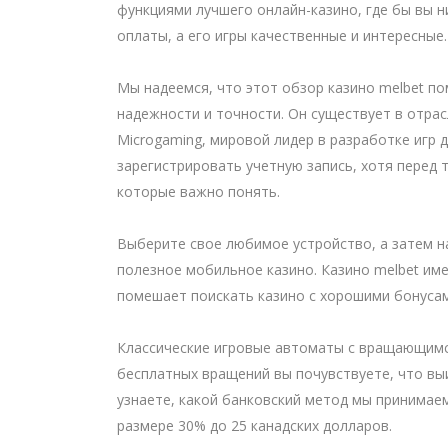
функциями лучшего онлайн-казино, где бы вы н
оплаты, а его игры качественные и интересные.
Мы надеемся, что этот обзор казино melbet п
надежности и точности. Он существует в отрасл
Microgaming, мировой лидер в разработке игр 
зарегистрировать учетную запись, хотя перед т
которые важно понять.
Выберите свое любимое устройство, а затем 
полезное мобильное казино. Казино melbet им
помешает поискать казино с хорошими бонусам
Классические игровые автоматы с вращающимс
бесплатных вращений вы почувствуете, что выи
узнаете, какой банковский метод мы принимае
размере 30% до 25 канадских долларов.