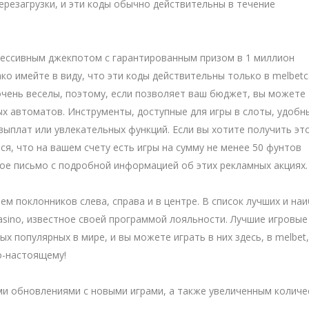
ерезагрузки, и эти коды обычно действительны в течение
рогрессивным джекпотом с гарантированным призом в 1 миллион
о имейте в виду, что эти коды действительны только в melbetc
очень веселы, поэтому, если позволяет ваш бюджет, вы можете
х автоматов. Инструменты, доступные для игры в слоты, удобн
выплат или увлекательных функций. Если вы хотите получить эт
ься, что на вашем счету есть игры на сумму не менее 50 фунтов
ное письмо с подробной информацией об этих рекламных акциях.
аем поклонников слева, справа и в центре. В список лучших и на
asino, известное своей программой лояльности. Лучшие игровые
 популярных в мире, и вы можете играть в них здесь, в melbet,
о-настоящему!
ми обновлениями с новыми играми, а также увеличенным колич