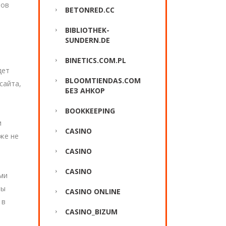
бов
BETONRED.CC
BIBLIOTHEK-
SUNDERN.DE
й
BINETICS.COM.PL
дет
BLOOMTIENDAS.COM
сайта,
БЕЗ АНКОР
BOOKKEEPING
и
CASINO
же не
CASINO
CASINO
ми
вы
CASINO ONLINE
 в
CASINO_BIZUM