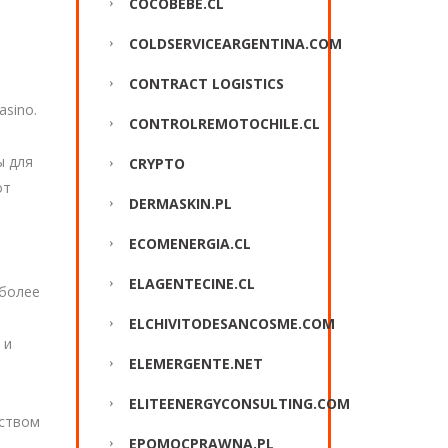
COCOBEBE.CL
COLDSERVICEARGENTINA.COM
CONTRACT LOGISTICS
asino.
CONTROLREMOTOCHILE.CL
ы для
CRYPTO
от
DERMASKIN.PL
ECOMENERGIA.CL
ELAGENTECINE.CL
иболее
ELCHIVITODESANCOSME.COM
 и
ELEMERGENTE.NET
ELITEENERGYCONSULTING.COM
еством
EPOMOCPRAWNA.PL