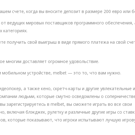
ашем счете, когда вы вносите депозит в размере 200 евро или б
гр от ведущих мировых поставщиков программного обеспечения, 
х категориях.
те получить свой выигрыш в виде прямого платежа на свой сче
рое многим доставляет огромное удовольствие.
м мобильном устройстве, melbet — это то, что вам нужно.
идеопокер, а также кено, скретч-карты и другие увлекательные 
 компании людьми, которые смутно осведомлены о соперничеств
к вы зарегистрируетесь в melbet, вы сможете играть во все свои
о, включая блэкджек, рулетку и различные другие игры со ставк
вов, которые показывают, что игроки испытывают лучшую игров