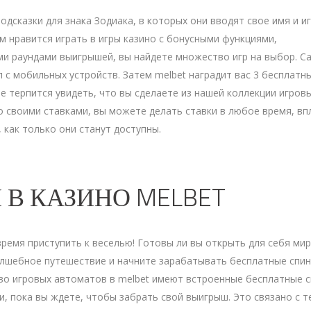
одсказки для знака Зодиака, в которых они вводят свое имя и иг
ам нравится играть в игры казино с бонусными функциями,
и раундами выигрышей, вы найдете множество игр на выбор. С
 с мобильных устройств. Затем melbet наградит вас 3 бесплатн
е терпится увидеть, что вы сделаете из нашей коллекции игров
со своими ставками, вы можете делать ставки в любое время, вп
 как только они станут доступны.
 В КАЗИНО MELBET
время приступить к веселью! Готовы ли вы открыть для себя мир
олшебное путешествие и начните зарабатывать бесплатные спин
во игровых автоматов в melbet имеют встроенные бесплатные с
 пока вы ждете, чтобы забрать свой выигрыш. Это связано с т