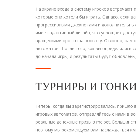
На экране входа в систему игроков встречают п
которые они хотели бы играть. Однако, если в
прогрессивными джекпотами и дополнительным
имеет адаптивный дизайн, что упрощает доступ
вращениями просто за попытку. Отлично, нам н
автоматов!. После того, как вы определились 
до начала игры, и результаты будут обновлены,
ТУРНИРЫ И ГОНКИ
Теперь, когда вы зарегистрировались, пришло 
игровых автоматов, отправляйтесь с нами в в
реальные денежные призы в melbet. Большинст
поэтому мы рекомендуем вам наслаждаться ими,