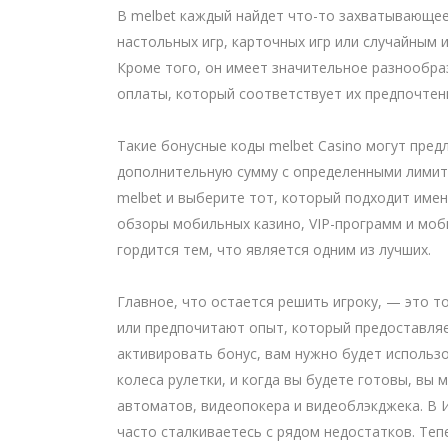
В melbet каждый найдет что-то захватывающее
настольных игр, карточных игр или случайным и
Кроме того, он имеет значительное разнообра
оплаты, который соответствует их предпочтен
Такие бонусные коды melbet Casino могут пред
дополнительную сумму с определенными лимита
melbet и выберите тот, который подходит имен
обзоры мобильных казино, VIP-программ и моб
гордится тем, что является одним из лучших.
Главное, что остается решить игроку, — это т
или предпочитают опыт, который предоставляе
активировать бонус, вам нужно будет использо
колеса рулетки, и когда вы будете готовы, вы
автоматов, видеопокера и видеоблэкджека. В 
часто сталкиваетесь с рядом недостатков. Т