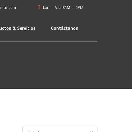
Lun — Vie: 8AM — 5PM
mail.com
uctos & Servicios
Contáctanos