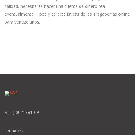
calidad, necesitarás hacer una cuenta de dinero real
eventualmente. Tipos y características de las Tragaperras online
para venezolanos.
RIF: J-00219810-9
ENLACES