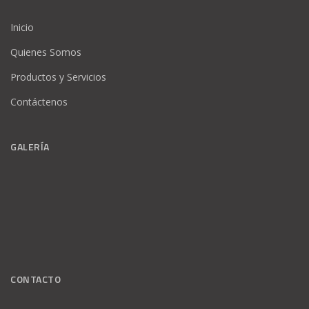
Inicio
Quienes Somos
Productos y Servicios
Contáctenos
GALERÍA
CONTACTO