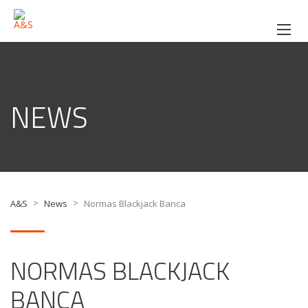
NEWS
>
>
A&S
News
Normas Blackjack Banca
NORMAS BLACKJACK
BANCA