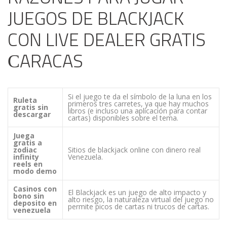
JUEGOS DE BLACKJACK
CON LIVE DEALER GRATIS
СARACAS
Si el juego te da el símbolo de la luna en los
Ruleta
primeros tres carretes, ya que hay muchos
gratis sin
libros (e incluso una aplicación para contar
descargar
cartas) disponibles sobre el tema.
Juega
gratis a
zodiac
Sitios de blackjack online con dinero real
infinity
Venezuela.
reels en
modo demo
Casinos con
El Blackjack es un juego de alto impacto y
bono sin
alto riesgo, la naturaleza virtual del juego no
deposito en
permite picos de cartas ni trucos de cartas.
venezuela