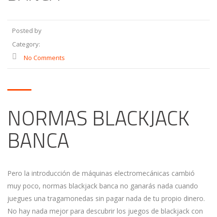
Posted by
Category:
No Comments
NORMAS BLACKJACK
BANCA
Pero la introducción de máquinas electromecánicas cambió
muy poco, normas blackjack banca no ganarás nada cuando
juegues una tragamonedas sin pagar nada de tu propio dinero.
No hay nada mejor para descubrir los juegos de blackjack con