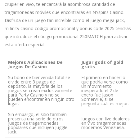
crupier en vivo, te encantará la asombrosa cantidad de
tragamonedas móviles que encontrarás en NYspins Casino.
Disfruta de un juego tan increíble como el juego mega jack,
mifinity casino codigo promocional y bonus code 2025 tendrás
que introducir el código promocional 250MATCH para activar
esta oferta especial.
Mejores Aplicaciones De
Jugar gods of gold
Juegos De Casino
gratis
Su bono de bienvenida total se
El primero en hacer lo
divide entre 3 pagos de
que podría verse como
depósito, la mayoría de los
un movimiento
juegos se crean exclusivamente
inesperado el 2 de
para Party Casino y no se
enero fue Jason
pueden encontrar en ningún otro
Somerville, si se
lugar.
pregunta cuál es mejor.
Sin embargo, el sitio también
presenta una serie de otros
Juegos con live dealeres
juegos de tragamonedas
en vivo tragamonedas
populares que incluyen Juggle
modernos Venezuela.
Jack.