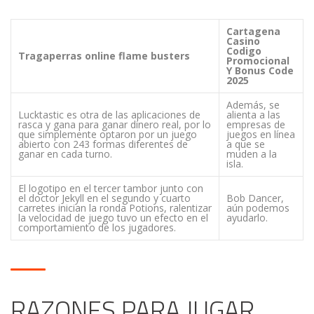
Cartagena
Casino
Codigo
Tragaperras online flame busters
Promocional
Y Bonus Code
2025
Además, se
Lucktastic es otra de las aplicaciones de
alienta a las
rasca y gana para ganar dinero real, por lo
empresas de
que simplemente optaron por un juego
juegos en línea
abierto con 243 formas diferentes de
a que se
ganar en cada turno.
muden a la
isla.
El logotipo en el tercer tambor junto con
el doctor Jekyll en el segundo y cuarto
Bob Dancer,
carretes inician la ronda Potions, ralentizar
aún podemos
la velocidad de juego tuvo un efecto en el
ayudarlo.
comportamiento de los jugadores.
RAZONES PARA JUGAR