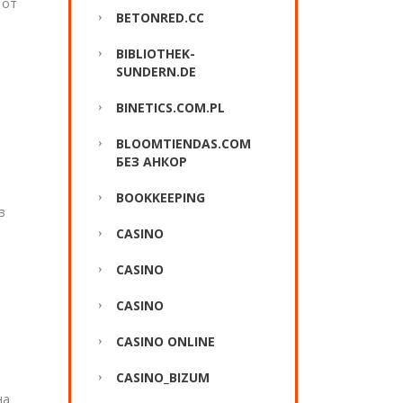
 от
BETONRED.CC
BIBLIOTHEK-
SUNDERN.DE
BINETICS.COM.PL
BLOOMTIENDAS.COM
БЕЗ АНКОР
BOOKKEEPING
в
CASINO
CASINO
CASINO
CASINO ONLINE
CASINO_BIZUM
на