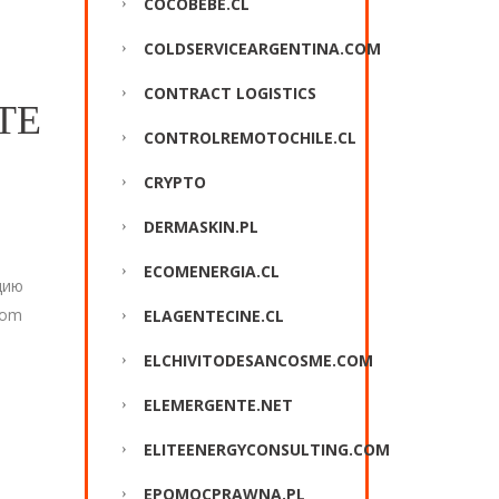
COCOBEBE.CL
COLDSERVICEARGENTINA.COM
CONTRACT LOGISTICS
ТЕ
CONTROLREMOTOCHILE.CL
CRYPTO
DERMASKIN.PL
ECOMENERGIA.CL
цию
dom
ELAGENTECINE.CL
ELCHIVITODESANCOSME.COM
ELEMERGENTE.NET
ELITEENERGYCONSULTING.COM
EPOMOCPRAWNA.PL