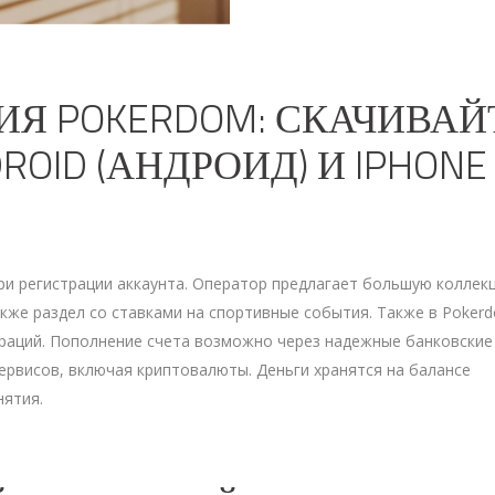
Я POKERDOM: СКАЧИВАЙ
OID (АНДРОИД) И IPHONE
ри регистрации аккаунта. Оператор предлагает большую коллек
также раздел со ставками на спортивные события. Также в Poker
раций. Пополнение счета возможно через надежные банковские
рвисов, включая криптовалюты. Деньги хранятся на балансе
нятия.