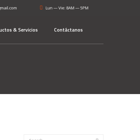
Lun — Vie: 8AM — 5PM
mail.com
uctos & Servicios
Contáctanos