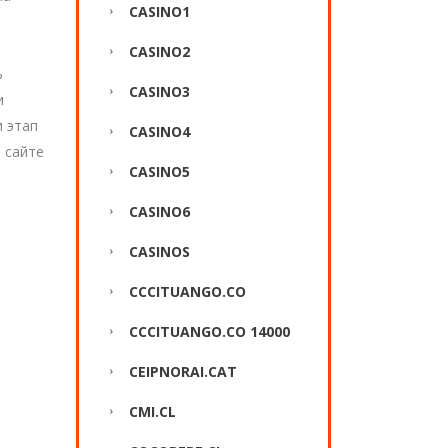
CASINO1
CASINO2
ь
CASINO3
и
и этап
CASINO4
 сайте
CASINO5
CASINO6
CASINOS
CCCITUANGO.CO
CCCITUANGO.CO 14000
CEIPNORAI.CAT
CMI.CL