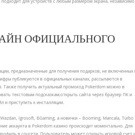
 подходит для устройств с любым размером экрана, независимо
ЗАЙН ОФИЦИАЛЬНОГО
ции, предназначенные для получения подарков, не включенных 
ифры публикуются в официальных каналах, рассылаются в
в. Также получить актуальный промокод Pokerdom можно в
овать текстовым подсказкам;открыть сайта через браузер ПК и
йл и приступить к инсталляции.
Wazdan, Igrosoft, BGaming, а новички – Booming, Mancala, Turbo
ние аккаунта в Pokerdom казино происходит моментально. Для
профиль в соцсети. Пользователь может открыть игровой счет 