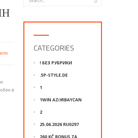
ЙН
CATEGORIES
ents
! БЕЗ РУБРИКИ
.5P-STYLE.DE
ки
1
добен в
1WIN AZƏRBAYCAN
2
25.06.2026 RU0297
260 KČ BONUS ZA