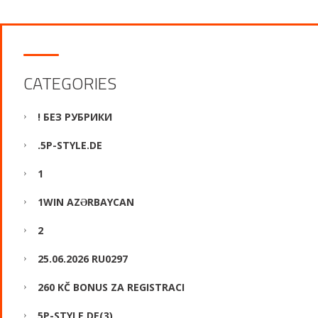
CATEGORIES
! БЕЗ РУБРИКИ
.5P-STYLE.DE
1
1WIN AZƏRBAYCAN
2
25.06.2026 RU0297
260 KČ BONUS ZA REGISTRACI
5P-STYLE.DE(3)