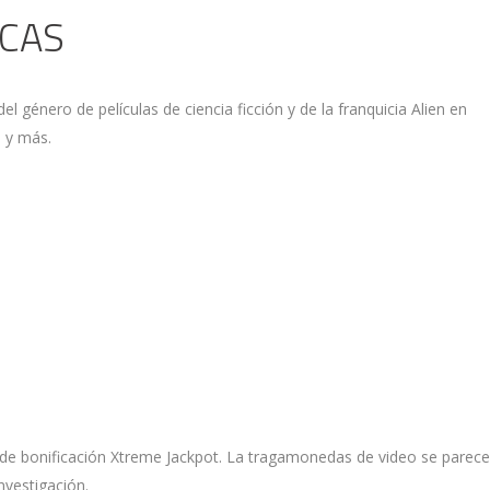
ACAS
l género de películas de ciencia ficción y de la franquicia Alien en
s y más.
e bonificación Xtreme Jackpot. La tragamonedas de video se parece
nvestigación.