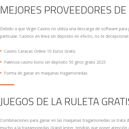
MEJORES PROVEEDORES DE
Debido a que Virgin Casino no utiliza una descarga de software para pe
particular. Casinos en linea sin deposito en efecto, no te decepciona
Casino Caracas Online 10 Euros Gratis
Palencia casino bono sin depósito 50 giros gratis 2025
Forma de ganar en maquinas tragamonedas
JUEGOS DE LA RULETA GRAT
Combinaciones para ganar en las maquinas tragamonedas se trata de
mucho a la tragamonedas Grand Jester, tendrás que poner atención c