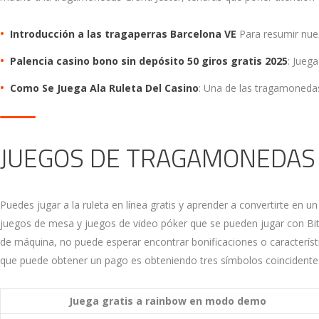
Introducción a las tragaperras Barcelona VE
Para resumir nues
Palencia casino bono sin depósito 50 giros gratis 2025
: Jueg
Como Se Juega Ala Ruleta Del Casino
: Una de las tragamoneda
JUEGOS DE TRAGAMONEDAS 
Puedes jugar a la ruleta en línea gratis y aprender a convertirte en 
juegos de mesa y juegos de video póker que se pueden jugar con Bitc
de máquina, no puede esperar encontrar bonificaciones o característi
que puede obtener un pago es obteniendo tres símbolos coincidentes
Juega gratis a rainbow en modo demo