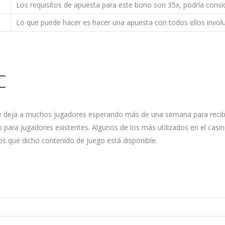
Los requisitos de apuesta para este bono son 35x, podría consi
Lo que puede hacer es hacer una apuesta con todos ellos invol
C
que deja a muchos jugadores esperando más de una semana para recibi
ra jugadores existentes. Algunos de los más utilizados en el casino
os que dicho contenido de juego está disponible.