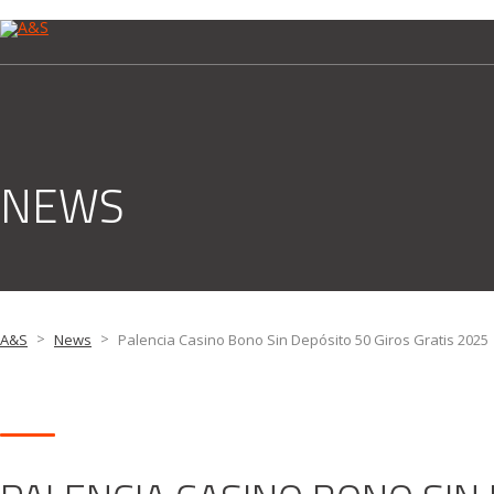
NEWS
>
>
A&S
News
Palencia Casino Bono Sin Depósito 50 Giros Gratis 2025