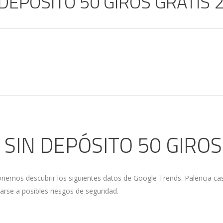
DEPÓSITO 50 GIROS GRATIS 
SIN DEPÓSITO 50 GIROS
oponemos descubrir los siguientes datos de Google Trends. Palencia c
arse a posibles riesgos de seguridad.