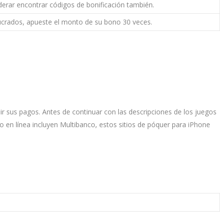
derar encontrar códigos de bonificación también.
ucrados, apueste el monto de su bono 30 veces.
r sus pagos. Antes de continuar con las descripciones de los juegos
 en línea incluyen Multibanco, estos sitios de póquer para iPhone