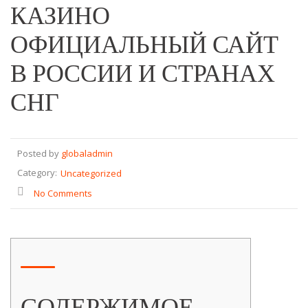
КАЗИНО
ОФИЦИАЛЬНЫЙ САЙТ
В РОССИИ И СТРАНАХ
СНГ
Posted by
globaladmin
Category:
Uncategorized
No Comments
СОДЕРЖИМОЕ