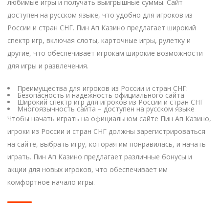
любимые игры и получать выигрышные суммы. Сайт
доступен на русском языке, что удобно для игроков из
России и стран СНГ. Пин Ап Казино предлагает широкий
спектр игр, включая слоты, карточные игры, рулетку и
другие, что обеспечивает игрокам широкие возможности
для игры и развлечения.
Преимущества для игроков из России и стран СНГ:
Безопасность и надежность официального сайта
Широкий спектр игр для игроков из России и стран СНГ
Многоязычность сайта – доступен на русском языке
Чтобы начать играть на официальном сайте Пин Ап Казино,
игроки из России и стран СНГ должны зарегистрироваться
на сайте, выбрать игру, которая им понравилась, и начать
играть. Пин Ап Казино предлагает различные бонусы и
акции для новых игроков, что обеспечивает им
комфортное начало игры.