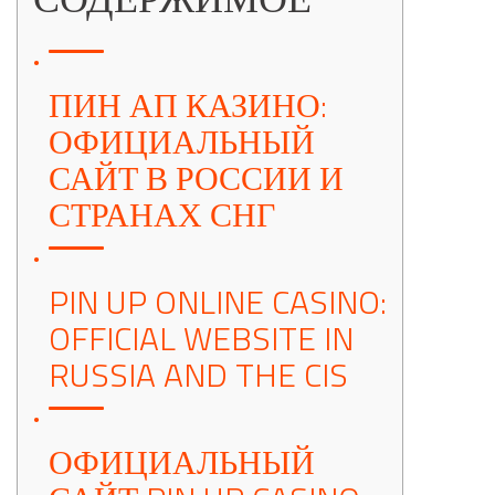
ПИН АП КАЗИНО:
ОФИЦИАЛЬНЫЙ
САЙТ В РОССИИ И
СТРАНАХ СНГ
PIN UP ONLINE CASINO:
OFFICIAL WEBSITE IN
RUSSIA AND THE CIS
ОФИЦИАЛЬНЫЙ