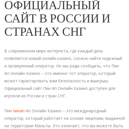
ОФИЦИАЛЬНЫЙ
САЙТ В РОССИИ И
СТРАНАХ СНГ
В современном мире интернета, где каждый день
появляется новый онлайн-казино, сложно найти надежный
и проверенный оператор. Но мы рады сообщить, что Пин
Ап Онлайн Казино – это именно тот оператор, который
может гарантировать вам безопасность и выигрыш.
Официальный сайт Пин Ап Онлайн Казино доступен для
игроков из России и стран СНГ.
Пин
пинап
Ап Онлайн Казино – это международный
оператор, который работает на основе лицензии, выданной
на территории Мальты. Это означает, что вы можете быть