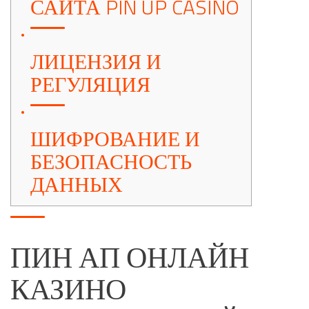
САЙТА PIN UP CASINO
ЛИЦЕНЗИЯ И
РЕГУЛЯЦИЯ
ШИФРОВАНИЕ И
БЕЗОПАСНОСТЬ
ДАННЫХ
ПИН АП ОНЛАЙН
КАЗИНО