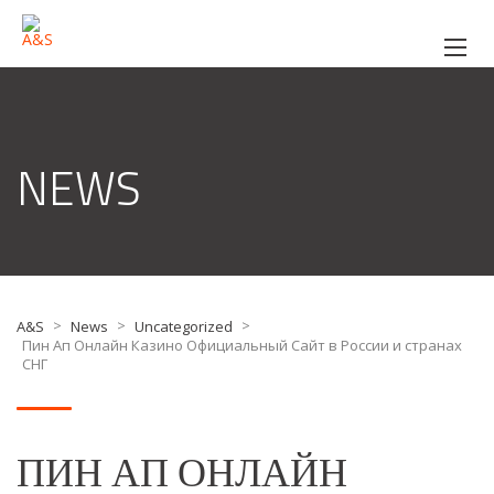
NEWS
>
>
>
A&S
News
Uncategorized
Пин Ап Онлайн Казино Официальный Сайт в России и странах
СНГ
ПИН АП ОНЛАЙН