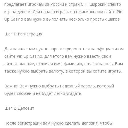
предлагает игрокам из России и стран СНГ широкий спектр
игр на деньги. Для начала играть на официальном сайте Pin
Up Casino вам нужно выполнить несколько простых шагов.
Шаг 1: Регистрация
Для начала вам нужно зарегистрироваться на официальном
сайте Pin Up Casino. Для этого вам нужно ввести свои
личные данные, включая имя, фамилию, email и пароль. Вам
также нужно выбрать валюту, в которой вы хотите играть.
Важно! Вам нужно выбрать надежный пароль, который
будет сложен и не будет легко угадать.
Шаг 2: Депозит
После регистрации вам нужно сделать депозит, чтобы