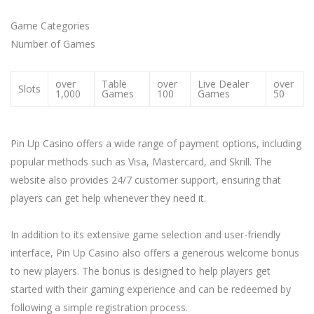
Game Categories
Number of Games
over
Table
over
Live Dealer
over
Slots
1,000
Games
100
Games
50
Pin Up Casino offers a wide range of payment options, including
popular methods such as Visa, Mastercard, and Skrill. The
website also provides 24/7 customer support, ensuring that
players can get help whenever they need it.
In addition to its extensive game selection and user-friendly
interface, Pin Up Casino also offers a generous welcome bonus
to new players. The bonus is designed to help players get
started with their gaming experience and can be redeemed by
following a simple registration process.