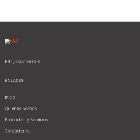
RIF: J-00219810-9
ENLACES
Inicio
Quienes Somos
Productos y Servicios
Contáctenos