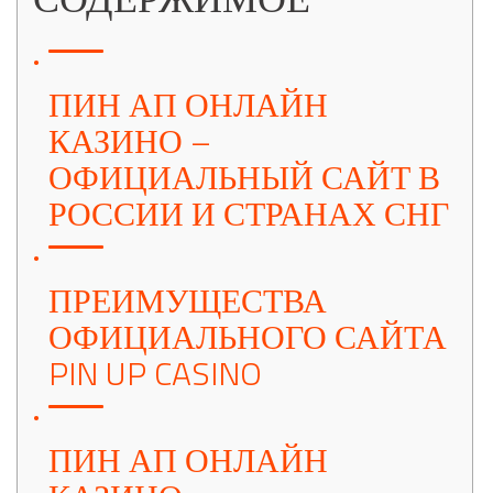
ПИН АП ОНЛАЙН
КАЗИНО –
ОФИЦИАЛЬНЫЙ САЙТ В
РОССИИ И СТРАНАХ СНГ
ПРЕИМУЩЕСТВА
ОФИЦИАЛЬНОГО САЙТА
PIN UP CASINO
ПИН АП ОНЛАЙН