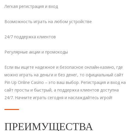
Легкая регистрация и вход
Возможность играть на любом устройстве
24/7 поддержка клиентов
Регулярные акции и промокоды
Если вы ищете надежное и безопасное онлайн-казино, где
можно играть на деньги и без денег, то официальный сайт
Pin Up Online Casino – это ваш выбор. Регистрация и вход на
сайт просты и быстрый, а поддержка клиентов доступна
24/7. Начните играть сегодня и наслаждайтесь игрой!
ПРЕИМУЩЕСТВА