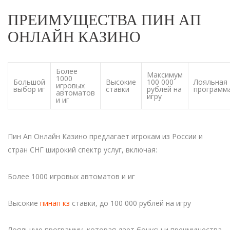
ПРЕИМУЩЕСТВА ПИН АП
ОНЛАЙН КАЗИНО
Более
Максимум
1000
Большой
Высокие
100 000
Лояльная
игровых
выбор иг
ставки
рублей на
программ
автоматов
игру
и иг
Пин Ап Онлайн Казино предлагает игрокам из России и
стран СНГ широкий спектр услуг, включая:
Более 1000 игровых автоматов и иг
Высокие
пинап кз
ставки, до 100 000 рублей на игру
Лояльную программу, которая дает бонусы и преимущества