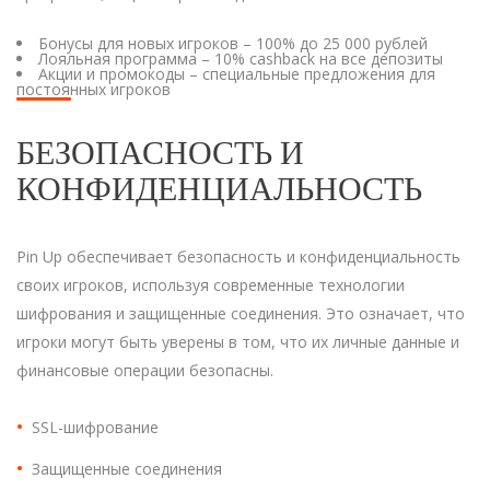
Бонусы для новых игроков – 100% до 25 000 рублей
Лояльная программа – 10% cashback на все депозиты
Акции и промокоды – специальные предложения для
постоянных игроков
БЕЗОПАСНОСТЬ И
КОНФИДЕНЦИАЛЬНОСТЬ
Pin Up обеспечивает безопасность и конфиденциальность
своих игроков, используя современные технологии
шифрования и защищенные соединения. Это означает, что
игроки могут быть уверены в том, что их личные данные и
финансовые операции безопасны.
SSL-шифрование
Защищенные соединения