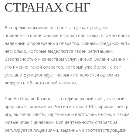
СТРАНАХ СНГ
В современном мире интернета, где каждый день
появляется новая онлайн-игровая площадка, сложно найти
надежный и проверенный оператор. Однако, среди них есть
несколько, которые выделяются своей репутацией,
безопасностью и качеством услуг. Пин Ап Онлайн Казино –
это именно такой оператор, который уже более 10 лет
успешно функционирует на рынке и является одним из
лидеров в области онлайн-казино.
Пин Ап Онлайн Казино – это официальный сайт, который
предлагает игрокам из России и стран СНГ широкий спектр
игр, включая слоты, карточные и настольные игры, а также
живые игры с дилерами. Вся деятельность оператора
регулируется лицензиями, выданными соответствующими