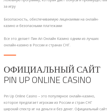
за игру
Безопасность, обеспечиваемую лицензиями на онлайн-
казино и безопасными платежами
Все это делает Пин Ап Онлайн Казино одним из лучших
онлайн-казино в России и странах СНГ.
ОФИЦИАЛЬНЫЙ САЙТ
PIN UP ONLINE CASINO
Pin Up Online Casino – это популярное онлайн-казино,
которое предлагает игрокам из России и стран СНГ
широкий спектр иг на деньги и без денег. Официальный сайт