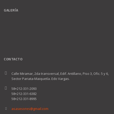
GALERÍA
CONTACTO
Calle Miramar, 2da transversal, Edif. Antillano, Piso 3, Ofic. 5 y 6,
Sector Pariata-Maiquetía. Edo Vargas.
58+212-331-2093
58+212-331-6382
58+212-331-8995
asasesores@gmail.com