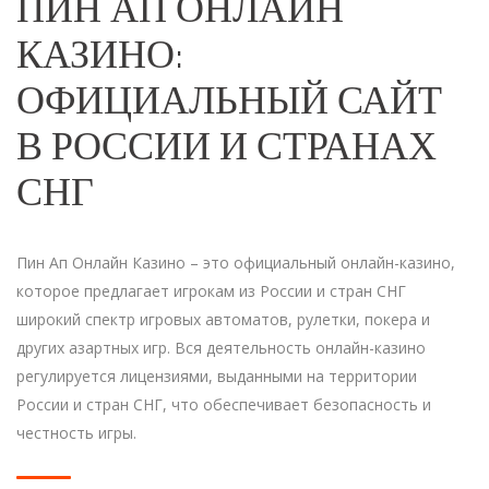
ПИН АП ОНЛАЙН
КАЗИНО:
ОФИЦИАЛЬНЫЙ САЙТ
В РОССИИ И СТРАНАХ
СНГ
Пин Ап Онлайн Казино – это официальный онлайн-казино,
которое предлагает игрокам из России и стран СНГ
широкий спектр игровых автоматов, рулетки, покера и
других азартных игр. Вся деятельность онлайн-казино
регулируется лицензиями, выданными на территории
России и стран СНГ, что обеспечивает безопасность и
честность игры.