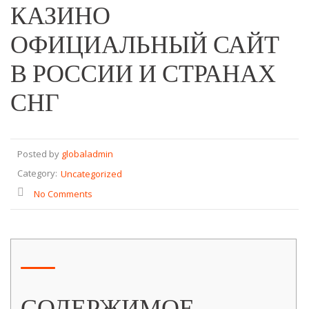
КАЗИНО
ОФИЦИАЛЬНЫЙ САЙТ
В РОССИИ И СТРАНАХ
СНГ
Posted by
globaladmin
Category:
Uncategorized
No Comments
СОДЕРЖИМОЕ