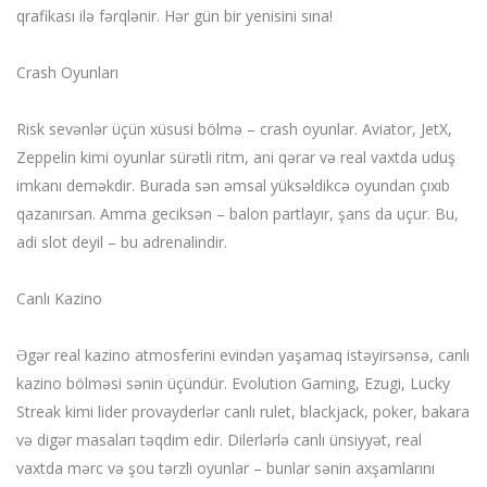
qrafikası ilə fərqlənir. Hər gün bir yenisini sına!
Crash Oyunları
Risk sevənlər üçün xüsusi bölmə – crash oyunlar. Aviator, JetX,
Zeppelin kimi oyunlar sürətli ritm, ani qərar və real vaxtda uduş
imkanı deməkdir. Burada sən əmsal yüksəldikcə oyundan çıxıb
qazanırsan. Amma geciksən – balon partlayır, şans da uçur. Bu,
adi slot deyil – bu adrenalindir.
Canlı Kazino
Əgər real kazino atmosferini evindən yaşamaq istəyirsənsə, canlı
kazino bölməsi sənin üçündür. Evolution Gaming, Ezugi, Lucky
Streak kimi lider provayderlər canlı rulet, blackjack, poker, bakara
və digər masaları təqdim edir. Dilerlərlə canlı ünsiyyət, real
vaxtda mərc və şou tərzli oyunlar – bunlar sənin axşamlarını