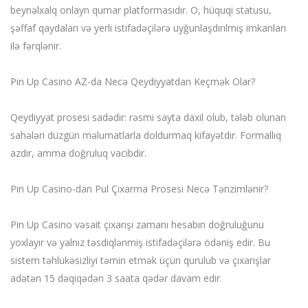
beynəlxalq onlayn qumar platformasıdır. O, hüquqi statusu,
şəffaf qaydaları və yerli istifadəçilərə uyğunlaşdırılmış imkanları
ilə fərqlənir.
Pin Up Casino AZ-da Necə Qeydiyyatdan Keçmək Olar?
Qeydiyyat prosesi sadədir: rəsmi sayta daxil olub, tələb olunan
sahələri düzgün məlumatlarla doldurmaq kifayətdir. Formallıq
azdır, amma doğruluq vacibdir.
Pin Up Casino-dan Pul Çıxarma Prosesi Necə Tənzimlənir?
Pin Up Casino vəsait çıxarışı zamanı hesabın doğruluğunu
yoxlayır və yalnız təsdiqlənmiş istifadəçilərə ödəniş edir. Bu
sistem təhlükəsizliyi təmin etmək üçün qurulub və çıxarışlar
adətən 15 dəqiqədən 3 saata qədər davam edir.