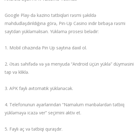
Google Play-də kazino tətbiqləri rəsmi şəkildə
məhdudlaşdırıldığına görə, Pin-Up Casino indir birbaşa rəsmi
saytdan yükləməlisən. Yükləmə prosesi belədir:
1. Mobil cihazında Pin Up saytına daxil ol.
2. Əsas səhifədə və ya menyuda “Android üçün yüklə” düyməsini
tap və kliklə.
3. APK faylı avtomatik yüklənəcək.
4. Telefonunun ayarlarından “Naməlum mənbələrdən tətbiq
yükləməyə icazə ver” seçimini aktiv et.
5. Faylı aç və tətbiqi quraşdır.