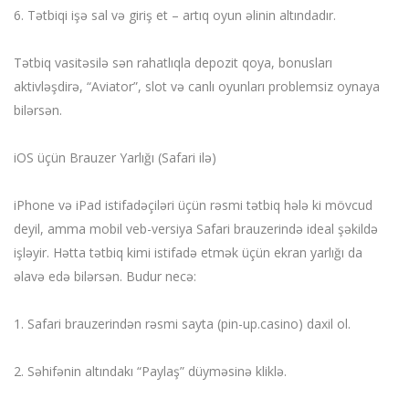
6. Tətbiqi işə sal və giriş et – artıq oyun əlinin altındadır.
Tətbiq vasitəsilə sən rahatlıqla depozit qoya, bonusları
aktivləşdirə, “Aviator”, slot və canlı oyunları problemsiz oynaya
bilərsən.
iOS üçün Brauzer Yarlığı (Safari ilə)
iPhone və iPad istifadəçiləri üçün rəsmi tətbiq hələ ki mövcud
deyil, amma mobil veb-versiya Safari brauzerində ideal şəkildə
işləyir. Hətta tətbiq kimi istifadə etmək üçün ekran yarlığı da
əlavə edə bilərsən. Budur necə:
1. Safari brauzerindən rəsmi sayta (pin-up.casino) daxil ol.
2. Səhifənin altındakı “Paylaş” düyməsinə kliklə.