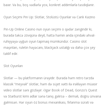
baxır. Və bu, boş vədlərlə yox, konkret addımlarla təsdiqlənir.
Oyun Seçimi Pin Up: Slotlar, Stolüstü Oyunlar və Canlı Kazino
Pin-Up Online Casino nun oyun seçimi o qədər zəngindir ki,
burada təkcə zövqünə deyil, hətta həmin anda içindəki əhval-
ruhiyyəyə uyğun oyun tapmaq mümkündür. Casino slot
maşınları, ruletin həyəcanı, blackjack ustalığı və daha çox şey
təklif edir.
Slot Oyunları
Slotlar — bu platformanın ürəyidir. Burada həm retro tərzdə
klassik “meyvəli” slotlar, həm də süjet xətti ilə irəliləyən müasir
video slotlar səni gözləyir. Əgər Book of Dead, Gonzo’s Quest
və Starburst kimi adlar sənə tanış gəlirsə – deməli, doğru ünvana
gəlmisən. Hər oyun öz bonus mexanikası, fırlanma sürəti və