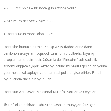
● 250 Free Spins – bir neçə gün ərzində verilir.
● Minimum depozit – cəmi 9 ₼.
● Bonus üçün mərc tələbi – x50.
Bonuslar bununla bitmir. Pin Up AZ istifadəçilərinə daim
yenilənən aksiyalar, rəqabətli turnirlər və cəlbedici loyallıq
proqramları təqdim edir. Xüsusilə də “Pincoins” adlı sadiqlik
sistemi diqqətəlayiqdir. Aktiv oyunçular müxtəlif tapşırıqları yerinə
yetirməklə xal toplayır və onları real pulla dəyişə bilirlər. Elə bil
oyun içində daha bir oyun var.
Bonusun Adı Təsviri Maksimal Mükafat Şərtlər və Qeydlər
🎡 Həftəlik Cashback Uduzulan vəsaitin müəyyən faizi geri