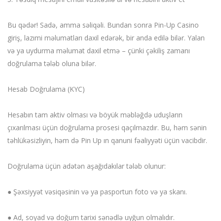
Bu qədər! Sadə, amma səliqəli. Bundan sonra Pin-Up Casino
giriş, lazımi məlumatları daxil edərək, bir anda edilə bilər. Yalan
və ya uydurma məlumat daxil etmə – çünki çəkiliş zamanı
doğrulama tələb oluna bilər.
Hesab Doğrulama (KYC)
Hesabın tam aktiv olması və böyük məbləğdə uduşların
çıxarılması üçün doğrulama prosesi qaçılmazdır. Bu, həm sənin
təhlükəsizliyin, həm də Pin Up ın qanuni fəaliyyəti üçün vacibdir.
Doğrulama üçün adətən aşağıdakılar tələb olunur:
● Şəxsiyyət vəsiqəsinin və ya pasportun foto və ya skanı.
● Ad, soyad və doğum tarixi sənədlə uyğun olmalıdır.