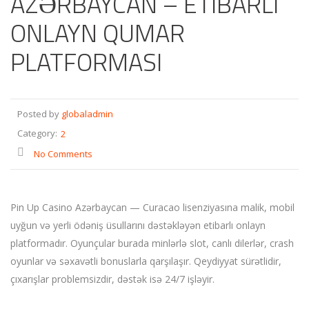
AZƏRBAYCAN – ETIBARLI
ONLAYN QUMAR
PLATFORMASI
Posted by
globaladmin
Category:
2
No Comments
Pin Up Casino Azərbaycan — Curacao lisenziyasına malik, mobil
uyğun və yerli ödəniş üsullarını dəstəkləyən etibarlı onlayn
platformadır. Oyunçular burada minlərlə slot, canlı dilerlər, crash
oyunlar və səxavətli bonuslarla qarşılaşır. Qeydiyyat sürətlidir,
çıxarışlar problemsizdir, dəstək isə 24/7 işləyir.