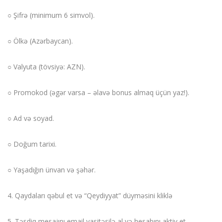
○ Şifrə (minimum 6 simvol).
○ Ölkə (Azərbaycan).
○ Valyuta (tövsiyə: AZN).
○ Promokod (əgər varsa – əlavə bonus almaq üçün yaz!).
○ Ad və soyad.
○ Doğum tarixi.
○ Yaşadığın ünvan və şəhər.
4. Qaydaları qəbul et və “Qeydiyyat” düyməsini kliklə
5. Təsdiq mesajını email vasitəsilə al və hesabını aktiv et