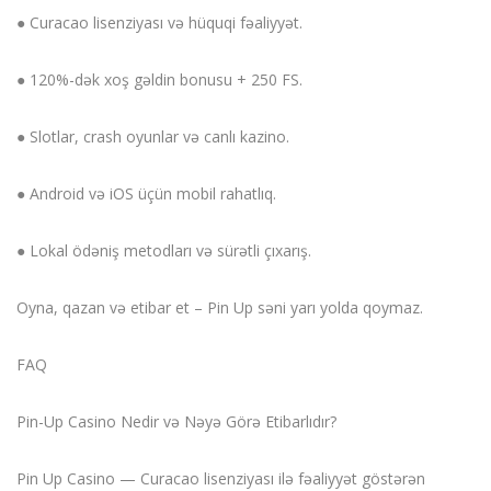
● Curacao lisenziyası və hüquqi fəaliyyət.
● 120%-dək xoş gəldin bonusu + 250 FS.
● Slotlar, crash oyunlar və canlı kazino.
● Android və iOS üçün mobil rahatlıq.
● Lokal ödəniş metodları və sürətli çıxarış.
Oyna, qazan və etibar et – Pin Up səni yarı yolda qoymaz.
FAQ
Pin-Up Casino Nedir və Nəyə Görə Etibarlıdır?
Pin Up Casino — Curacao lisenziyası ilə fəaliyyət göstərən