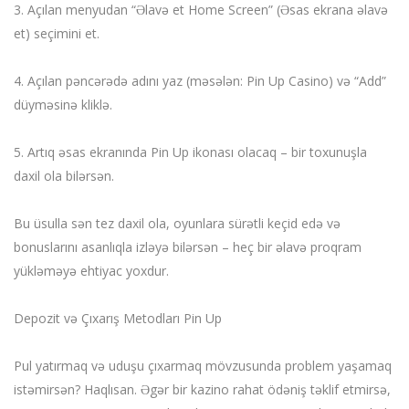
3. Açılan menyudan “Əlavə et Home Screen” (Əsas ekrana əlavə
et) seçimini et.
4. Açılan pəncərədə adını yaz (məsələn: Pin Up Casino) və “Add”
düyməsinə kliklə.
5. Artıq əsas ekranında Pin Up ikonası olacaq – bir toxunuşla
daxil ola bilərsən.
Bu üsulla sən tez daxil ola, oyunlara sürətli keçid edə və
bonuslarını asanlıqla izləyə bilərsən – heç bir əlavə proqram
yükləməyə ehtiyac yoxdur.
Depozit və Çıxarış Metodları Pin Up
Pul yatırmaq və uduşu çıxarmaq mövzusunda problem yaşamaq
istəmirsən? Haqlısan. Əgər bir kazino rahat ödəniş təklif etmirsə,