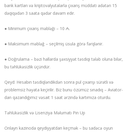
bank kartları və kriptovalyutalarla çıxarış müddəti adətən 15
dəqiqədən 3 saata qədər davam edir.
● Minimum çıxarış məbləği – 10 ₼.
● Maksimum məbləğ – seçilmiş üsula görə fərqlənir.
● Doğrulama – bəzi hallarda şəxsiyyət təsdiqi tələb oluna bilər,
bu təhlükəsizlik üçündür.
Qeyd: Hesabın təsdiqləndikdən sonra pul çıxarışı sürətli və
problemsiz həyata keçirilir. Biz bunu özümüz sınadıq – Aviator-
dan qazandığımız vəsait 1 saat ərzində kartımıza oturdu.
Təhlükəsizlik və Lisenziya Məlumatı Pin Up
Onlayn kazinoda qeydiyyatdan keçmək – bu sadəcə oyun