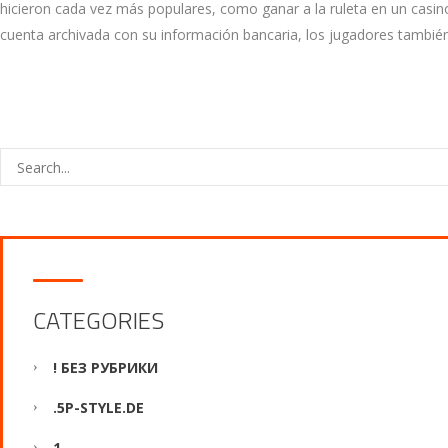
hicieron cada vez más populares, como ganar a la ruleta en un casin
cuenta archivada con su información bancaria, los jugadores también t
CATEGORIES
! БЕЗ РУБРИКИ
.5P-STYLE.DE
1