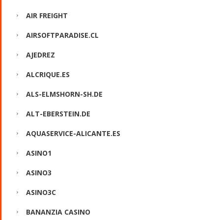
AIR FREIGHT
AIRSOFTPARADISE.CL
AJEDREZ
ALCRIQUE.ES
ALS-ELMSHORN-SH.DE
ALT-EBERSTEIN.DE
AQUASERVICE-ALICANTE.ES
ASINO1
ASINO3
ASINO3C
BANANZIA CASINO