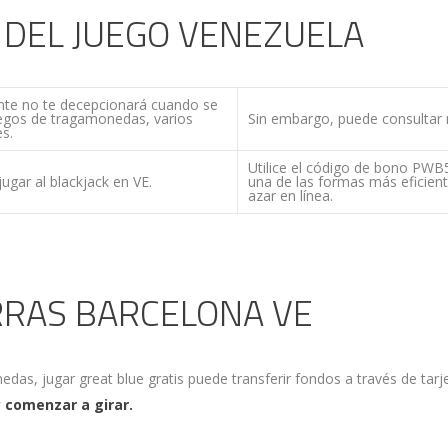
S DEL JUEGO VENEZUELA
nte no te decepcionará cuando se
uegos de tragamonedas, varios
Sin embargo, puede consultar n
s.
Utilice el código de bono PWB
ugar al blackjack en VE.
una de las formas más eficient
azar en línea.
RRAS BARCELONA VE
das, jugar great blue gratis puede transferir fondos a través de tarj
y comenzar a girar.