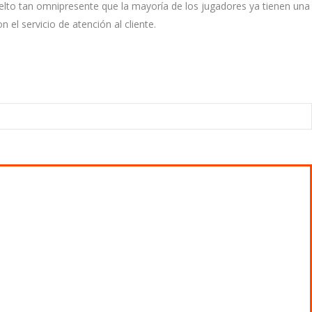
uelto tan omnipresente que la mayoría de los jugadores ya tienen una
el servicio de atención al cliente.