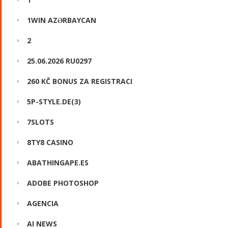
1WIN AZƏRBAYCAN
2
25.06.2026 RU0297
260 KČ BONUS ZA REGISTRACI
5P-STYLE.DE(3)
7SLOTS
8TY8 CASINO
ABATHINGAPE.ES
ADOBE PHOTOSHOP
AGENCIA
AI NEWS