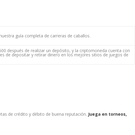
uestra guía completa de carreras de caballos.
500 después de realizar un depósito, y la criptomoneda cuenta con
es de depositar y retirar dinero en los mejores sitios de juegos de
etas de crédito y débito de buena reputación.
Juega en torneos,