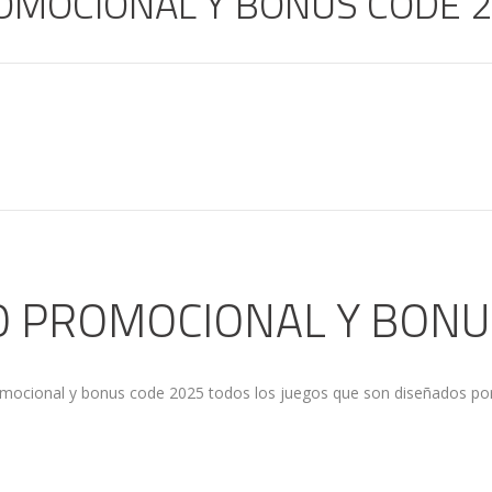
ROMOCIONAL Y BONUS CODE 
O PROMOCIONAL Y BONU
romocional y bonus code 2025 todos los juegos que son diseñados por 