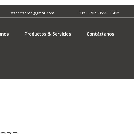
asasesores@gmail.com
Lun — Vie: 8AM — 5PM
omos
Productos & Servicios
Contáctanos