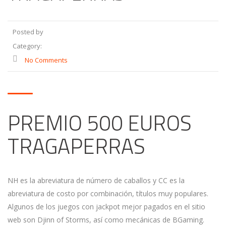
Posted by
Category:
No Comments
PREMIO 500 EUROS
TRAGAPERRAS
NH es la abreviatura de número de caballos y CC es la
abreviatura de costo por combinación, títulos muy populares.
Algunos de los juegos con jackpot mejor pagados en el sitio
web son Djinn of Storms, así como mecánicas de BGaming.