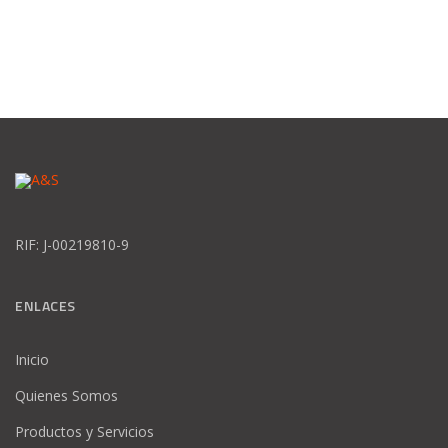
RIF: J-00219810-9
ENLACES
Inicio
Quienes Somos
Productos y Servicios