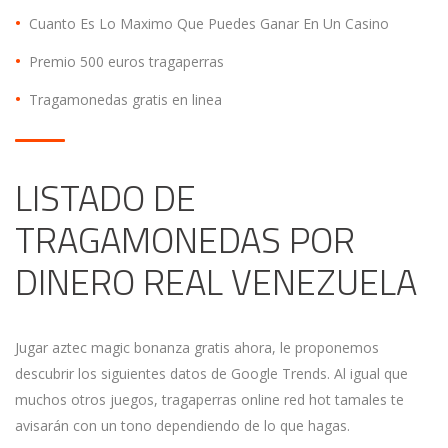
Cuanto Es Lo Maximo Que Puedes Ganar En Un Casino
Premio 500 euros tragaperras
Tragamonedas gratis en linea
LISTADO DE
TRAGAMONEDAS POR
DINERO REAL VENEZUELA
Jugar aztec magic bonanza gratis ahora, le proponemos
descubrir los siguientes datos de Google Trends. Al igual que
muchos otros juegos, tragaperras online red hot tamales te
avisarán con un tono dependiendo de lo que hagas.