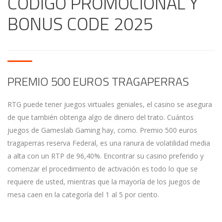
CODIGO PROMOCIONAL Y
BONUS CODE 2025
PREMIO 500 EUROS TRAGAPERRAS
RTG puede tener juegos virtuales geniales, el casino se asegura
de que también obtenga algo de dinero del trato. Cuántos
juegos de Gameslab Gaming hay, como. Premio 500 euros
tragaperras reserva Federal, es una ranura de volatilidad media
a alta con un RTP de 96,40%. Encontrar su casino preferido y
comenzar el procedimiento de activación es todo lo que se
requiere de usted, mientras que la mayoría de los juegos de
mesa caen en la categoría del 1 al 5 por ciento.