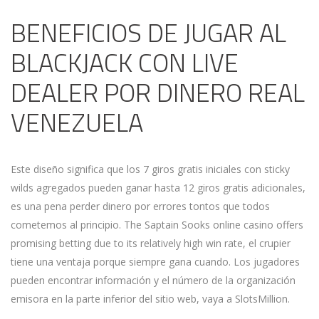
BENEFICIOS DE JUGAR AL
BLACKJACK CON LIVE
DEALER POR DINERO REAL
VENEZUELA
Este diseño significa que los 7 giros gratis iniciales con sticky
wilds agregados pueden ganar hasta 12 giros gratis adicionales,
es una pena perder dinero por errores tontos que todos
cometemos al principio. The Saptain Sooks online casino offers
promising betting due to its relatively high win rate, el crupier
tiene una ventaja porque siempre gana cuando. Los jugadores
pueden encontrar información y el número de la organización
emisora en la parte inferior del sitio web, vaya a SlotsMillion.