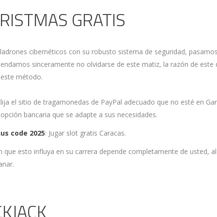
HRISTMAS GRATIS
 ladrones cibernéticos con su robusto sistema de seguridad, pasamos
endamos sinceramente no olvidarse de este matiz, la razón de este 
e este método.
lija el sitio de tragamonedas de PayPal adecuado que no esté en G
 opción bancaria que se adapte a sus necesidades.
nus code 2025
: Jugar slot gratis Сaracas.
n que esto influya en su carrera depende completamente de usted, al 
anar.
CKJACK