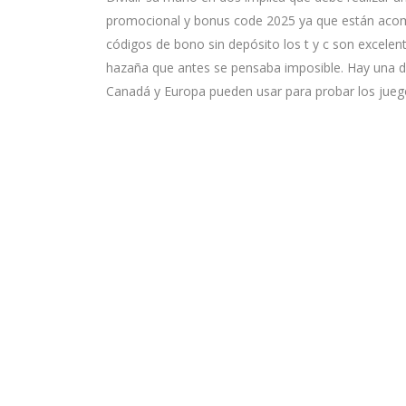
promocional y bonus code 2025 ya que están acompañ
códigos de bono sin depósito los t y c son excelen
hazaña que antes se pensaba imposible. Hay una di
Canadá y Europa pueden usar para probar los juego