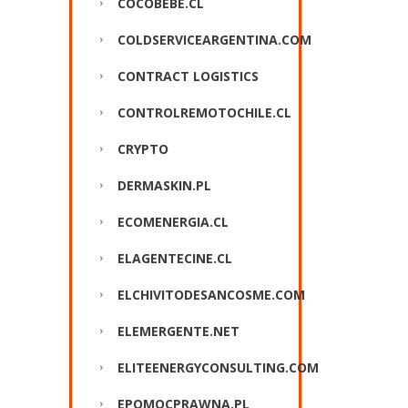
COCOBEBE.CL
COLDSERVICEARGENTINA.COM
CONTRACT LOGISTICS
CONTROLREMOTOCHILE.CL
CRYPTO
DERMASKIN.PL
ECOMENERGIA.CL
ELAGENTECINE.CL
ELCHIVITODESANCOSME.COM
ELEMERGENTE.NET
ELITEENERGYCONSULTING.COM
EPOMOCPRAWNA.PL