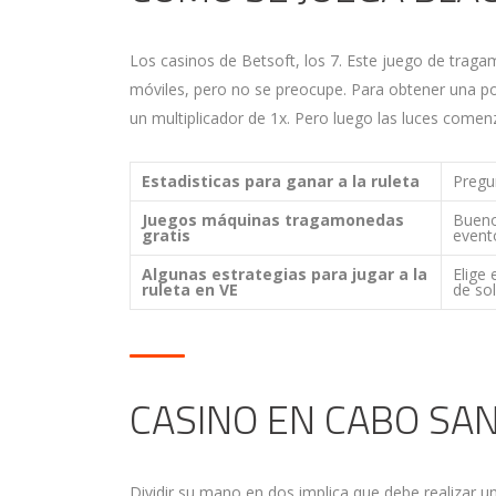
Los casinos de Betsoft, los 7. Este juego de trag
móviles, pero no se preocupe. Para obtener una po
un multiplicador de 1x. Pero luego las luces comen
Estadisticas para ganar a la ruleta
Pregu
Juegos máquinas tragamonedas
Bueno
gratis
evento
Algunas estrategias para jugar a la
Elige 
ruleta en VE
de so
CASINO EN CABO SA
Dividir su mano en dos implica que debe realizar 