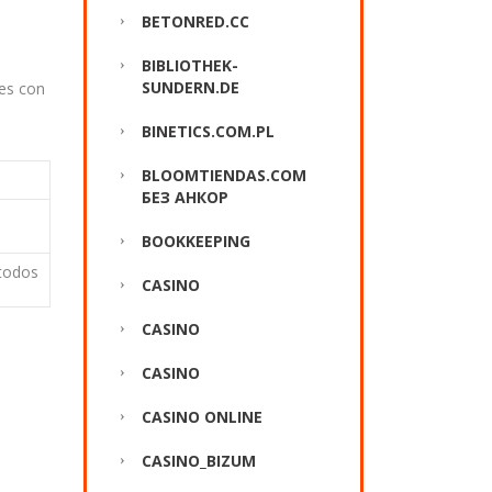
BETONRED.CC
BIBLIOTHEK-
SUNDERN.DE
les con
BINETICS.COM.PL
BLOOMTIENDAS.COM
БЕЗ АНКОР
BOOKKEEPING
étodos
CASINO
CASINO
CASINO
CASINO ONLINE
CASINO_BIZUM