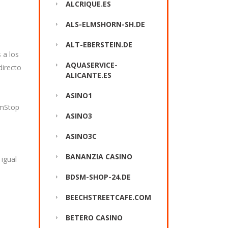
ALCRIQUE.ES
ALS-ELMSHORN-SH.DE
ALT-EBERSTEIN.DE
 a los
AQUASERVICE-
directo
ALICANTE.ES
ASINO1
amStop
ASINO3
ASINO3C
BANANZIA CASINO
igual
BDSM-SHOP-24.DE
BEECHSTREETCAFE.COM
BETERO CASINO