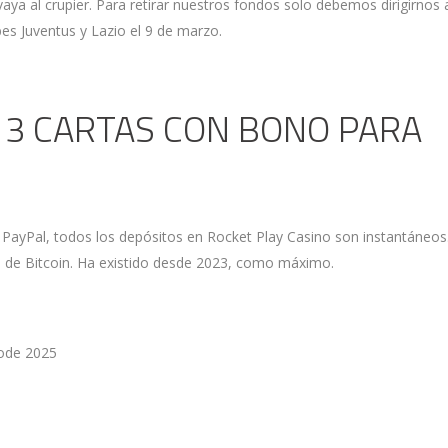
ya al crupier. Para retirar nuestros fondos solo debemos dirigirnos a
bes Juventus y Lazio el 9 de marzo.
 3 CARTAS CON BONO PARA
n PayPal, todos los depósitos en Rocket Play Casino son instantáneos
o de Bitcoin. Ha existido desde 2023, como máximo.
code 2025