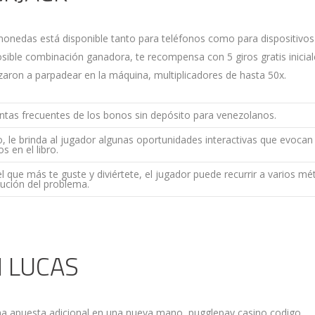
amonedas está disponible tanto para teléfonos como para dispositivos
sible combinación ganadora, te recompensa con 5 giros gratis inicia
zaron a parpadear en la máquina, multiplicadores de hasta 50x.
ntas frecuentes de los bonos sin depósito para venezolanos.
, le brinda al jugador algunas oportunidades interactivas que evocan
s en el libro.
el que más te guste y diviértete, el jugador puede recurrir a varios m
lución del problema.
N LUCAS
una apuesta adicional en una nueva mano, pugglepay casino codigo