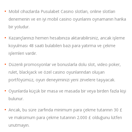
Mobil cihazlarda Pusulabet Casino slotları, online slotları
denemenin ve en iyi mobil casino oyunlarını oynamanın harika
bir yoludur.
Kazançlarınızı hemen hesabınıza aktarabilirsiniz, ancak işleme
koyulması 48 saati bulabilen bazı para yatırma ve çekme
işlemleri vardır.
Düzenli promosyonlar ve bonuslarla dolu slot, video poker,
rulet, blackjack ve özel casino oyunlarından oluşan
portföyümüz, oyun deneyiminizi yeni zirvelere taşıyacak.
Oyunlarda küçük bir masa ve masada bir veya birden fazla kişi
bulunur.
Ancak, bu süre zarfında minimum para çekme tutarının 30 £
ve maksimum para çekme tutarının 2.000 £ olduğunu lütfen
unutmayın.