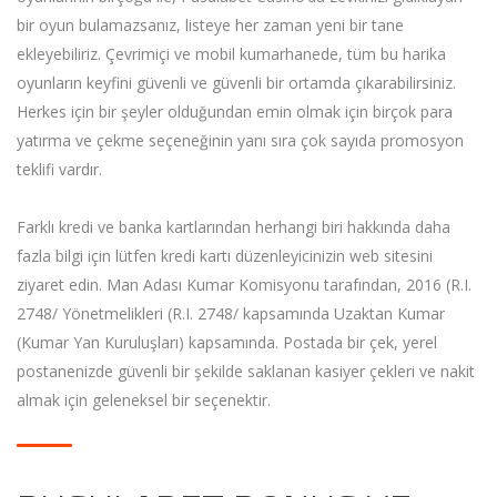
bir oyun bulamazsanız, listeye her zaman yeni bir tane
ekleyebiliriz. Çevrimiçi ve mobil kumarhanede, tüm bu harika
oyunların keyfini güvenli ve güvenli bir ortamda çıkarabilirsiniz.
Herkes için bir şeyler olduğundan emin olmak için birçok para
yatırma ve çekme seçeneğinin yanı sıra çok sayıda promosyon
teklifi vardır.
Farklı kredi ve banka kartlarından herhangi biri hakkında daha
fazla bilgi için lütfen kredi kartı düzenleyicinizin web sitesini
ziyaret edin. Man Adası Kumar Komisyonu tarafından, 2016 (R.I.
2748/ Yönetmelikleri (R.I. 2748/ kapsamında Uzaktan Kumar
(Kumar Yan Kuruluşları) kapsamında. Postada bir çek, yerel
postanenizde güvenli bir şekilde saklanan kasiyer çekleri ve nakit
almak için geleneksel bir seçenektir.