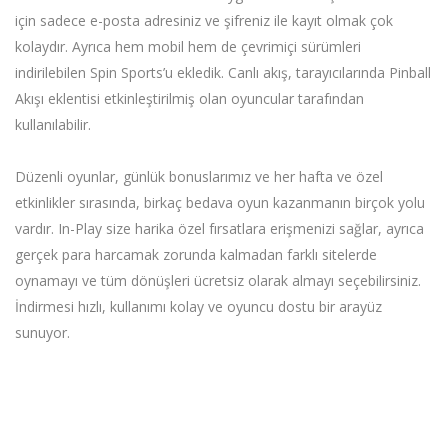
için sadece e-posta adresiniz ve şifreniz ile kayıt olmak çok
kolaydır. Ayrıca hem mobil hem de çevrimiçi sürümleri
indirilebilen Spin Sports’u ekledik. Canlı akış, tarayıcılarında Pinball
Akışı eklentisi etkinleştirilmiş olan oyuncular tarafından
kullanılabilir.
Düzenli oyunlar, günlük bonuslarımız ve her hafta ve özel
etkinlikler sırasında, birkaç bedava oyun kazanmanın birçok yolu
vardır. In-Play size harika özel fırsatlara erişmenizi sağlar, ayrıca
gerçek para harcamak zorunda kalmadan farklı sitelerde
oynamayı ve tüm dönüşleri ücretsiz olarak almayı seçebilirsiniz.
İndirmesi hızlı, kullanımı kolay ve oyuncu dostu bir arayüz
sunuyor.