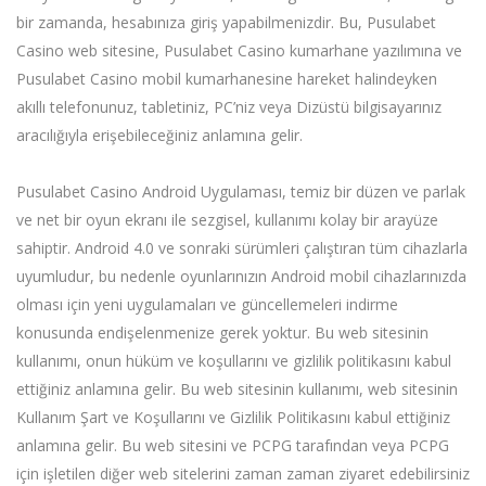
bir zamanda, hesabınıza giriş yapabilmenizdir. Bu, Pusulabet
Casino web sitesine, Pusulabet Casino kumarhane yazılımına ve
Pusulabet Casino mobil kumarhanesine hareket halindeyken
akıllı telefonunuz, tabletiniz, PC’niz veya Dizüstü bilgisayarınız
aracılığıyla erişebileceğiniz anlamına gelir.
Pusulabet Casino Android Uygulaması, temiz bir düzen ve parlak
ve net bir oyun ekranı ile sezgisel, kullanımı kolay bir arayüze
sahiptir. Android 4.0 ve sonraki sürümleri çalıştıran tüm cihazlarla
uyumludur, bu nedenle oyunlarınızın Android mobil cihazlarınızda
olması için yeni uygulamaları ve güncellemeleri indirme
konusunda endişelenmenize gerek yoktur. Bu web sitesinin
kullanımı, onun hüküm ve koşullarını ve gizlilik politikasını kabul
ettiğiniz anlamına gelir. Bu web sitesinin kullanımı, web sitesinin
Kullanım Şart ve Koşullarını ve Gizlilik Politikasını kabul ettiğiniz
anlamına gelir. Bu web sitesini ve PCPG tarafından veya PCPG
için işletilen diğer web sitelerini zaman zaman ziyaret edebilirsiniz