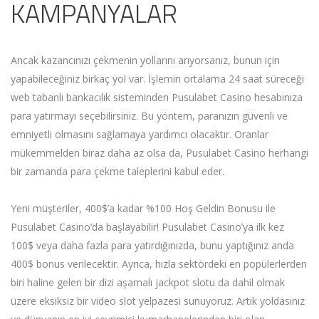
KAMPANYALAR
Ancak kazancınızı çekmenin yollarını arıyorsanız, bunun için
yapabileceğiniz birkaç yol var. İşlemin ortalama 24 saat süreceği
web tabanlı bankacılık sisteminden Pusulabet Casino hesabınıza
para yatırmayı seçebilirsiniz. Bu yöntem, paranızın güvenli ve
emniyetli olmasını sağlamaya yardımcı olacaktır. Oranlar
mükemmelden biraz daha az olsa da, Pusulabet Casino herhangi
bir zamanda para çekme taleplerini kabul eder.
Yeni müşteriler, 400$’a kadar %100 Hoş Geldin Bonusu ile
Pusulabet Casino’da başlayabilir! Pusulabet Casino’ya ilk kez
100$ veya daha fazla para yatırdığınızda, bunu yaptığınız anda
400$ bonus verilecektir. Ayrıca, hızla sektördeki en popülerlerden
biri haline gelen bir dizi aşamalı jackpot slotu da dahil olmak
üzere eksiksiz bir video slot yelpazesi sunuyoruz. Artık yoldasınız