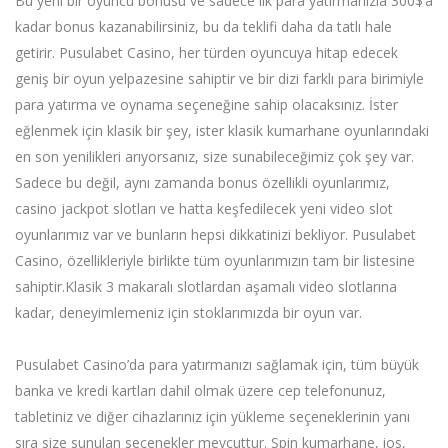
Bu yeni bir oyuncu bonusu ve sadece ilk para yatırmanızla 300$’a
kadar bonus kazanabilirsiniz, bu da teklifi daha da tatlı hale
getirir. Pusulabet Casino, her türden oyuncuya hitap edecek
geniş bir oyun yelpazesine sahiptir ve bir dizi farklı para birimiyle
para yatırma ve oynama seçeneğine sahip olacaksınız. İster
eğlenmek için klasik bir şey, ister klasik kumarhane oyunlarındaki
en son yenilikleri arıyorsanız, size sunabileceğimiz çok şey var.
Sadece bu değil, aynı zamanda bonus özellikli oyunlarımız,
casino jackpot slotları ve hatta keşfedilecek yeni video slot
oyunlarımız var ve bunların hepsi dikkatinizi bekliyor. Pusulabet
Casino, özellikleriyle birlikte tüm oyunlarımızın tam bir listesine
sahiptir.Klasik 3 makaralı slotlardan aşamalı video slotlarına
kadar, deneyimlemeniz için stoklarımızda bir oyun var.
Pusulabet Casino’da para yatırmanızı sağlamak için, tüm büyük
banka ve kredi kartları dahil olmak üzere cep telefonunuz,
tabletiniz ve diğer cihazlarınız için yükleme seçeneklerinin yanı
sıra size sunulan seçenekler mevcuttur. Spin kumarhane, ios,