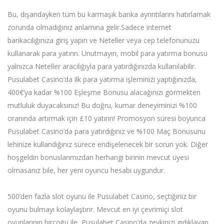
Bu, dışarıdayken tüm bu karmaşık banka ayrıntılarını hatırlamak
zorunda olmadığınız anlamına gelir.Sadece internet
bankacılığınıza giriş yapın ve Neteller veya cep telefonunuzu
kullanarak para yatırın. Unutmayın, mobil para yatırma bonusu
yalnızca Neteller aracılığıyla para yatırdığınızda kullanılabilir.
Pusulabet Casino’da ilk para yatırma işleminizi yaptığınızda,
400€’ya kadar %100 Eşleşme Bonusu alacağınızı görmekten
mutluluk duyacaksınız! Bu doğru, kumar deneyiminizi %100
oranında artırmak için £10 yatırın! Promosyon süresi boyunca
Pusulabet Casino’da para yatırdığınız ve %100 Maç Bonusunu
lehinize kullandığınız sürece endişelenecek bir sorun yok. Diğer
hoşgeldin bonuslarımızdan herhangi birinin mevcut üyesi
olmasanız bile, her yeni oyuncu hesabı uygundur.
500’den fazla slot oyunu ile Pusulabet Casino, seçtiğiniz bir
oyunu bulmayı kolaylaştırır. Mevcut en iyi çevrimiçi slot
oyunlarının birçoğu ile, Pusulabet Casino’da zevkinizi gıdıklayan