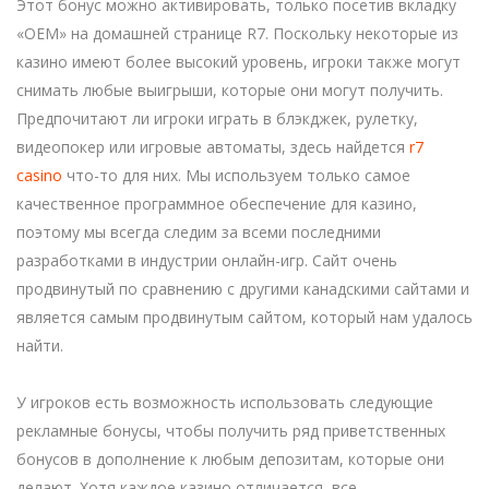
Этот бонус можно активировать, только посетив вкладку
«OEM» на домашней странице R7. Поскольку некоторые из
казино имеют более высокий уровень, игроки также могут
снимать любые выигрыши, которые они могут получить.
Предпочитают ли игроки играть в блэкджек, рулетку,
видеопокер или игровые автоматы, здесь найдется
r7
casino
что-то для них. Мы используем только самое
качественное программное обеспечение для казино,
поэтому мы всегда следим за всеми последними
разработками в индустрии онлайн-игр. Сайт очень
продвинутый по сравнению с другими канадскими сайтами и
является самым продвинутым сайтом, который нам удалось
найти.
У игроков есть возможность использовать следующие
рекламные бонусы, чтобы получить ряд приветственных
бонусов в дополнение к любым депозитам, которые они
делают. Хотя каждое казино отличается, все