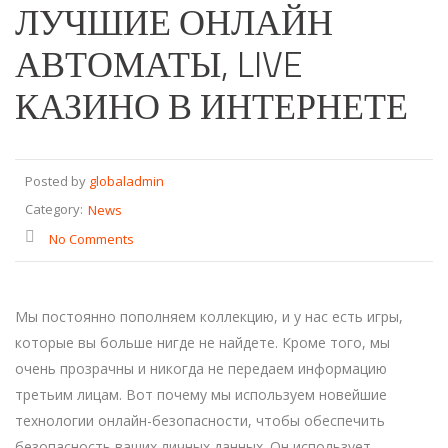
ЛУЧШИЕ ОНЛАЙН
АВТОМАТЫ, LIVE
КАЗИНО В ИНТЕРНЕТЕ
Posted by
globaladmin
Category:
News
No Comments
Мы постоянно пополняем коллекцию, и у нас есть игры,
которые вы больше нигде не найдете. Кроме того, мы
очень прозрачны и никогда не передаем информацию
третьим лицам. Вот почему мы используем новейшие
технологии онлайн-безопасности, чтобы обеспечить
безопасность ваших личных данных. Он использует