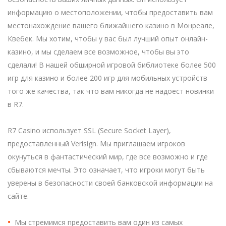
информацию о местоположении, чтобы предоставить вам
местонахождение вашего ближайшего казино в Монреале,
Квебек. Мы хотим, чтобы у вас был лучший опыт онлайн-
казино, и мы сделаем все возможное, чтобы вы это
сделали! В нашей обширной игровой библиотеке более 500
игр для казино и более 200 игр для мобильных устройств
того же качества, так что вам никогда не надоест новинки
в R7.
R7 Casino использует SSL (Secure Socket Layer),
предоставленный Verisign. Мы приглашаем игроков
окунуться в фантастический мир, где все возможно и где
сбываются мечты. Это означает, что игроки могут быть
уверены в безопасности своей банковской информации на
сайте.
Мы стремимся предоставить вам один из самых