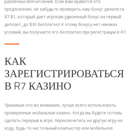
различных впечатлений. Если вам нравится это
предложение, не забудьте проверить наш бонус джекпота
R7 $1, который дает игрокам удвоенный бонус на первый
депозит, до $30 бесплатно! К этому бонусу нет никаких
условий, вы получаете его бесплатно при регистрации в R7.
КАК
ЗАРЕГИСТРИРОВАТЬСЯ
В R7 КАЗИНО
Принимая это во внимание, лучше всего использовать
проверенные мобильные казино. Когда вы будете готовы
сделать перерыв в игре, переключитесь на другую игру на
ходу, будь то настольный компьютер или мобильное