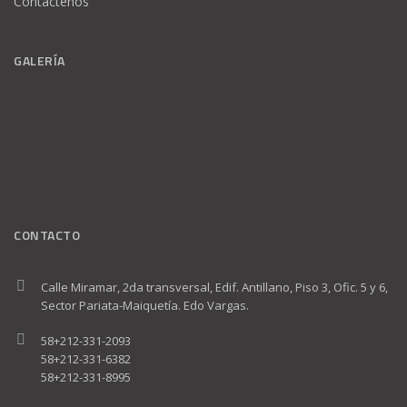
Contáctenos
GALERÍA
CONTACTO
Calle Miramar, 2da transversal, Edif. Antillano, Piso 3, Ofic. 5 y 6,
Sector Pariata-Maiquetía. Edo Vargas.
58+212-331-2093
58+212-331-6382
58+212-331-8995