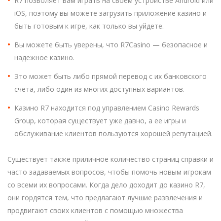
R7 позволяет вам играть на своем устройстве Android или
iOS, поэтому вы можете загрузить приложение казино и
быть готовым к игре, как только вы уйдете.
Вы можете быть уверены, что R7Casino — безопасное и
надежное казино.
Это может быть либо прямой перевод с их банковского
счета, либо один из многих доступных вариантов.
Казино R7 находится под управлением Casino Rewards
Group, которая существует уже давно, а ее игры и
обслуживание клиентов пользуются хорошей репутацией.
Существует также приличное количество страниц справки и
часто задаваемых вопросов, чтобы помочь новым игрокам
со всеми их вопросами. Когда дело доходит до казино R7,
они гордятся тем, что предлагают лучшие развлечения и
продвигают своих клиентов с помощью множества