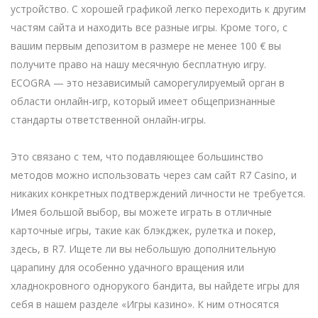
устройство. С хорошей графикой легко переходить к другим
частям сайта и находить все разные игры. Кроме того, с
вашим первым депозитом в размере не менее 100 € вы
получите право на нашу месячную бесплатную игру.
ECOGRA — это независимый саморегулируемый орган в
области онлайн-игр, который имеет общепризнанные
стандарты ответственной онлайн-игры.
Это связано с тем, что подавляющее большинство
методов можно использовать через сам сайт R7 Casino, и
никаких конкретных подтверждений личности не требуется.
Имея большой выбор, вы можете играть в отличные
карточные игры, такие как блэкджек, рулетка и покер,
здесь, в R7. Ищете ли вы небольшую дополнительную
царапину для особенно удачного вращения или
хладнокровного однорукого бандита, вы найдете игры для
себя в нашем разделе «Игры казино». К ним относятся