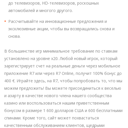
до телевизоров, HD-телевизоров, роскошных
автомобилей и многого другого.
Рассчитывайте на инновационные предложения и
эксклюзивные акции, чтобы вы возвращались снова и
снова.
В большинстве игр минимальное требование по ставкам
установлено на уровне х20. Любой новый игрок, который
зарегистрирует счет на реальные деньги через мобильное
приложение R7 или через R7 Online, получит 100% бонус до
400 €. Играйте здесь, на R7, чтобы попробовать то, что мы
можем предложить! Вы можете присоединиться к веселью
и азарту в качестве нового члена нашего сообщества
казино или воспользоваться нашим приветственным
бонусом в размере 1 600 долларов США и 600 бесплатными
спинами. Кроме того, сайт может похвастаться
качественным обслуживанием клиентов, щедрыми