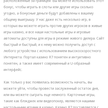
расположенные за границей. Вы можете использовать этот
бонус, чтобы играть в слоты или другие игры сколько
угодно, а бонусные деньги будут добавлены к вашему
общему выигрышу. У нас даже есть несколько игр, в
которых вы можете играть против других игроков в живые
игры казино, и все наши настольные игры и игровые
автоматы доступны для игры в режиме живого дилера. Сайт
быстрый и быстрый, и к нему можно получить доступ с
любого устройства с использованием высокоскоростного
Интернета. Портал казино R7 понятен и интуитивно
понятен, а также имеет современный и U-образный
интерфейс.
Как только у вас появилась возможность начать, вы
можете уйти, чтобы провести заслуженный остаток дня,
или вы можете сыграть еще немного. Карточные игры,
такие как блэкджек или видеопокер, являются нашими
настольными играми в казино. Казино R7 поставляется с