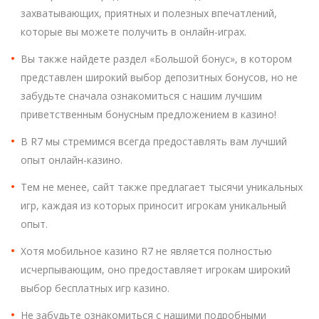
захватывающих, приятных и полезных впечатлений,
которые вы можете получить в онлайн-играх.
Вы также найдете раздел «Большой бонус», в котором
представлен широкий выбор депозитных бонусов, но не
забудьте сначала ознакомиться с нашим лучшим
приветственным бонусным предложением в казино!
В R7 мы стремимся всегда предоставлять вам лучший
опыт онлайн-казино.
Тем не менее, сайт также предлагает тысячи уникальных
игр, каждая из которых приносит игрокам уникальный
опыт.
Хотя мобильное казино R7 не является полностью
исчерпывающим, оно предоставляет игрокам широкий
выбор бесплатных игр казино.
Не забудьте ознакомиться с нашими подробными