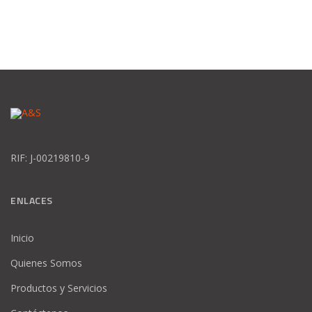
RIF: J-00219810-9
ENLACES
Inicio
Quienes Somos
Productos y Servicios