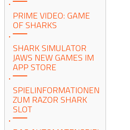
PRIME VIDEO: GAME
OF SHARKS
‎SHARK SIMULATOR
JAWS NEW GAMES IM
APP STORE
SPIELINFORMATIONEN
ZUM RAZOR SHARK
SLOT