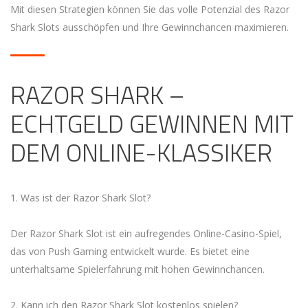
Mit diesen Strategien können Sie das volle Potenzial des Razor
Shark Slots ausschöpfen und Ihre Gewinnchancen maximieren.
RAZOR SHARK –
ECHTGELD GEWINNEN MIT
DEM ONLINE-KLASSIKER
1. Was ist der Razor Shark Slot?
Der Razor Shark Slot ist ein aufregendes Online-Casino-Spiel,
das von Push Gaming entwickelt wurde. Es bietet eine
unterhaltsame Spielerfahrung mit hohen Gewinnchancen.
2. Kann ich den Razor Shark Slot kostenlos spielen?