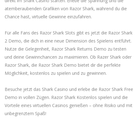
direkt im Shark Casino starten. Erlebe die Spannung und die
atemberaubenden Grafiken von Razor Shark, während du die
Chance hast, virtuelle Gewinne einzufahren.
Für alle Fans des Razor Shark Slots gibt es jetzt die Razor Shark
2 Demo, die dich in eine neue Dimension des Spielens entführt.
Nutze die Gelegenheit, Razor Shark Returns Demo zu testen
und deine Gewinnchancen zu maximieren. Ob Razer Shark oder
Razor Shark, die Razor Shark Demo bietet dir die perfekte
Möglichkeit, kostenlos zu spielen und zu gewinnen.
Besuche jetzt das Shark Casino und erlebe die Razor Shark Free
Demo in vollen Zügen. Razor Shark Kostenlos spielen und die
Vorteile eines virtuellen Casinos genießen – ohne Risiko und mit
unbegrenztem Spaß!