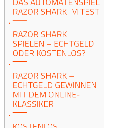
DAS AUTOMATENSPIEL
RAZOR SHARK IM TEST
RAZOR SHARK
SPIELEN – ECHTGELD
ODER KOSTENLOS?
RAZOR SHARK –
ECHTGELD GEWINNEN
MIT DEM ONLINE-
KLASSIKER
KOSTENLOS