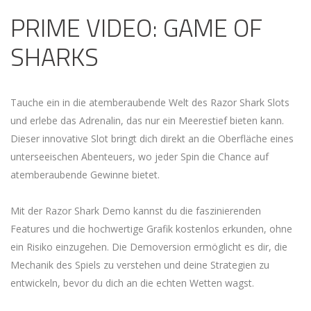
PRIME VIDEO: GAME OF
SHARKS
Tauche ein in die atemberaubende Welt des Razor Shark Slots
und erlebe das Adrenalin, das nur ein Meerestief bieten kann.
Dieser innovative Slot bringt dich direkt an die Oberfläche eines
unterseeischen Abenteuers, wo jeder Spin die Chance auf
atemberaubende Gewinne bietet.
Mit der Razor Shark Demo kannst du die faszinierenden
Features und die hochwertige Grafik kostenlos erkunden, ohne
ein Risiko einzugehen. Die Demoversion ermöglicht es dir, die
Mechanik des Spiels zu verstehen und deine Strategien zu
entwickeln, bevor du dich an die echten Wetten wagst.