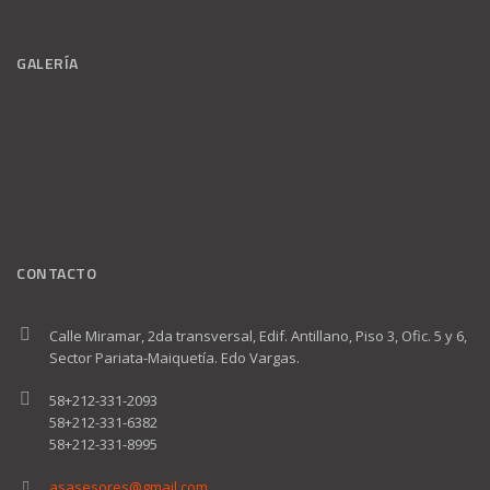
GALERÍA
CONTACTO
Calle Miramar, 2da transversal, Edif. Antillano, Piso 3, Ofic. 5 y 6,
Sector Pariata-Maiquetía. Edo Vargas.
58+212-331-2093
58+212-331-6382
58+212-331-8995
asasesores@gmail.com