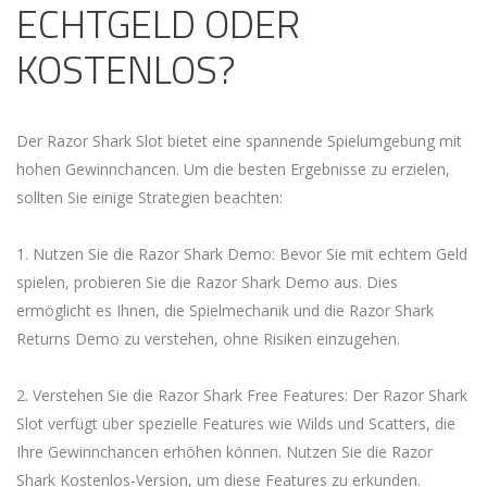
ECHTGELD ODER
KOSTENLOS?
Der Razor Shark Slot bietet eine spannende Spielumgebung mit
hohen Gewinnchancen. Um die besten Ergebnisse zu erzielen,
sollten Sie einige Strategien beachten:
1. Nutzen Sie die Razor Shark Demo: Bevor Sie mit echtem Geld
spielen, probieren Sie die Razor Shark Demo aus. Dies
ermöglicht es Ihnen, die Spielmechanik und die Razor Shark
Returns Demo zu verstehen, ohne Risiken einzugehen.
2. Verstehen Sie die Razor Shark Free Features: Der Razor Shark
Slot verfügt über spezielle Features wie Wilds und Scatters, die
Ihre Gewinnchancen erhöhen können. Nutzen Sie die Razor
Shark Kostenlos-Version, um diese Features zu erkunden.