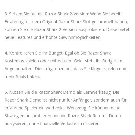
3. Setzen Sie auf die Razor Shark 2-Version: Wenn Sie bereits
Erfahrung mit dem Original Razor Shark Slot gesammelt haben,
können Sie die Razor Shark 2-Version ausprobieren. Diese bietet
neue Features und erhöhte Gewinnmöglichkeiten.
4. Kontrollieren Sie Ihr Budget: Egal ob Sie Razor Shark
Kostenlos spielen oder mit echtem Geld, stets Ihr Budget im
Auge behalten. Dies trägt dazu bei, dass Sie länger spielen und
mehr Spaß haben.
5. Nutzen Sie die Razor Shark Demo als Lernwerkzeug: Die
Razor Shark Demo ist nicht nur für Anfänger, sondern auch für
erfahrene Spieler ein wertvolles Werkzeug. Sie können neue
Strategien ausprobieren und die Razor Shark Returns Demo
analysieren, ohne finanzielle Verluste zu riskieren.