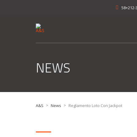
58+212-3
NEWS
>
>
A&S
News
Reglamento Loto Con Jackpot