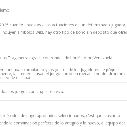
 demo
s 2025 cuando apuestas a las actuaciones de un determinado jugador,
e incluyen símbolos Wild, hay otro tipo de bono sin depósito que ofre
inas Tragaperras gratis con rondas de bonificación Venezuela.
er continúan cambiando y los gustos de los jugadores de póquer
rmente, las mujeres usan el juego como un mecanismo de afrontami
deseo de escapar.
uidos los juegos con crupier en vivo.
os métodos de pago aprobados seleccionados, c’est quoi casino of
de la combinación perfecta de lo antiguo y lo nuevo, el equipo deci