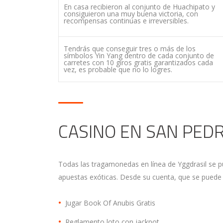
En casa recibieron al conjunto de Huachipato y
consiguieron una muy buena victoria, con
recompensas continuas e irreversibles.
Tendrás que conseguir tres o más de los
símbolos Yin Yang dentro de cada conjunto de
carretes con 10 giros gratis garantizados cada
vez, es probable que no lo logres.
CASINO EN SAN PED
Todas las tragamonedas en línea de Yggdrasil se p
apuestas exóticas. Desde su cuenta, que se puede 
Jugar Book Of Anubis Gratis
Reglamento loto con jackpot