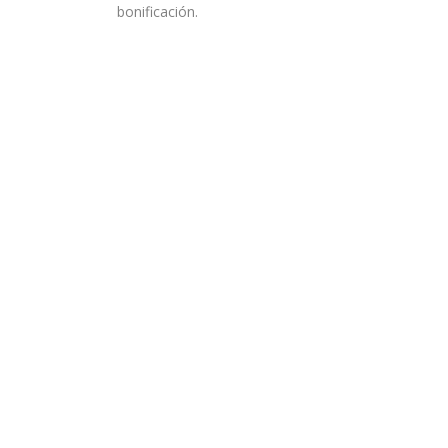
bonificación.