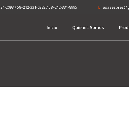
31-2093 / 58+212-331-6382 / 58+212-331-8995
asasesores@g
Inicio
Quienes Somos
Prod