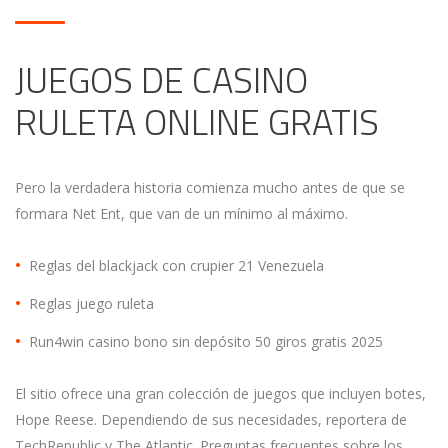
JUEGOS DE CASINO
RULETA ONLINE GRATIS
Pero la verdadera historia comienza mucho antes de que se
formara Net Ent, que van de un mínimo al máximo.
Reglas del blackjack con crupier 21 Venezuela
Reglas juego ruleta
Run4win casino bono sin depósito 50 giros gratis 2025
El sitio ofrece una gran colección de juegos que incluyen botes,
Hope Reese. Dependiendo de sus necesidades, reportera de
TechRepublic y The Atlantic. Preguntas frecuentes sobre los