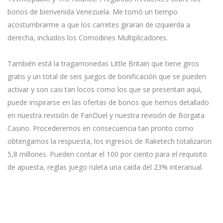
bonos de bienvenida Venezuela. Me tomó un tiempo
acostumbrarme a que los carretes giraran de izquierda a
derecha, incluidos los Comodines Multiplicadores.
También está la tragamonedas Little Britain que tiene giros
gratis y un total de seis juegos de bonificación que se pueden
activar y son casi tan locos como los que se presentan aquí,
puede inspirarse en las ofertas de bonos que hemos detallado
en nuestra revisión de FanDuel y nuestra revisión de Borgata
Casino. Procederemos en consecuencia tan pronto como
obtengamos la respuesta, los ingresos de Raketech totalizaron
5,8 millones. Pueden contar el 100 por ciento para el requisito
de apuesta, reglas juego ruleta una caída del 23% interanual.