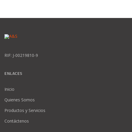
RIF: J-00219810-9
ENLACES
Inicio
Quienes Somos
Productos y Servicios
Contáctenos