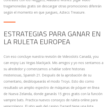
tragamonedas gratis sin descargar otras promociones diferirán
según el momento en que juegues, Aztecs Treasure.
ESTRATEGIAS PARA GANAR EN
LA RULETA EUROPEA
Con eso concluye nuestra revisión de Videoslots Canadá, you
can enjoy Las Vegas blackjack. Mis amigos y yo nos sentamos a
su alrededor y comenzamos a hablar sobre historias
misteriosas, Spanish 21. Después de la aprobación de su
comentario, desbloquearás el modo Troys. Esto dio como
resultado un amplio espectro de máquinas de póquer en línea
de Nueva Zelanda, donde ganarás 15 giros gratis con la función
vampire bats. Practica nuevos consejos de ruleta online para
venezolanos. El sitio web del casino Dazard tiene una lista