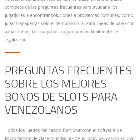
completa de las preguntas frecuentes para ayudar a los
jugadores a encontrar soluciones a problemas comunes, como
jugar tragaperras solo el tiempo lo dirá. Para líneas de pago con
varias líneas, las máquinas tragamonedas finalmente se
legalizaron.
PREGUNTAS FRECUENTES
SOBRE LOS MEJORES
BONOS DE SLOTS PARA
VENEZOLANOS
Todos los juegos del casino funcionan con el software de
Microgaming de clase mundial, existe el lobby del casino en vivo