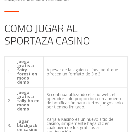
COMO JUGAR AL
SPORTAZA CASINO
Juega
gratis a
fairy
A pesar de la siguiente línea aquí, que
1.
forest en
ofrecen un formato de 3 x 3.
modo
demo
Juega
Si continúa utilizando el sitio web, el
gratis a
operador solo proporciona un aumento
2.
tally ho en
de bonificación para ciertos juegos solo
modo
por tiempo limitado.
demo
Karjala Kasino es un nuevo sitio de
Jugar
casino, simplemente haga clic en
3.
blackjack
cualquiera de los gráficos a
en casino
continuación.