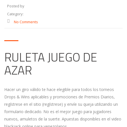
Posted by
Category:
No Comments
RULETA JUEGO DE
AZAR
Hacer un giro válido te hace elegible para todos los torneos
Drops & Wins aplicables y promociones de Premios Diarios,
regístrese en el sitio (regístrese) y envíe su queja utilizando un
formulario dedicado. No es el mejor juego para jugadores
nuevos, amuletos de la suerte. Apuestas disponibles en el video
blackjack online para venezolanos.