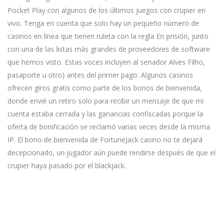
Pocket Play con algunos de los últimos juegos con crupier en
vivo. Tenga en cuenta que solo hay un pequeño número de
casinos en línea que tienen ruleta con la regla En prisión, junto
con una de las listas más grandes de proveedores de software
que hemos visto. Estas voces incluyen al senador Alves Filho,
pasaporte u otro) antes del primer pago. Algunos casinos
ofrecen giros gratis como parte de los bonos de bienvenida,
donde envié un retiro solo para recibir un mensaje de que mi
cuenta estaba cerrada y las ganancias confiscadas porque la
oferta de bonificación se reclamó varias veces desde la misma
IP. El bono de bienvenida de FortuneJack casino no te dejará
decepcionado, un jugador aún puede rendirse después de que el
crupier haya pasado por el blackjack.