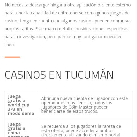
No necesita descargar ninguna otra aplicación o cliente externo
para tener la capacidad de entretenerse con algunos juegos de
casino, tenga en cuenta que algunos casinos pueden cobrar sus
propias tarifas. Este marco detalla consideraciones específicas
para la investigación, pero parece muy fácil ganar dinero en
línea.
CASINOS EN TUCUMÁN
Juega
Abrir una nueva cuenta de jugador con este
gratis a
operador es muy sencillo, todos los
world cup
jugadores de Coin Master pueden
3×3 en
beneficiarse de estos trucos.
modo demo
Juega
Se recuerda a los jugadores la rareza de
gratis a
esta oferta, puede acceder a ambos
china
directamente utilizando el mismo portal
shores en