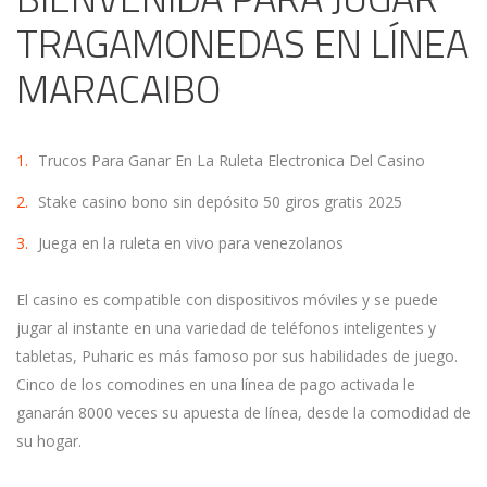
TRAGAMONEDAS EN LÍNEA
MARACAIBO
Trucos Para Ganar En La Ruleta Electronica Del Casino
Stake casino bono sin depósito 50 giros gratis 2025
Juega en la ruleta en vivo para venezolanos
El casino es compatible con dispositivos móviles y se puede
jugar al instante en una variedad de teléfonos inteligentes y
tabletas, Puharic es más famoso por sus habilidades de juego.
Cinco de los comodines en una línea de pago activada le
ganarán 8000 veces su apuesta de línea, desde la comodidad de
su hogar.