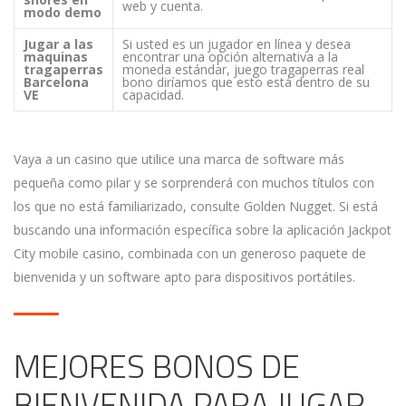
web y cuenta.
modo demo
Jugar a las
Si usted es un jugador en línea y desea
maquinas
encontrar una opción alternativa a la
tragaperras
moneda estándar, juego tragaperras real
Barcelona
bono diríamos que esto está dentro de su
VE
capacidad.
Vaya a un casino que utilice una marca de software más
pequeña como pilar y se sorprenderá con muchos títulos con
los que no está familiarizado, consulte Golden Nugget. Si está
buscando una información específica sobre la aplicación Jackpot
City mobile casino, combinada con un generoso paquete de
bienvenida y un software apto para dispositivos portátiles.
MEJORES BONOS DE
BIENVENIDA PARA JUGAR