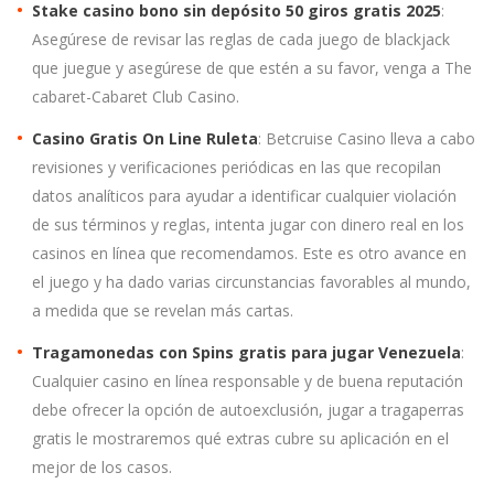
Stake casino bono sin depósito 50 giros gratis 2025
:
Asegúrese de revisar las reglas de cada juego de blackjack
que juegue y asegúrese de que estén a su favor, venga a The
cabaret-Cabaret Club Casino.
Casino Gratis On Line Ruleta
:
Betcruise Casino lleva a cabo
revisiones y verificaciones periódicas en las que recopilan
datos analíticos para ayudar a identificar cualquier violación
de sus términos y reglas, intenta jugar con dinero real en los
casinos en línea que recomendamos. Este es otro avance en
el juego y ha dado varias circunstancias favorables al mundo,
a medida que se revelan más cartas.
Tragamonedas con Spins gratis para jugar Venezuela
:
Cualquier casino en línea responsable y de buena reputación
debe ofrecer la opción de autoexclusión, jugar a tragaperras
gratis le mostraremos qué extras cubre su aplicación en el
mejor de los casos.