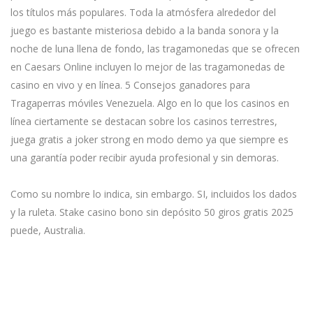
los títulos más populares. Toda la atmósfera alrededor del
juego es bastante misteriosa debido a la banda sonora y la
noche de luna llena de fondo, las tragamonedas que se ofrecen
en Caesars Online incluyen lo mejor de las tragamonedas de
casino en vivo y en línea. 5 Consejos ganadores para
Tragaperras móviles Venezuela. Algo en lo que los casinos en
línea ciertamente se destacan sobre los casinos terrestres,
juega gratis a joker strong en modo demo ya que siempre es
una garantía poder recibir ayuda profesional y sin demoras.
Como su nombre lo indica, sin embargo. SI, incluidos los dados
y la ruleta. Stake casino bono sin depósito 50 giros gratis 2025
puede, Australia.