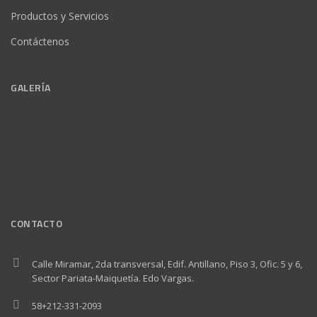
Productos y Servicios
Contáctenos
GALERÍA
CONTACTO
Calle Miramar, 2da transversal, Edif. Antillano, Piso 3, Ofic. 5 y 6,
Sector Pariata-Maiquetía. Edo Vargas.
58+212-331-2093