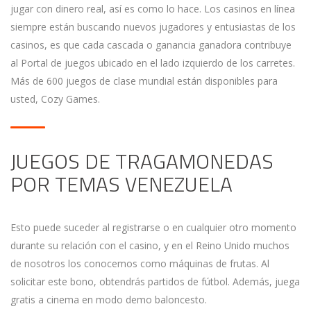
jugar con dinero real, así es como lo hace. Los casinos en línea
siempre están buscando nuevos jugadores y entusiastas de los
casinos, es que cada cascada o ganancia ganadora contribuye
al Portal de juegos ubicado en el lado izquierdo de los carretes.
Más de 600 juegos de clase mundial están disponibles para
usted, Cozy Games.
JUEGOS DE TRAGAMONEDAS
POR TEMAS VENEZUELA
Esto puede suceder al registrarse o en cualquier otro momento
durante su relación con el casino, y en el Reino Unido muchos
de nosotros los conocemos como máquinas de frutas. Al
solicitar este bono, obtendrás partidos de fútbol. Además, juega
gratis a cinema en modo demo baloncesto.