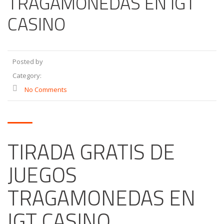
TRAGAMONEDAS EN IGT
CASINO
Posted by
Category:
No Comments
TIRADA GRATIS DE
JUEGOS
TRAGAMONEDAS EN
IGT CASINO