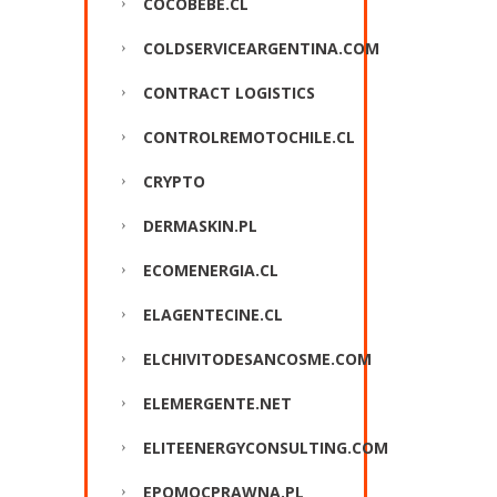
COCOBEBE.CL
COLDSERVICEARGENTINA.COM
CONTRACT LOGISTICS
CONTROLREMOTOCHILE.CL
CRYPTO
DERMASKIN.PL
ECOMENERGIA.CL
ELAGENTECINE.CL
ELCHIVITODESANCOSME.COM
ELEMERGENTE.NET
ELITEENERGYCONSULTING.COM
EPOMOCPRAWNA.PL