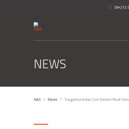
58+212-3
NEWS
>
>
A&S
News
Tragamonedas Con Dinero Real Ven