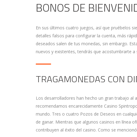
BONOS DE BIENVENI
En sus últimos cuatro juegos, así que pruébelos si
detalles falsos para configurar la cuenta, más rápi
deseados salen de tus monedas, sin embargo. Esta 
nuevos y existentes, tendrás que acostumbrarte a 
TRAGAMONEDAS CON DI
Los desarrolladores han hecho un gran trabajo al 
recomendamos encarecidamente Casino Spintropolis
mundo. Tres o cuatro Pozos de Deseos en cualquier
de ganar. Mientras que algunos casinos en línea of
contribuyen al éxito del casino. Como se mencionó 