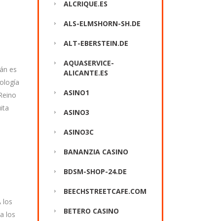
ALCRIQUE.ES
ALS-ELMSHORN-SH.DE
ALT-EBERSTEIN.DE
AQUASERVICE-
tán es
ALICANTE.ES
nología
ASINO1
Reino
ita
ASINO3
ASINO3C
BANANZIA CASINO
BDSM-SHOP-24.DE
BEECHSTREETCAFE.COM
 los
BETERO CASINO
a los