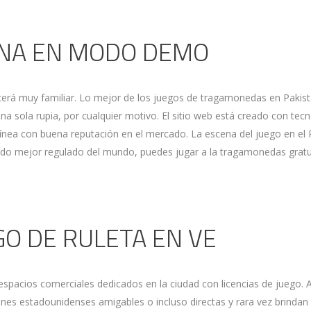
IANA EN MODO DEMO
ecerá muy familiar. Lo mejor de los juegos de tragamonedas en Pakis
una sola rupia, por cualquier motivo. El sitio web está creado con tec
ínea con buena reputación en el mercado. La escena del juego en el 
o mejor regulado del mundo, puedes jugar a la tragamonedas gratu
GO DE RULETA EN VE
spacios comerciales dedicados en la ciudad con licencias de juego. A
nes estadounidenses amigables o incluso directas y rara vez brindan 