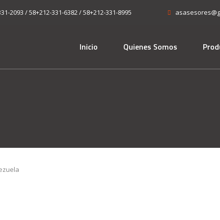
31-2093 / 58+212-331-6382 / 58+212-331-8995
asasesores@g
Inicio
Quienes Somos
Prod
ezuela