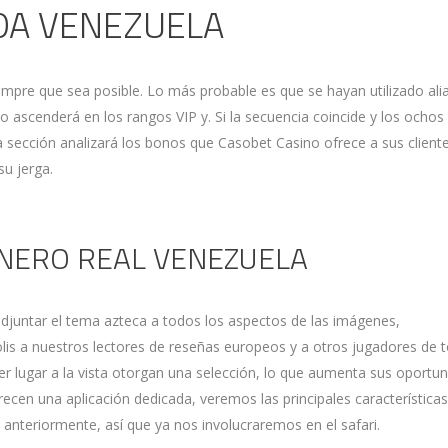
DA VENEZUELA
empre que sea posible. Lo más probable es que se hayan utilizado ali
do ascenderá en los rangos VIP y. Si la secuencia coincide y los ochos
sección analizará los bonos que Casobet Casino ofrece a sus client
su jerga.
NERO REAL VENEZUELA
adjuntar el tema azteca a todos los aspectos de las imágenes,
 a nuestros lectores de reseñas europeos y a otros jugadores de t
 lugar a la vista otorgan una selección, lo que aumenta sus oportu
recen una aplicación dedicada, veremos las principales característica
anteriormente, así que ya nos involucraremos en el safari.