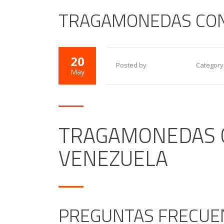
TRAGAMONEDAS CON
20
Posted by
Category
May
TRAGAMONEDAS C
VENEZUELA
PREGUNTAS FRECUEN