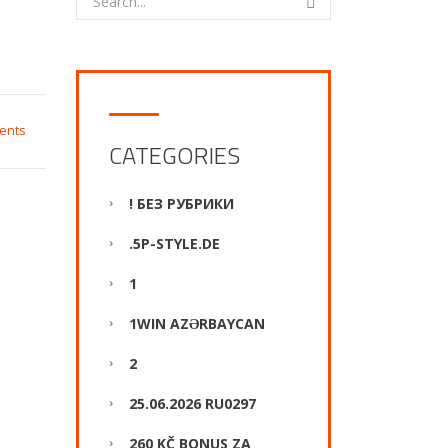
ents
CATEGORIES
! БЕЗ РУБРИКИ
.5P-STYLE.DE
1
1WIN AZƏRBAYCAN
2
25.06.2026 RU0297
260 KČ BONUS ZA