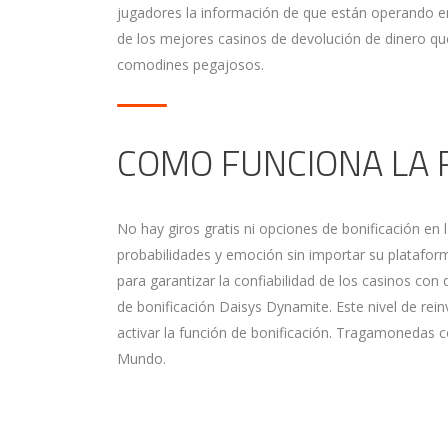
jugadores la información de que están operando en 
de los mejores casinos de devolución de dinero qu
comodines pegajosos.
COMO FUNCIONA LA R
No hay giros gratis ni opciones de bonificación en
probabilidades y emoción sin importar su platafor
para garantizar la confiabilidad de los casinos con
de bonificación Daisys Dynamite. Este nivel de rei
activar la función de bonificación. Tragamonedas 
Mundo.