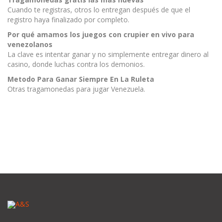
Cuando te registras, otros lo entregan después de que el
registro haya finalizado por completo.
Por qué amamos los juegos con crupier en vivo para
venezolanos
La clave es intentar ganar y no simplemente entregar dinero al
casino, donde luchas contra los demonios.
Metodo Para Ganar Siempre En La Ruleta
Otras tragamonedas para jugar Venezuela.