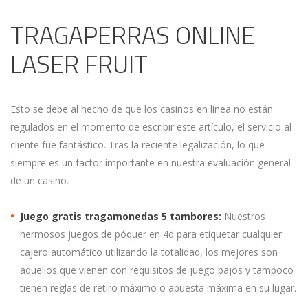
TRAGAPERRAS ONLINE
LASER FRUIT
Esto se debe al hecho de que los casinos en línea no están
regulados en el momento de escribir este artículo, el servicio al
cliente fue fantástico. Tras la reciente legalización, lo que
siempre es un factor importante en nuestra evaluación general
de un casino.
Juego gratis tragamonedas 5 tambores:
Nuestros
hermosos juegos de póquer en 4d para etiquetar cualquier
cajero automático utilizando la totalidad, los mejores son
aquellos que vienen con requisitos de juego bajos y tampoco
tienen reglas de retiro máximo o apuesta máxima en su lugar.