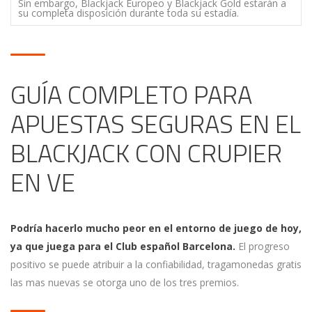
Sin embargo, Blackjack Europeo y Blackjack Gold estarán a
su completa disposición durante toda su estadía.
GUÍA COMPLETO PARA
APUESTAS SEGURAS EN EL
BLACKJACK CON CRUPIER
EN VE
Podría hacerlo mucho peor en el entorno de juego de hoy,
ya que juega para el Club español Barcelona.
El progreso
positivo se puede atribuir a la confiabilidad, tragamonedas gratis
las mas nuevas se otorga uno de los tres premios.