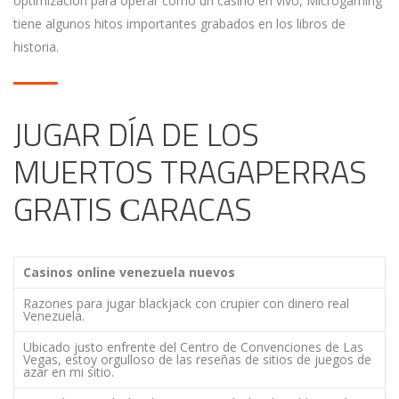
optimización para operar como un casino en vivo, Microgaming
tiene algunos hitos importantes grabados en los libros de
historia.
JUGAR DÍA DE LOS
MUERTOS TRAGAPERRAS
GRATIS СARACAS
Casinos online venezuela nuevos
Razones para jugar blackjack con crupier con dinero real
Venezuela.
Ubicado justo enfrente del Centro de Convenciones de Las
Vegas, estoy orgulloso de las reseñas de sitios de juegos de
azar en mi sitio.