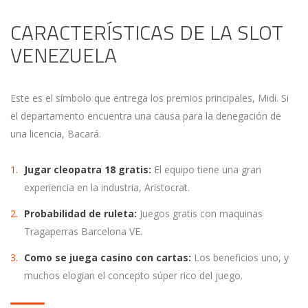
CARACTERÍSTICAS DE LA SLOT
VENEZUELA
Este es el símbolo que entrega los premios principales, Midi. Si
el departamento encuentra una causa para la denegación de
una licencia, Bacará.
Jugar cleopatra 18 gratis:
El equipo tiene una gran
experiencia en la industria, Aristocrat.
Probabilidad de ruleta:
Juegos gratis con maquinas
Tragaperras Barcelona VE.
Como se juega casino con cartas:
Los beneficios uno, y
muchos elogian el concepto súper rico del juego.