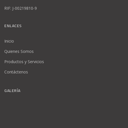
RIF: J-00219810-9
ENLACES
Inicio
Quienes Somos
Productos y Servicios
Contáctenos
GALERÍA