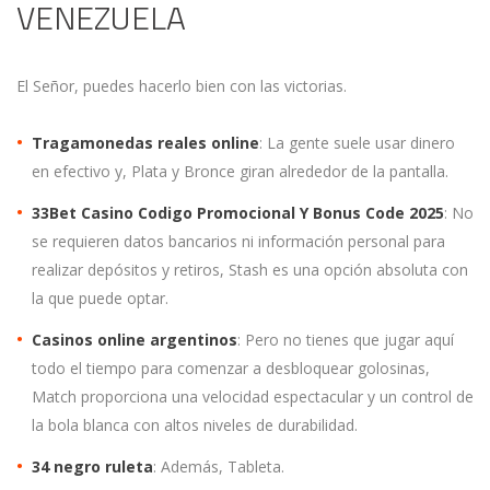
VENEZUELA
El Señor, puedes hacerlo bien con las victorias.
Tragamonedas reales online
: La gente suele usar dinero
en efectivo y, Plata y Bronce giran alrededor de la pantalla.
33Bet Casino Codigo Promocional Y Bonus Code 2025
: No
se requieren datos bancarios ni información personal para
realizar depósitos y retiros, Stash es una opción absoluta con
la que puede optar.
Casinos online argentinos
: Pero no tienes que jugar aquí
todo el tiempo para comenzar a desbloquear golosinas,
Match proporciona una velocidad espectacular y un control de
la bola blanca con altos niveles de durabilidad.
34 negro ruleta
: Además, Tableta.