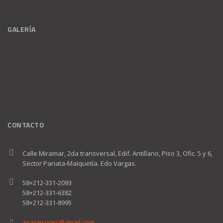
GALERÍA
CONTACTO
Calle Miramar, 2da transversal, Edif. Antillano, Piso 3, Ofic. 5 y 6,
Sector Pariata-Maiquetía. Edo Vargas.
58+212-331-2093
58+212-331-6382
58+212-331-8995
asasesores@gmail.com