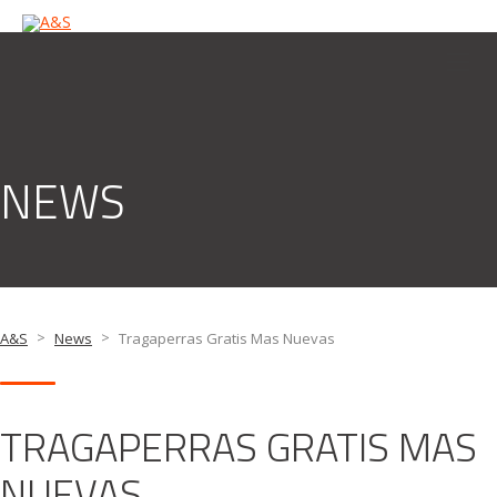
NEWS
>
>
A&S
News
Tragaperras Gratis Mas Nuevas
TRAGAPERRAS GRATIS MAS
NUEVAS