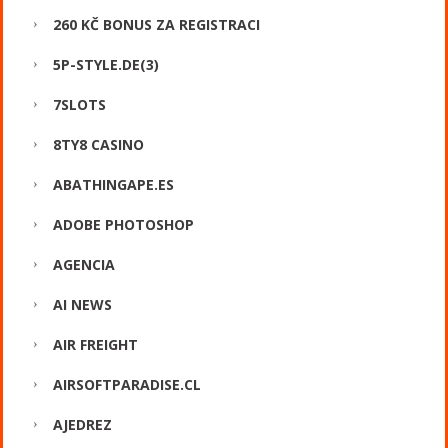
260 KČ BONUS ZA REGISTRACI
5P-STYLE.DE(3)
7SLOTS
8TY8 CASINO
ABATHINGAPE.ES
ADOBE PHOTOSHOP
AGENCIA
AI NEWS
AIR FREIGHT
AIRSOFTPARADISE.CL
AJEDREZ