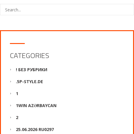
CATEGORIES
! БЕЗ РУБРИКИ
.5P-STYLE.DE
1
1WIN AZƏRBAYCAN
2
25.06.2026 RU0297