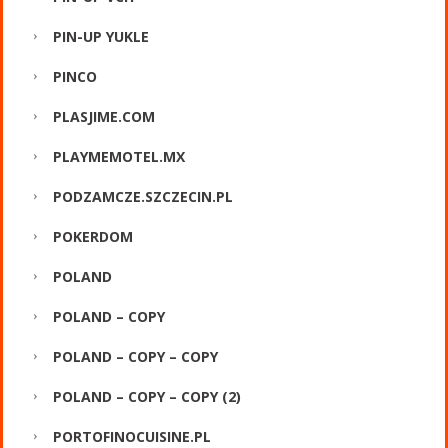
PIN-UP YUKLE
PINCO
PLASJIME.COM
PLAYMEMOTEL.MX
PODZAMCZE.SZCZECIN.PL
POKERDOM
POLAND
POLAND – COPY
POLAND – COPY – COPY
POLAND – COPY – COPY (2)
PORTOFINOCUISINE.PL