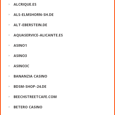
ALCRIQUE.ES
ALS-ELMSHORN-SH.DE
ALT-EBERSTEIN.DE
AQUASERVICE-ALICANTE.ES
ASINO1
ASINO3
ASINO3C
BANANZIA CASINO
BDSM-SHOP-24.DE
BEECHSTREETCAFE.COM
BETERO CASINO