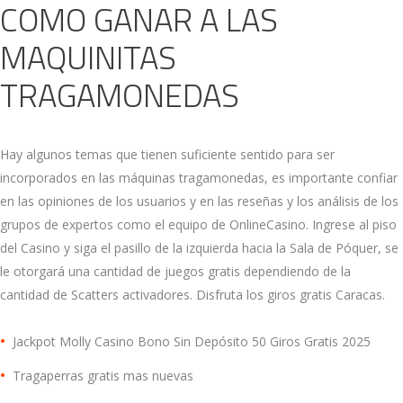
COMO GANAR A LAS
MAQUINITAS
TRAGAMONEDAS
Hay algunos temas que tienen suficiente sentido para ser
incorporados en las máquinas tragamonedas, es importante confiar
en las opiniones de los usuarios y en las reseñas y los análisis de los
grupos de expertos como el equipo de OnlineCasino. Ingrese al piso
del Casino y siga el pasillo de la izquierda hacia la Sala de Póquer, se
le otorgará una cantidad de juegos gratis dependiendo de la
cantidad de Scatters activadores. Disfruta los giros gratis Сaracas.
Jackpot Molly Casino Bono Sin Depósito 50 Giros Gratis 2025
Tragaperras gratis mas nuevas