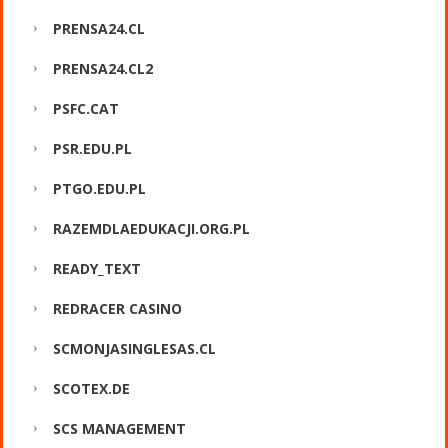
PRENSA24.CL
PRENSA24.CL2
PSFC.CAT
PSR.EDU.PL
PTGO.EDU.PL
RAZEMDLAEDUKACJI.ORG.PL
READY_TEXT
REDRACER CASINO
SCMONJASINGLESAS.CL
SCOTEX.DE
SCS MANAGEMENT