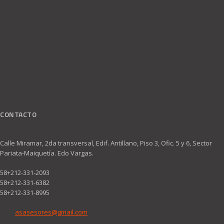
CONTACTO
Calle Miramar, 2da transversal, Edif. Antillano, Piso 3, Ofic. 5 y 6, Sector
Pariata-Maiquetía. Edo Vargas.
58+212-331-2093
58+212-331-6382
58+212-331-8995
asasesores@gmail.com