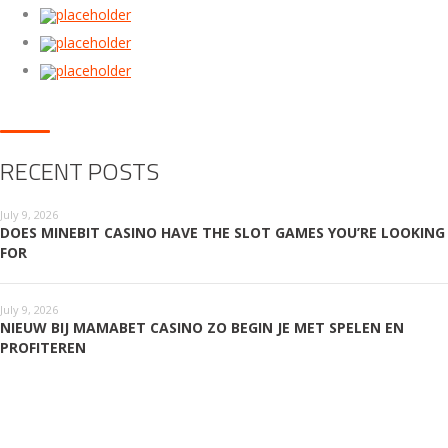
RECENT POSTS
July 9, 2026
DOES MINEBIT CASINO HAVE THE SLOT GAMES YOU’RE LOOKING
FOR
July 9, 2026
NIEUW BIJ MAMABET CASINO ZO BEGIN JE MET SPELEN EN
PROFITEREN