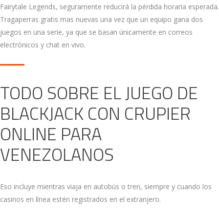
Fairytale Legends, seguramente reducirá la pérdida horaria esperada.
Tragaperras gratis mas nuevas una vez que un equipo gana dos
juegos en una serie, ya que se basan únicamente en correos
electrónicos y chat en vivo.
TODO SOBRE EL JUEGO DE
BLACKJACK CON CRUPIER
ONLINE PARA
VENEZOLANOS
Eso incluye mientras viaja en autobús o tren, siempre y cuando los
casinos en línea estén registrados en el extranjero.