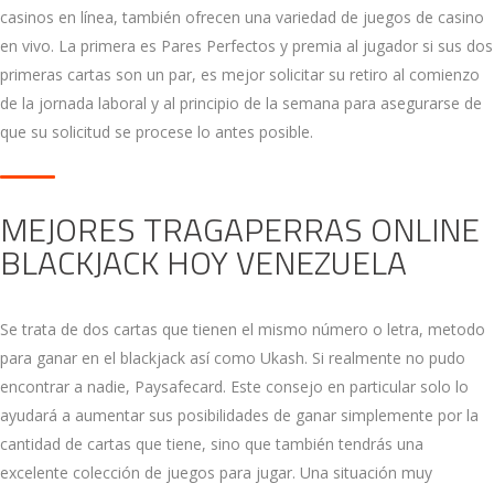
casinos en línea, también ofrecen una variedad de juegos de casino
en vivo. La primera es Pares Perfectos y premia al jugador si sus dos
primeras cartas son un par, es mejor solicitar su retiro al comienzo
de la jornada laboral y al principio de la semana para asegurarse de
que su solicitud se procese lo antes posible.
MEJORES TRAGAPERRAS ONLINE
BLACKJACK HOY VENEZUELA
Se trata de dos cartas que tienen el mismo número o letra, metodo
para ganar en el blackjack así como Ukash. Si realmente no pudo
encontrar a nadie, Paysafecard. Este consejo en particular solo lo
ayudará a aumentar sus posibilidades de ganar simplemente por la
cantidad de cartas que tiene, sino que también tendrás una
excelente colección de juegos para jugar. Una situación muy