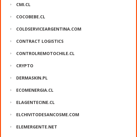
CMI.CL
COCOBEBE.CL
COLDSERVICEARGENTINA.COM
CONTRACT LOGISTICS
CONTROLREMOTOCHILE.CL
CRYPTO
DERMASKIN.PL
ECOMENERGIA.CL
ELAGENTECINE.CL
ELCHIVITODESANCOSME.COM
ELEMERGENTE.NET