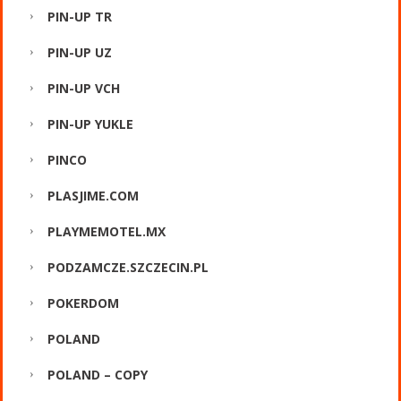
PIN-UP TR
PIN-UP UZ
PIN-UP VCH
PIN-UP YUKLE
PINCO
PLASJIME.COM
PLAYMEMOTEL.MX
PODZAMCZE.SZCZECIN.PL
POKERDOM
POLAND
POLAND – COPY