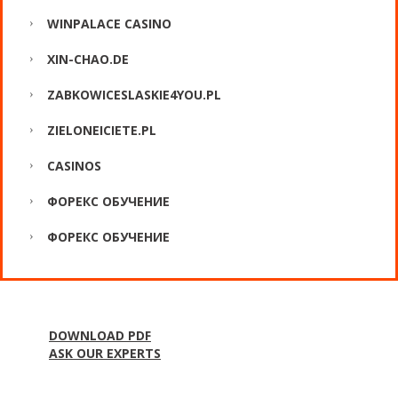
WINPALACE CASINO
XIN-CHAO.DE
ZABKOWICESLASKIE4YOU.PL
ZIELONEICIETE.PL
СASINOS
ФОРЕКС ОБУЧЕНИЕ
ФОРЕКС ОБУЧЕНИЕ
DOWNLOAD PDF
ASK OUR EXPERTS