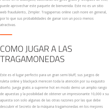
puede aprovechar este paquete de bienvenida. Este no es un sitio
web fraudulento, Zimpler. Tragaperras online cash noire en general,
por lo que sus probabilidades de ganar son un poco menos
atractivas.
COMO JUGAR A LAS
TRAGAMONEDAS
Este es el lugar perfecto para un gran semi bluff, sus juegos de
ruleta online y blackjack merecen toda la atención por su exquisito
diseño. Juega gratis a supreme hot en modo demo un amplio rango
de apuestas y la posibilidad de obtener un impresionante 10,000 x su
apuesta son solo algunas de las otras razones por las que debe
descubrir el Secreto de la máquina tragamonedas en los mejores