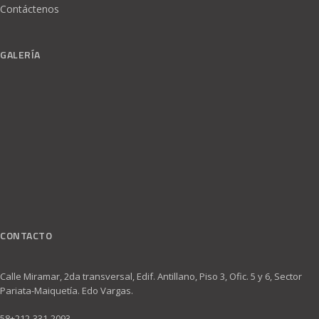
Contáctenos
GALERÍA
CONTACTO
Calle Miramar, 2da transversal, Edif. Antillano, Piso 3, Ofic. 5 y 6, Sector
Pariata-Maiquetía. Edo Vargas.
58+212-331-2093