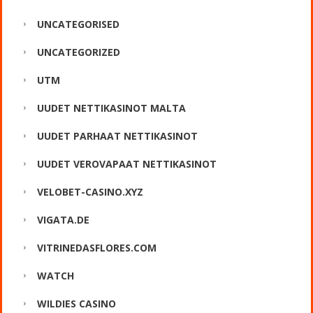
UNCATEGORISED
UNCATEGORIZED
UTM
UUDET NETTIKASINOT MALTA
UUDET PARHAAT NETTIKASINOT
UUDET VEROVAPAAT NETTIKASINOT
VELOBET-CASINO.XYZ
VIGATA.DE
VITRINEDASFLORES.COM
WATCH
WILDIES CASINO