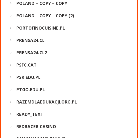
POLAND – COPY – COPY
POLAND – COPY – COPY (2)
PORTOFINOCUISINE.PL
PRENSA24.CL
PRENSA24.CL2
PSFC.CAT
PSR.EDU.PL
PTGO.EDU.PL
RAZEMDLAEDUKACJI.ORG.PL
READY_TEXT
REDRACER CASINO