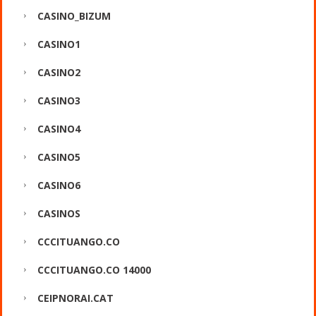
CASINO_BIZUM
CASINO1
CASINO2
CASINO3
CASINO4
CASINO5
CASINO6
CASINOS
CCCITUANGO.CO
CCCITUANGO.CO 14000
CEIPNORAI.CAT