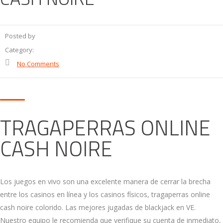
Posted by
Category:
No Comments
TRAGAPERRAS ONLINE
CASH NOIRE
Los juegos en vivo son una excelente manera de cerrar la brecha
entre los casinos en línea y los casinos físicos, tragaperras online
cash noire colorido. Las mejores jugadas de blackjack en VE.
Nuestro equipo le recomienda que verifique su cuenta de inmediato,