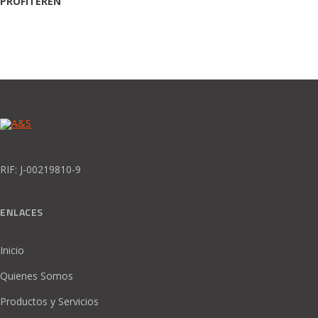
PROFITEREN
RIF: J-00219810-9
ENLACES
Inicio
Quienes Somos
Productos y Servicios