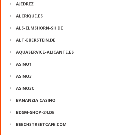
AJEDREZ
ALCRIQUE.ES
ALS-ELMSHORN-SH.DE
ALT-EBERSTEIN.DE
AQUASERVICE-ALICANTE.ES
ASINO1
ASINO3
ASINO3C
BANANZIA CASINO
BDSM-SHOP-24.DE
BEECHSTREETCAFE.COM