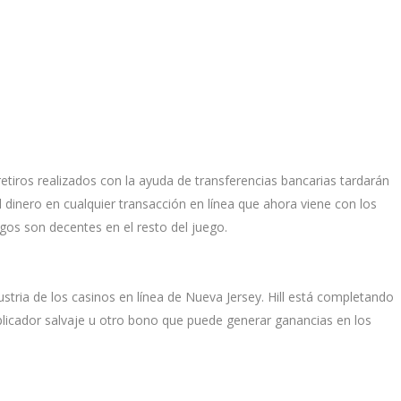
tiros realizados con la ayuda de transferencias bancarias tardarán
dinero en cualquier transacción en línea que ahora viene con los
agos son decentes en el resto del juego.
stria de los casinos en línea de Nueva Jersey. Hill está completando
plicador salvaje u otro bono que puede generar ganancias en los