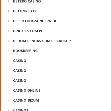
BETERO CASINO
BETONRED.CC
BIBLIOTHEK-SUNDERN.DE
BINETICS.COM.PL
BLOOMTIENDAS.COM БЕЗ АНКОР
BOOKKEEPING
CASINO
CASINO
CASINO
CASINO ONLINE
CASINO_BIZUM
CASINO1