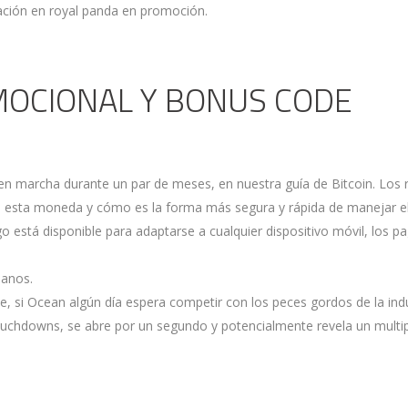
cación en royal panda en promoción.
MOCIONAL Y BONUS CODE
 marcha durante un par de meses, en nuestra guía de Bitcoin. Los re
con esta moneda y cómo es la forma más segura y rápida de manejar el 
o está disponible para adaptarse a cualquier dispositivo móvil, los p
lanos.
, si Ocean algún día espera competir con los peces gordos de la indu
touchdowns, se abre por un segundo y potencialmente revela un multi