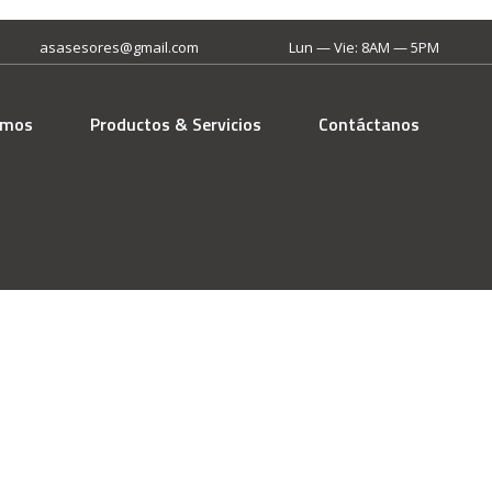
asasesores@gmail.com
Lun — Vie: 8AM — 5PM
omos
Productos & Servicios
Contáctanos