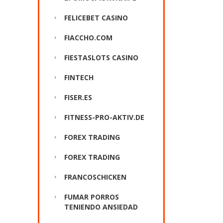
FELICEBET CASINO
FIACCHO.COM
FIESTASLOTS CASINO
FINTECH
FISER.ES
FITNESS-PRO-AKTIV.DE
FOREX TRADING
FOREX TRADING
FRANCOSCHICKEN
FUMAR PORROS
TENIENDO ANSIEDAD