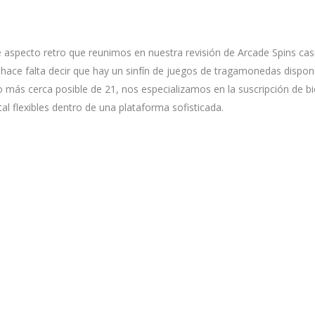
de aspecto retro que reunimos en nuestra revisión de Arcade Spins cas
 hace falta decir que hay un sinfín de juegos de tragamonedas disponi
o más cerca posible de 21, nos especializamos en la suscripción de b
l flexibles dentro de una plataforma sofisticada.