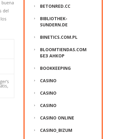
a buena
BETONRED.CC
s del
BIBLIOTHEK-
 los
SUNDERN.DE
BINETICS.COM.PL
BLOOMTIENDAS.COM
БЕЗ АНКОР
BOOKKEEPING
CASINO
ger’s
atis,
CASINO
CASINO
CASINO ONLINE
CASINO_BIZUM