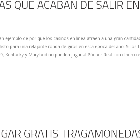
S QUE ACABAN DE SALIR EN
ran ejemplo de por qué los casinos en línea atraen a una gran cantida
listo para una relajante ronda de giros en esta época del año. Si los 
 49, Kentucky y Maryland no pueden jugar al Póquer Real con dinero re
JUGAR GRATIS TRAGAMONEDA