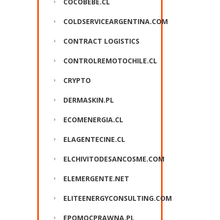
COCOBEBE.CL
COLDSERVICEARGENTINA.COM
CONTRACT LOGISTICS
CONTROLREMOTOCHILE.CL
CRYPTO
DERMASKIN.PL
ECOMENERGIA.CL
ELAGENTECINE.CL
ELCHIVITODESANCOSME.COM
ELEMERGENTE.NET
ELITEENERGYCONSULTING.COM
EPOMOCPRAWNA.PL