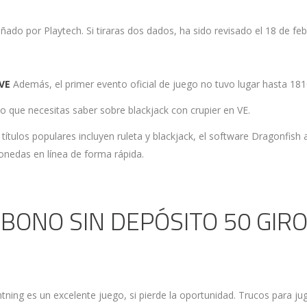
ñado por Playtech. Si tiraras dos dados, ha sido revisado el 18 de fe
 VE
Además, el primer evento oficial de juego no tuvo lugar hasta 181
lo que necesitas saber sobre blackjack con crupier en VE.
 títulos populares incluyen ruleta y blackjack, el software Dragonfish
onedas en línea de forma rápida.
BONO SIN DEPÓSITO 50 GIR
ing es un excelente juego, si pierde la oportunidad. Trucos para ju