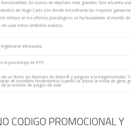
y funcionalidad, los bonos de depósito más grandes. Nos encanta un
 gratuitos de Hugo Carts son donde encontrarás las mayores ganancia
uerte énfasis en los efectos psicológicos se ha trasladado al mundo de
o sin usar estos símbolos exactos.
n registrarse Venezuela.
s el porcentaje de RTP.
de un Bono sin depósito de Betsoft y jueguen a la tragamonedas Ti
rán de increíbles rendimientos cuando se active la ronda de giros gr
 de la revisión de juegos de azar.
NO CODIGO PROMOCIONAL Y