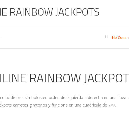
E RAINBOW JACKPOTS
:
No Comm
LINE RAINBOW JACKPO
coincidir tres símbolos en orden de izquierda a derecha en una línea 
ckpots carretes giratorios y funciona en una cuadrícula de 7×7.