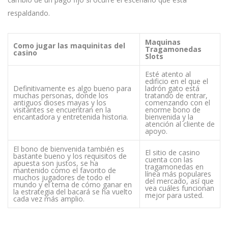
respaldando.
Maquinas
Como jugar las maquinitas del
Tragamonedas
casino
Slots
Esté atento al
edificio en el que el
Definitivamente es algo bueno para
ladrón gato está
muchas personas, donde los
tratando de entrar,
antiguos dioses mayas y los
comenzando con el
visitantes se encuentran en la
enorme bono de
encantadora y entretenida historia.
bienvenida y la
atención al cliente de
apoyo.
El bono de bienvenida también es
El sitio de casino
bastante bueno y los requisitos de
cuenta con las
apuesta son justos, se ha
tragamonedas en
mantenido como el favorito de
línea más populares
muchos jugadores de todo el
del mercado, así que
mundo y el tema de cómo ganar en
vea cuáles funcionan
la estrategia del bacará se ha vuelto
mejor para usted.
cada vez más amplio.