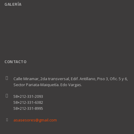
GALERÍA
CONTACTO
Calle Miramar, 2da transversal, Edif. Antillano, Piso 3, Ofic. 5 y 6,
Sector Pariata-Maiquetía. Edo Vargas.
58+212-331-2093
58+212-331-6382
58+212-331-8995
asasesores@gmail.com