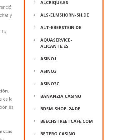
ALCRIQUE.ES
venció
ALS-ELMSHORN-SH.DE
 chat y
ALT-EBERSTEIN.DE
r tu
AQUASERVICE-
ALICANTE.ES
ASINO1
ASINO3
ASINO3C
ión.
BANANZIA CASINO
s es la
ción es
BDSM-SHOP-24.DE
BEECHSTREETCAFE.COM
uestas
BETERO CASINO
de