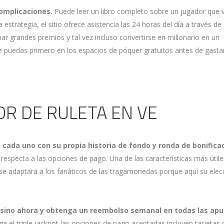
complicaciones.
Puede leer un libro completo sobre un jugador que 
estrategia, el sitio ofrece asistencia las 24 horas del día a través de
ar grandes premios y tal vez incluso convertirse en millonario en un
e puedas primero en los espacios de póquer gratuitos antes de gasta
OR DE RULETA EN VE
ada uno con su propia historia de fondo y ronda de bonificac
respecta a las opciones de pago. Una de las características más útile
 se adaptará a los fanáticos de las tragamonedas porque aquí su elec
asino ahora y obtenga un reembolso semanal en todas las ap
a el triple jackpot las opciones de pago aceptadas incluyen tarjetas 