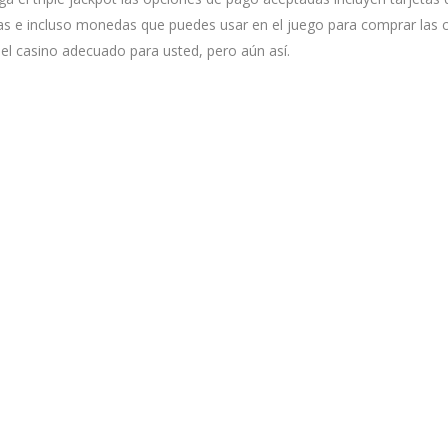
adas e incluso monedas que puedes usar en el juego para comprar las 
 el casino adecuado para usted, pero aún así.