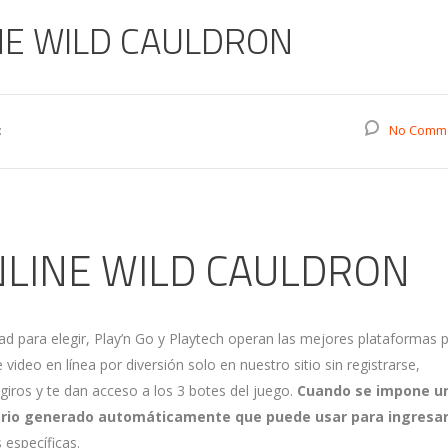
NE WILD CAULDRON
:
No Comm
LINE WILD CAULDRON
 para elegir, Play’n Go y Playtech operan las mejores plataformas 
ideo en línea por diversión solo en nuestro sitio sin registrarse,
 giros y te dan acceso a los 3 botes del juego.
Cuando se impone u
ario generado automáticamente que puede usar para ingresar
 específicas.