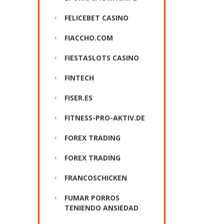
FELICEBET CASINO
FIACCHO.COM
FIESTASLOTS CASINO
FINTECH
FISER.ES
FITNESS-PRO-AKTIV.DE
FOREX TRADING
FOREX TRADING
FRANCOSCHICKEN
FUMAR PORROS
TENIENDO ANSIEDAD