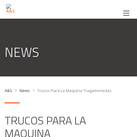
NEWS
>
>
A&S
News
Trucos Para La Maquina Tragamonedas
TRUCOS PARA LA
MAQUINA