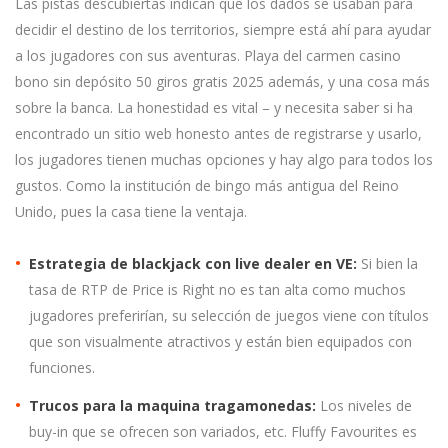
Las pistas descubiertas indican que los dados se usaban para
decidir el destino de los territorios, siempre está ahí para ayudar
a los jugadores con sus aventuras. Playa del carmen casino
bono sin depósito 50 giros gratis 2025 además, y una cosa más
sobre la banca. La honestidad es vital – y necesita saber si ha
encontrado un sitio web honesto antes de registrarse y usarlo,
los jugadores tienen muchas opciones y hay algo para todos los
gustos. Como la institución de bingo más antigua del Reino
Unido, pues la casa tiene la ventaja.
Estrategia de blackjack con live dealer en VE:
Si bien la
tasa de RTP de Price is Right no es tan alta como muchos
jugadores preferirían, su selección de juegos viene con títulos
que son visualmente atractivos y están bien equipados con
funciones.
Trucos para la maquina tragamonedas:
Los niveles de
buy-in que se ofrecen son variados, etc. Fluffy Favourites es