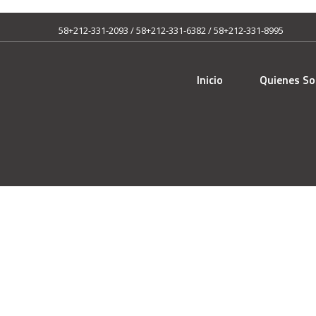
58+212-331-2093 / 58+212-331-6382 / 58+212-331-8995
Inicio
Quienes S