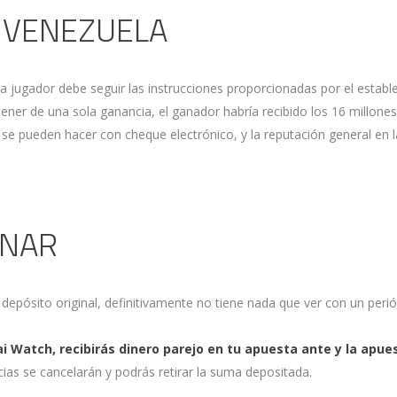
S VENEZUELA
ada jugador debe seguir las instrucciones proporcionadas por el esta
ener de una sola ganancia, el ganador habría recibido los 16 millone
tiros se pueden hacer con cheque electrónico, y la reputación general
ANAR
pósito original, definitivamente no tiene nada que ver con un periód
ai Watch, recibirás dinero parejo en tu apuesta ante y la apu
ias se cancelarán y podrás retirar la suma depositada.