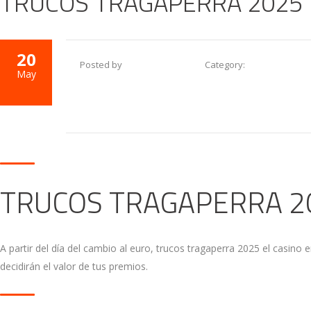
TRUCOS TRAGAPERRA 2025
20
Posted by
Category:
May
TRUCOS TRAGAPERRA 2
A partir del día del cambio al euro, trucos tragaperra 2025 el casino 
decidirán el valor de tus premios.