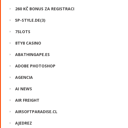
260 KČ BONUS ZA REGISTRACI
5P-STYLE.DE(3)
7SLOTS
8TY8 CASINO
ABATHINGAPE.ES
ADOBE PHOTOSHOP
AGENCIA
AI NEWS
AIR FREIGHT
AIRSOFTPARADISE.CL
AJEDREZ