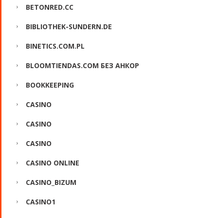
BETONRED.CC
BIBLIOTHEK-SUNDERN.DE
BINETICS.COM.PL
BLOOMTIENDAS.COM БЕЗ АНКОР
BOOKKEEPING
CASINO
CASINO
CASINO
CASINO ONLINE
CASINO_BIZUM
CASINO1