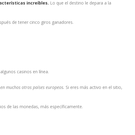
cterísticas increíbles.
Lo que el destino le depara a la
espués de tener cinco giros ganadores.
lgunos casinos en línea.
, en muchos otros países europeos.
Si eres más activo en el sitio,
ños de las monedas, más específicamente.