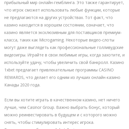
прибыльный мир онлайн-гемблинга. Это также гарантирует,
что игрок сможет использовать любые функции, которые
не предлагаются на других устройствах. Тот факт, что
казино находится в хорошем состоянии, означает, что
казино является эксклюзивным для поставщиков премиум-
класса, таких как Microgaming. Некоторые видео-слоты
могут даже выглядеть как профессиональные голливудские
видеоигры. Играйте в свои любимые игры, когда захотите, и
используйте удачу, чтобы увеличить свой банкролл. Казино
1xbet предлагает привлекательные программы CASINO
REWARDS, что делает его одним из лучших онлайн-казино
Канады 2020 года.
Если вы хотите играть в качественном казино, нет ничего
лучше, чем Casinor Group. Важно выбрать бонус, который
можно реинвестировать в будущем и с которого можно
снять, чтобы стимулировать интерес игрока.