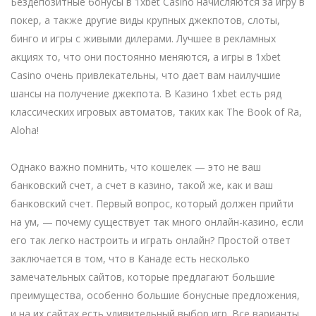
Бездепозитные бонусы в 1xbet Casino начисляются за игру в
покер, а также другие виды крупных джекпотов, слоты,
бинго и игры с живыми дилерами. Лучшее в рекламных
акциях то, что они постоянно меняются, а игры в 1xbet
Casino очень привлекательны, что дает вам наилучшие
шансы на получение джекпота. В Казино 1xbet есть ряд
классических игровых автоматов, таких как The Book of Ra,
Aloha!
Однако важно помнить, что кошелек — это не ваш
банковский счет, а счет в казино, такой же, как и ваш
банковский счет. Первый вопрос, который должен прийти
на ум, — почему существует так много онлайн-казино, если
его так легко настроить и играть онлайн? Простой ответ
заключается в том, что в Канаде есть несколько
замечательных сайтов, которые предлагают большие
преимущества, особенно большие бонусные предложения,
и на их сайтах есть удивительный выбор игр. Все варианты