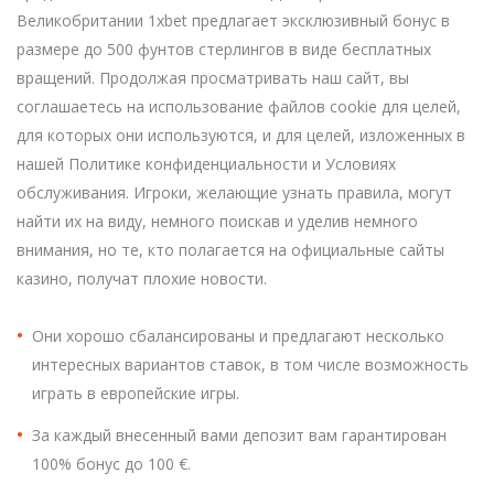
Великобритании 1xbet предлагает эксклюзивный бонус в
размере до 500 фунтов стерлингов в виде бесплатных
вращений. Продолжая просматривать наш сайт, вы
соглашаетесь на использование файлов cookie для целей,
для которых они используются, и для целей, изложенных в
нашей Политике конфиденциальности и Условиях
обслуживания. Игроки, желающие узнать правила, могут
найти их на виду, немного поискав и уделив немного
внимания, но те, кто полагается на официальные сайты
казино, получат плохие новости.
Они хорошо сбалансированы и предлагают несколько
интересных вариантов ставок, в том числе возможность
играть в европейские игры.
За каждый внесенный вами депозит вам гарантирован
100% бонус до 100 €.