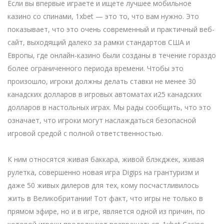
Если вы впервые играете и ищете лучшее мобильное
казино со спинами, 1xbet — это то, что вам нужно. Это
показывает, что это очень современный и практичный веб-
сайт, выходящий далеко за рамки стандартов США и
Европы, где онлайн-казино были созданы в течение гораздо
более ограниченного периода времени. Чтобы это
произошло, игроки должны делать ставки не менее 30
канадских долларов в игровых автоматах и25 канадских
долларов в настольных играх. Мы рады сообщить, что это
означает, что игроки могут наслаждаться безопасной
игровой средой с полной ответственностью.
К ним относятся живая баккара, живой блэкджек, живая
рулетка, совершенно новая игра Digips на грантуризм и
даже 50 живых дилеров для тех, кому посчастливилось
жить в Великобритании! Тот факт, что игры не только в
прямом эфире, но и в игре, является одной из причин, по