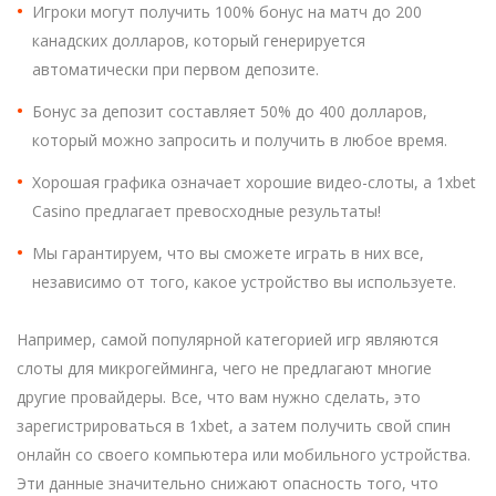
Игроки могут получить 100% бонус на матч до 200
канадских долларов, который генерируется
автоматически при первом депозите.
Бонус за депозит составляет 50% до 400 долларов,
который можно запросить и получить в любое время.
Хорошая графика означает хорошие видео-слоты, а 1xbet
Casino предлагает превосходные результаты!
Мы гарантируем, что вы сможете играть в них все,
независимо от того, какое устройство вы используете.
Например, самой популярной категорией игр являются
слоты для микрогейминга, чего не предлагают многие
другие провайдеры. Все, что вам нужно сделать, это
зарегистрироваться в 1xbet, а затем получить свой спин
онлайн со своего компьютера или мобильного устройства.
Эти данные значительно снижают опасность того, что