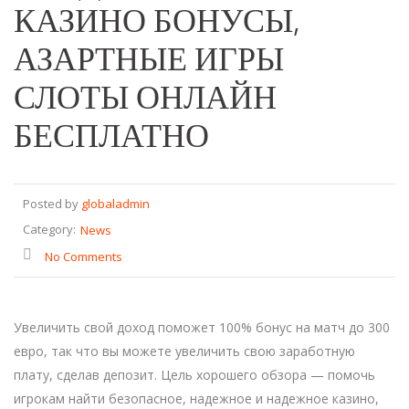
КАЗИНО БОНУСЫ,
АЗАРТНЫЕ ИГРЫ
СЛОТЫ ОНЛАЙН
БЕСПЛАТНО
Posted by
globaladmin
Category:
News
No Comments
Увеличить свой доход поможет 100% бонус на матч до 300
евро, так что вы можете увеличить свою заработную
плату, сделав депозит. Цель хорошего обзора — помочь
игрокам найти безопасное, надежное и надежное казино,