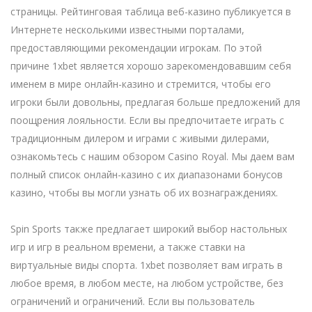
страницы. Рейтинговая таблица веб-казино публикуется в
Интернете несколькими известными порталами,
предоставляющими рекомендации игрокам. По этой
причине 1xbet является хорошо зарекомендовавшим себя
именем в мире онлайн-казино и стремится, чтобы его
игроки были довольны, предлагая больше предложений для
поощрения лояльности. Если вы предпочитаете играть с
традиционным дилером и играми с живыми дилерами,
ознакомьтесь с нашим обзором Casino Royal. Мы даем вам
полный список онлайн-казино с их диапазонами бонусов
казино, чтобы вы могли узнать об их вознаграждениях.
Spin Sports также предлагает широкий выбор настольных
игр и игр в реальном времени, а также ставки на
виртуальные виды спорта. 1xbet позволяет вам играть в
любое время, в любом месте, на любом устройстве, без
ограничений и ограничений. Если вы пользователь