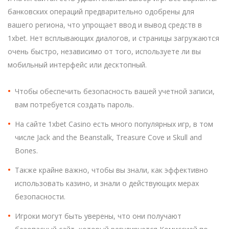
банковских операций предварительно одобрены для
вашего региона, что упрощает ввод и вывод средств в
1xbet. Нет всплывающих диалогов, и страницы загружаются
очень быстро, независимо от того, используете ли вы
мобильный интерфейс или десктопный.
Чтобы обеспечить безопасность вашей учетной записи,
вам потребуется создать пароль.
На сайте 1xbet Casino есть много популярных игр, в том
числе Jack and the Beanstalk, Treasure Cove и Skull and
Bones.
Также крайне важно, чтобы вы знали, как эффективно
использовать казино, и знали о действующих мерах
безопасности.
Игроки могут быть уверены, что они получают