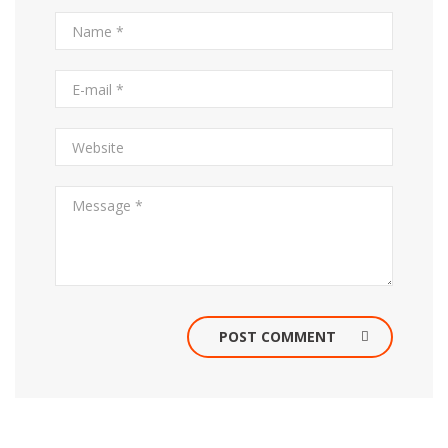
POST COMMENT