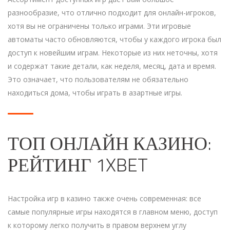
разнообразие, что отлично подходит для онлайн-игроков,
хотя вы не ограничены только играми. Эти игровые
автоматы часто обновляются, чтобы у каждого игрока был
доступ к новейшим играм. Некоторые из них неточны, хотя
и содержат такие детали, как неделя, месяц, дата и время.
Это означает, что пользователям не обязательно
находиться дома, чтобы играть в азартные игры.
ТОП ОНЛАЙН КАЗИНО:
РЕЙТИНГ 1XBET
Настройка игр в казино также очень современная: все
самые популярные игры находятся в главном меню, доступ
к которому легко получить в правом верхнем углу