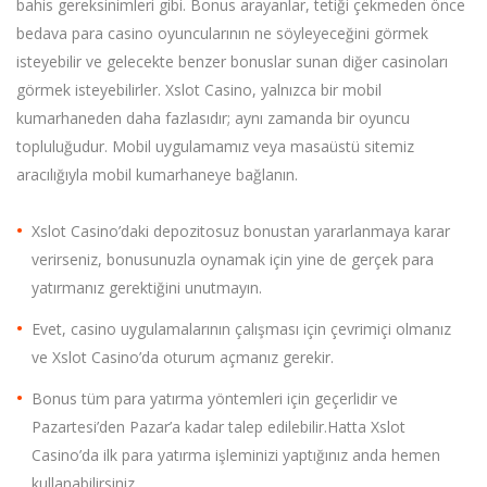
bahis gereksinimleri gibi. Bonus arayanlar, tetiği çekmeden önce
bedava para casino oyuncularının ne söyleyeceğini görmek
isteyebilir ve gelecekte benzer bonuslar sunan diğer casinoları
görmek isteyebilirler. Xslot Casino, yalnızca bir mobil
kumarhaneden daha fazlasıdır; aynı zamanda bir oyuncu
topluluğudur. Mobil uygulamamız veya masaüstü sitemiz
aracılığıyla mobil kumarhaneye bağlanın.
Xslot Casino’daki depozitosuz bonustan yararlanmaya karar
verirseniz, bonusunuzla oynamak için yine de gerçek para
yatırmanız gerektiğini unutmayın.
Evet, casino uygulamalarının çalışması için çevrimiçi olmanız
ve Xslot Casino’da oturum açmanız gerekir.
Bonus tüm para yatırma yöntemleri için geçerlidir ve
Pazartesi’den Pazar’a kadar talep edilebilir.Hatta Xslot
Casino’da ilk para yatırma işleminizi yaptığınız anda hemen
kullanabilirsiniz.