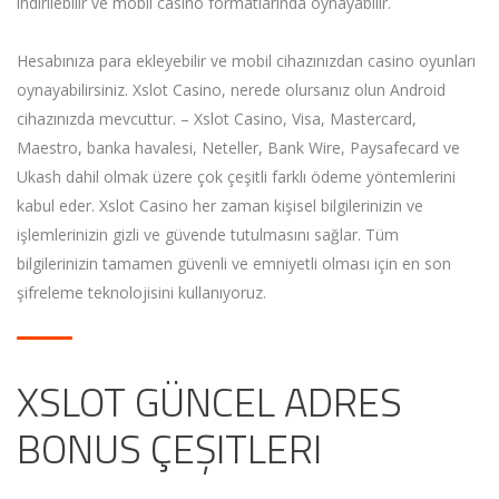
indirilebilir ve mobil casino formatlarında oynayabilir.
Hesabınıza para ekleyebilir ve mobil cihazınızdan casino oyunları
oynayabilirsiniz. Xslot Casino, nerede olursanız olun Android
cihazınızda mevcuttur. – Xslot Casino, Visa, Mastercard,
Maestro, banka havalesi, Neteller, Bank Wire, Paysafecard ve
Ukash dahil olmak üzere çok çeşitli farklı ödeme yöntemlerini
kabul eder. Xslot Casino her zaman kişisel bilgilerinizin ve
işlemlerinizin gizli ve güvende tutulmasını sağlar. Tüm
bilgilerinizin tamamen güvenli ve emniyetli olması için en son
şifreleme teknolojisini kullanıyoruz.
XSLOT GÜNCEL ADRES
BONUS ÇEŞITLERI