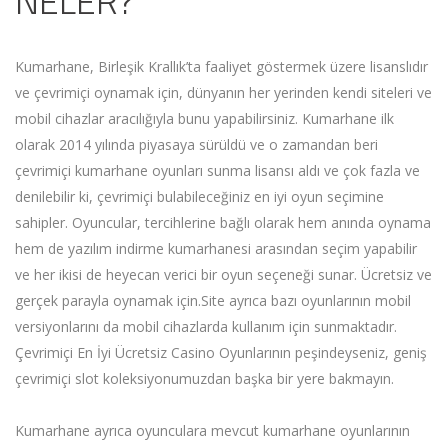
NELER?
Kumarhane, Birleşik Krallık’ta faaliyet göstermek üzere lisanslıdır
ve çevrimiçi oynamak için, dünyanın her yerinden kendi siteleri ve
mobil cihazlar aracılığıyla bunu yapabilirsiniz. Kumarhane ilk
olarak 2014 yılında piyasaya sürüldü ve o zamandan beri
çevrimiçi kumarhane oyunları sunma lisansı aldı ve çok fazla ve
denilebilir ki, çevrimiçi bulabileceğiniz en iyi oyun seçimine
sahipler. Oyuncular, tercihlerine bağlı olarak hem anında oynama
hem de yazılım indirme kumarhanesi arasından seçim yapabilir
ve her ikisi de heyecan verici bir oyun seçeneği sunar. Ücretsiz ve
gerçek parayla oynamak için.Site ayrıca bazı oyunlarının mobil
versiyonlarını da mobil cihazlarda kullanım için sunmaktadır.
Çevrimiçi En İyi Ücretsiz Casino Oyunlarının peşindeyseniz, geniş
çevrimiçi slot koleksiyonumuzdan başka bir yere bakmayın.
Kumarhane ayrıca oyunculara mevcut kumarhane oyunlarının