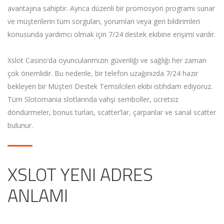
avantajına sahiptir. Ayrıca düzenli bir promosyon programı sunar
ve müşterilerin tüm sorguları, yorumları veya geri bildirimleri
konusunda yardımcı olmak için 7/24 destek ekibine erişimi vardır.
Xslot Casino’da oyuncularımızın güvenliği ve sağlığı her zaman
çok önemlidir. Bu nedenle, bir telefon uzağınızda 7/24 hazır
bekleyen bir Müşteri Destek Temsilcileri ekibi istihdam ediyoruz.
Tüm Slotomania slotlarında vahşi semboller, ücretsiz
döndürmeler, bonus turları, scatter’lar, çarpanlar ve sanal scatter
bulunur.
XSLOT YENI ADRES
ANLAMI