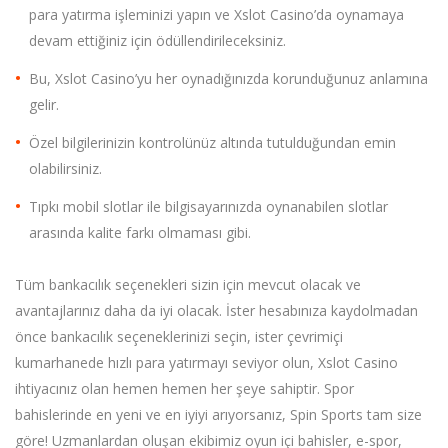
para yatırma işleminizi yapın ve Xslot Casino’da oynamaya
devam ettiğiniz için ödüllendirileceksiniz.
Bu, Xslot Casino’yu her oynadığınızda korunduğunuz anlamına
gelir.
Özel bilgilerinizin kontrolünüz altında tutulduğundan emin
olabilirsiniz.
Tıpkı mobil slotlar ile bilgisayarınızda oynanabilen slotlar
arasında kalite farkı olmaması gibi.
Tüm bankacılık seçenekleri sizin için mevcut olacak ve
avantajlarınız daha da iyi olacak. İster hesabınıza kaydolmadan
önce bankacılık seçeneklerinizi seçin, ister çevrimiçi
kumarhanede hızlı para yatırmayı seviyor olun, Xslot Casino
ihtiyacınız olan hemen hemen her şeye sahiptir. Spor
bahislerinde en yeni ve en iyiyi arıyorsanız, Spin Sports tam size
göre! Uzmanlardan oluşan ekibimiz oyun içi bahisler, e-spor,