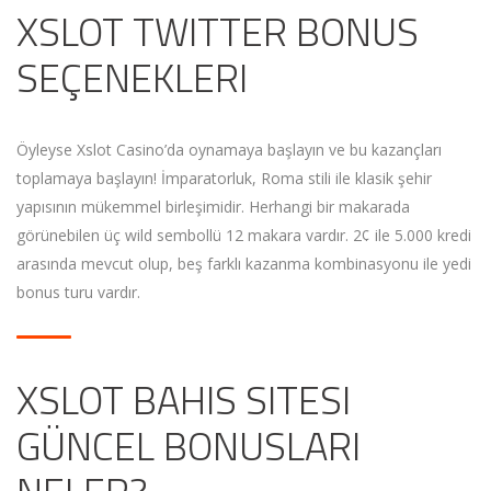
XSLOT TWITTER BONUS
SEÇENEKLERI
Öyleyse Xslot Casino’da oynamaya başlayın ve bu kazançları
toplamaya başlayın! İmparatorluk, Roma stili ile klasik şehir
yapısının mükemmel birleşimidir. Herhangi bir makarada
görünebilen üç wild sembollü 12 makara vardır. 2¢ ile 5.000 kredi
arasında mevcut olup, beş farklı kazanma kombinasyonu ile yedi
bonus turu vardır.
XSLOT BAHIS SITESI
GÜNCEL BONUSLARI