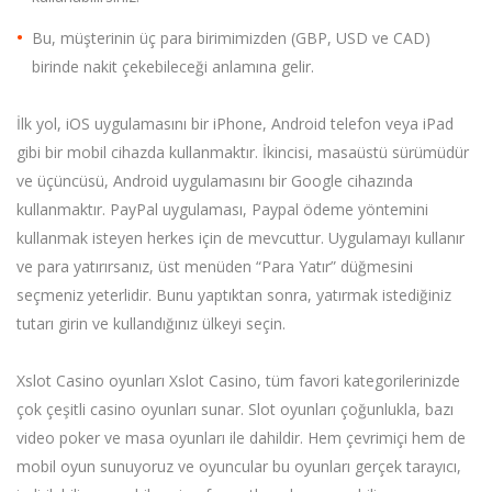
Bu, müşterinin üç para birimimizden (GBP, USD ve CAD)
birinde nakit çekebileceği anlamına gelir.
İlk yol, iOS uygulamasını bir iPhone, Android telefon veya iPad
gibi bir mobil cihazda kullanmaktır. İkincisi, masaüstü sürümüdür
ve üçüncüsü, Android uygulamasını bir Google cihazında
kullanmaktır. PayPal uygulaması, Paypal ödeme yöntemini
kullanmak isteyen herkes için de mevcuttur. Uygulamayı kullanır
ve para yatırırsanız, üst menüden “Para Yatır” düğmesini
seçmeniz yeterlidir. Bunu yaptıktan sonra, yatırmak istediğiniz
tutarı girin ve kullandığınız ülkeyi seçin.
Xslot Casino oyunları Xslot Casino, tüm favori kategorilerinizde
çok çeşitli casino oyunları sunar. Slot oyunları çoğunlukla, bazı
video poker ve masa oyunları ile dahildir. Hem çevrimiçi hem de
mobil oyun sunuyoruz ve oyuncular bu oyunları gerçek tarayıcı,