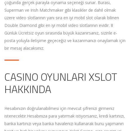
çoğunda gerçek parayla oynama seçeneği sunar. Burası,
Superman ve Irish Matchmaker gibi klasikler de dahil olmak
üzere video slotlarının yanı sıra en iyi mobil slot olarak bilinen
Double Diamond gibi en iyi mobil video slotlarının evidir. 8
Günlük Ücretsiz oyun sırasında büyük kazanırsanız, sizinle e-
posta yoluyla iletişime geçeceğiz ve kazanmanızı onaylamak için
bir mesaj alacaksınız.
CASINO OYUNLARI XSLOT
HAKKINDA
Hesabınızın doğrulanabilmesi için mevcut şifrenizi girmeniz
istenecektir.Hesabınıza para yatırmak istiyorsanız, kredi kartınızı,
banka kartınızı veya banka havalenizi kullanarak bunu yapmanın