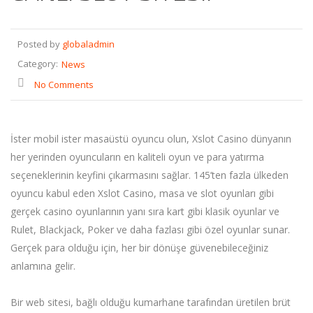
Posted by
globaladmin
Category:
News
No Comments
İster mobil ister masaüstü oyuncu olun, Xslot Casino dünyanın
her yerinden oyuncuların en kaliteli oyun ve para yatırma
seçeneklerinin keyfini çıkarmasını sağlar. 145’ten fazla ülkeden
oyuncu kabul eden Xslot Casino, masa ve slot oyunları gibi
gerçek casino oyunlarının yanı sıra kart gibi klasik oyunlar ve
Rulet, Blackjack, Poker ve daha fazlası gibi özel oyunlar sunar.
Gerçek para olduğu için, her bir dönüşe güvenebileceğiniz
anlamına gelir.
Bir web sitesi, bağlı olduğu kumarhane tarafından üretilen brüt