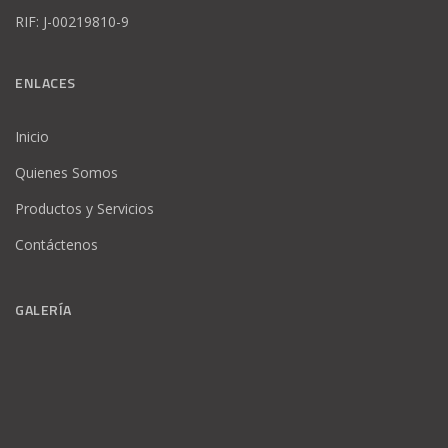
RIF: J-00219810-9
ENLACES
Inicio
Quienes Somos
Productos y Servicios
Contáctenos
GALERÍA