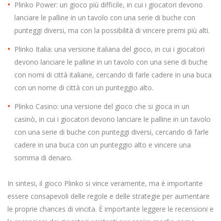
Plinko Power: un gioco più difficile, in cui i giocatori devono
lanciare le palline in un tavolo con una serie di buche con
punteggi diversi, ma con la possibilità di vincere premi più alti.
Plinko Italia: una versione italiana del gioco, in cui i giocatori
devono lanciare le palline in un tavolo con una serie di buche
con nomi di città italiane, cercando di farle cadere in una buca
con un nome di città con un punteggio alto.
Plinko Casino: una versione del gioco che si gioca in un
casinò, in cui i giocatori devono lanciare le palline in un tavolo
con una serie di buche con punteggi diversi, cercando di farle
cadere in una buca con un punteggio alto e vincere una
somma di denaro.
In sintesi, il gioco Plinko si vince veramente, ma è importante
essere consapevoli delle regole e delle strategie per aumentare
le proprie chances di vincita. È importante leggere le recensioni e