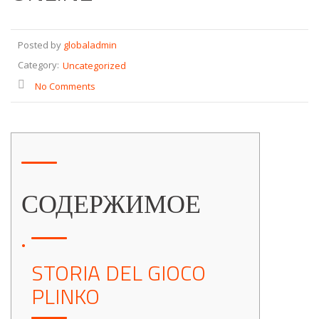
Posted by
globaladmin
Category:
Uncategorized
No Comments
СОДЕРЖИМОЕ
STORIA DEL GIOCO
PLINKO