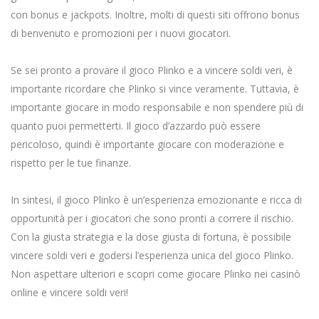
con bonus e jackpots. Inoltre, molti di questi siti offrono bonus
di benvenuto e promozioni per i nuovi giocatori.
Se sei pronto a provare il gioco Plinko e a vincere soldi veri, è
importante ricordare che Plinko si vince veramente. Tuttavia, è
importante giocare in modo responsabile e non spendere più di
quanto puoi permetterti. Il gioco d’azzardo può essere
pericoloso, quindi è importante giocare con moderazione e
rispetto per le tue finanze.
In sintesi, il gioco Plinko è un’esperienza emozionante e ricca di
opportunità per i giocatori che sono pronti a correre il rischio.
Con la giusta strategia e la dose giusta di fortuna, è possibile
vincere soldi veri e godersi l’esperienza unica del gioco Plinko.
Non aspettare ulteriori e scopri come giocare Plinko nei casinò
online e vincere soldi veri!