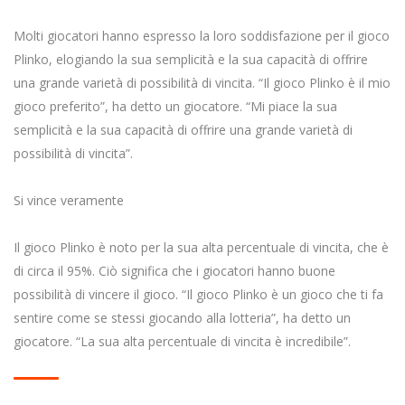
Molti giocatori hanno espresso la loro soddisfazione per il gioco
Plinko, elogiando la sua semplicità e la sua capacità di offrire
una grande varietà di possibilità di vincita. “Il gioco Plinko è il mio
gioco preferito”, ha detto un giocatore. “Mi piace la sua
semplicità e la sua capacità di offrire una grande varietà di
possibilità di vincita”.
Si vince veramente
Il gioco Plinko è noto per la sua alta percentuale di vincita, che è
di circa il 95%. Ciò significa che i giocatori hanno buone
possibilità di vincere il gioco. “Il gioco Plinko è un gioco che ti fa
sentire come se stessi giocando alla lotteria”, ha detto un
giocatore. “La sua alta percentuale di vincita è incredibile”.