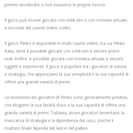
premio desiderato o non esaurisce le proprie risorse.
Il gioco può essere giocato con soldi veri o con moneta virtuale,
a seconda del casinò online scelto.
Il gioco Plinko è disponibile in molti casinò online, tra cui Plinko
Italia, dove è possibile giocare con soldi veri e vincere premi
reali. Inoltre, è possibile giocare con moneta virtuale e vincere
oggetti e esperienze. Il gioco è popolare tra i giocatori di azione
e strategia, che apprezzano la sua semplicità e la sua capacità di
offrire una grande varietà di premi.
Le recensioni dei giocatori di Plinko sono generalmente positive,
che elogiano la sua facilità d’uso e la sua capacità di offrire una
grande varietà di premi. Tuttavia, alcuni giocatori lamentano la
mancanza di strategia e la dipendenza dal caso, poiché il
risultato finale dipende dal lancio del pallino.