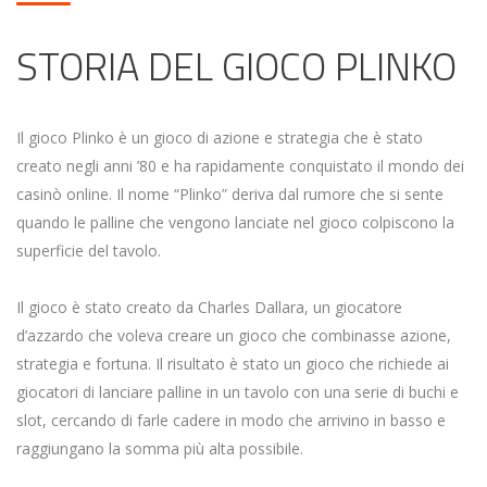
STORIA DEL GIOCO PLINKO
Il gioco Plinko è un gioco di azione e strategia che è stato
creato negli anni ’80 e ha rapidamente conquistato il mondo dei
casinò online. Il nome “Plinko” deriva dal rumore che si sente
quando le palline che vengono lanciate nel gioco colpiscono la
superficie del tavolo.
Il gioco è stato creato da Charles Dallara, un giocatore
d’azzardo che voleva creare un gioco che combinasse azione,
strategia e fortuna. Il risultato è stato un gioco che richiede ai
giocatori di lanciare palline in un tavolo con una serie di buchi e
slot, cercando di farle cadere in modo che arrivino in basso e
raggiungano la somma più alta possibile.