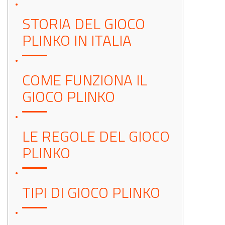
STORIA DEL GIOCO
PLINKO IN ITALIA
COME FUNZIONA IL
GIOCO PLINKO
LE REGOLE DEL GIOCO
PLINKO
TIPI DI GIOCO PLINKO