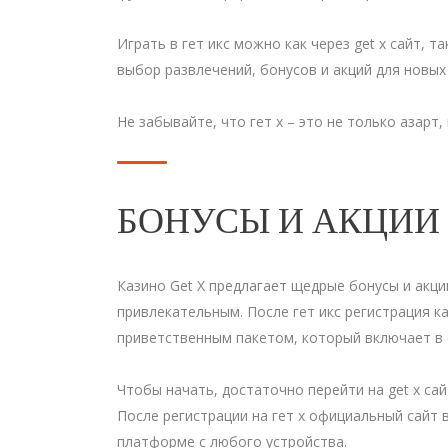
Играть в гет икс можно как через get x сайт,
выбор развлечений, бонусов и акций для новых
Не забывайте, что гет х – это не только азарт
БОНУСЫ И АКЦИИ
Казино Get X предлагает щедрые бонусы и акци
привлекательным. После гет икс регистрация 
приветственным пакетом, который включает в 
Чтобы начать, достаточно перейти на get x сай
После регистрации на гет х официальный сайт 
платформе с любого устройства.