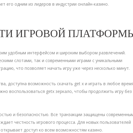
ет его одним из лидеров в индустрии онлайн-казино.
СТИ ИГРОВОЙ ПЛАТФОРМ
воим удобным интерфейсом и широким выбором развлечений.
ескими слотами, так и современными играми с уникальными
трацию, что позволяет начать игру уже через несколько минут.
ва, доступна возможность скачать get x и играть в любое время
ожно воспользоваться getx зеркало, чтобы продолжить игру без
ностью и безопасностью. Все транзакции защищены современны
ждает честность игрового процесса. Для новых пользователей
я открывает доступ ко всем возможностям казино.