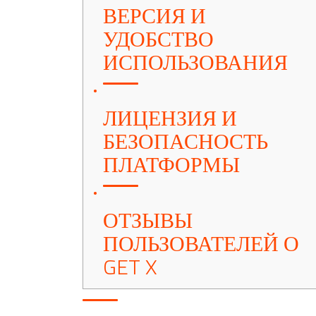
ВЕРСИЯ И
УДОБСТВО
ИСПОЛЬЗОВАНИЯ
ЛИЦЕНЗИЯ И
БЕЗОПАСНОСТЬ
ПЛАТФОРМЫ
ОТЗЫВЫ
ПОЛЬЗОВАТЕЛЕЙ О
GET X