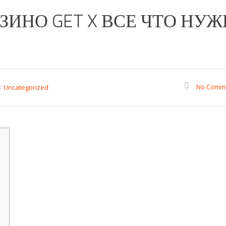
ЗИНО GET X ВСЕ ЧТО НУ
:
No Comm
Uncategorized