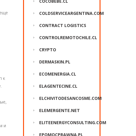
COCOBEBE.CL
 еще
COLDSERVICEARGENTINA.COM
CONTRACT LOGISTICS
CONTROLREMOTOCHILE.CL
CRYPTO
DERMASKIN.PL
ECOMENERGIA.CL
п к
.
ELAGENTECINE.CL
ELCHIVITODESANCOSME.COM
ные,
ELEMERGENTE.NET
ELITEENERGYCONSULTING.COM
м и
EPOMOCPRAWNA.PL