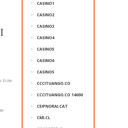
CASINO1
CASINO2
CASINO3
Ы
CASINO4
CASINO5
CASINO6
CASINOS
. Если
CCCITUANGO.CO
CCCITUANGO.CO 14000
CEIPNORAI.CAT
ми
CMI.CL