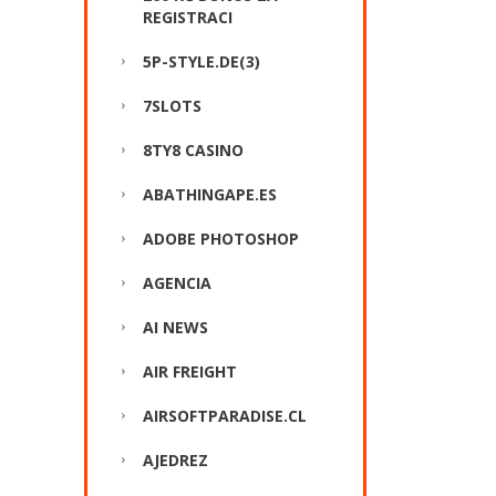
REGISTRACI
5P-STYLE.DE(3)
7SLOTS
8TY8 CASINO
ABATHINGAPE.ES
ADOBE PHOTOSHOP
AGENCIA
AI NEWS
AIR FREIGHT
AIRSOFTPARADISE.CL
AJEDREZ