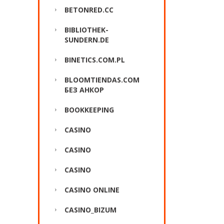
BETONRED.CC
BIBLIOTHEK-
SUNDERN.DE
BINETICS.COM.PL
BLOOMTIENDAS.COM
БЕЗ АНКОР
BOOKKEEPING
CASINO
CASINO
CASINO
CASINO ONLINE
CASINO_BIZUM