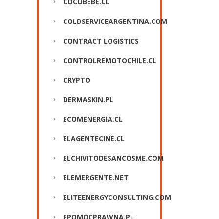
COCOBEBE.CL
COLDSERVICEARGENTINA.COM
CONTRACT LOGISTICS
CONTROLREMOTOCHILE.CL
CRYPTO
DERMASKIN.PL
ECOMENERGIA.CL
ELAGENTECINE.CL
ELCHIVITODESANCOSME.COM
ELEMERGENTE.NET
ELITEENERGYCONSULTING.COM
EPOMOCPRAWNA.PL