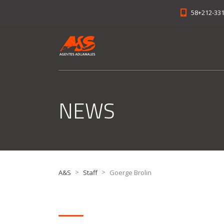
58+212-331
NEWS
>
>
A&S
Staff
Goerge Brolin