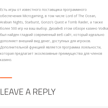
Есть игры от известного поставщика программного
обеспечения Microgaming, в том числе Lord of The Ocean,
Arabian Nights, Starburst, Gonzo’s Quest и Tomb Raider, а также
более 500 игр на ваш выбор. ДизайнВ этом обзоре казино Vodka
был найден гладкий современный веб-сайт, который идеально
дополняет внешний вид денег, доступных для игроков.
Дополнительной функцией является программа лояльности,
которая предлагает эксклюзивные преимущества для членов
казино.
LEAVE A REPLY