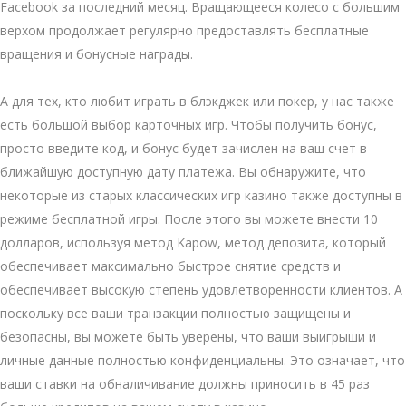
Facebook за последний месяц. Вращающееся колесо с большим
верхом продолжает регулярно предоставлять бесплатные
вращения и бонусные награды.
А для тех, кто любит играть в блэкджек или покер, у нас также
есть большой выбор карточных игр. Чтобы получить бонус,
просто введите код, и бонус будет зачислен на ваш счет в
ближайшую доступную дату платежа. Вы обнаружите, что
некоторые из старых классических игр казино также доступны в
режиме бесплатной игры. После этого вы можете внести 10
долларов, используя метод Kapow, метод депозита, который
обеспечивает максимально быстрое снятие средств и
обеспечивает высокую степень удовлетворенности клиентов. А
поскольку все ваши транзакции полностью защищены и
безопасны, вы можете быть уверены, что ваши выигрыши и
личные данные полностью конфиденциальны. Это означает, что
ваши ставки на обналичивание должны приносить в 45 раз