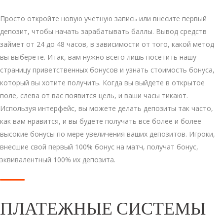
Просто откройте новую учетную запись или внесите первый
депозит, чтобы начать зарабатывать баллы. Вывод средств
займет от 24 до 48 часов, в зависимости от того, какой метод
вы выберете. Итак, вам нужно всего лишь посетить нашу
страницу приветственных бонусов и узнать стоимость бонуса,
который вы хотите получить. Когда вы выйдете в открытое
поле, слева от вас появится цель, и ваши часы тикают.
Используя интерфейс, вы можете делать депозиты так часто,
как вам нравится, и вы будете получать все более и более
высокие бонусы по мере увеличения ваших депозитов. Игроки,
внесшие свой первый 100% бонус на матч, получат бонус,
эквивалентный 100% их депозита.
ПЛАТЕЖНЫЕ СИСТЕМЫ