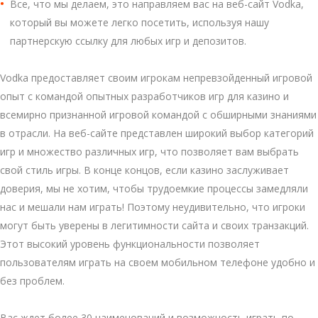
Все, что мы делаем, это направляем вас на веб-сайт Vodka,
который вы можете легко посетить, используя нашу
партнерскую ссылку для любых игр и депозитов.
Vodka предоставляет своим игрокам непревзойденный игровой
опыт с командой опытных разработчиков игр для казино и
всемирно признанной игровой командой с обширными знаниями
в отрасли. На веб-сайте представлен широкий выбор категорий
игр и множество различных игр, что позволяет вам выбрать
свой стиль игры. В конце концов, если казино заслуживает
доверия, мы не хотим, чтобы трудоемкие процессы замедляли
нас и мешали нам играть! Поэтому неудивительно, что игроки
могут быть уверены в легитимности сайта и своих транзакций.
Этот высокий уровень функциональности позволяет
пользователям играть на своем мобильном телефоне удобно и
без проблем.
Вас ждет более 30 наименований и возможность играть по