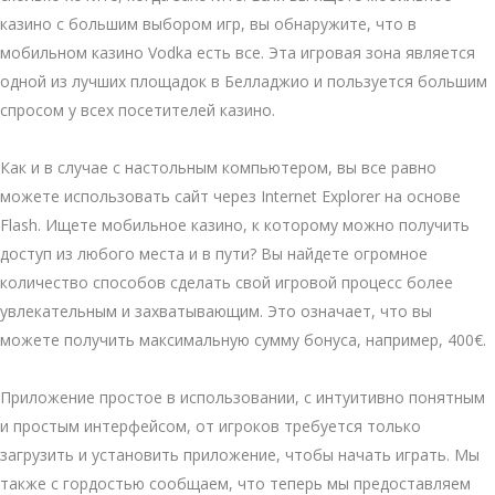
казино с большим выбором игр, вы обнаружите, что в
мобильном казино Vodka есть все. Эта игровая зона является
одной из лучших площадок в Белладжио и пользуется большим
спросом у всех посетителей казино.
Как и в случае с настольным компьютером, вы все равно
можете использовать сайт через Internet Explorer на основе
Flash. Ищете мобильное казино, к которому можно получить
доступ из любого места и в пути? Вы найдете огромное
количество способов сделать свой игровой процесс более
увлекательным и захватывающим. Это означает, что вы
можете получить максимальную сумму бонуса, например, 400€.
Приложение простое в использовании, с интуитивно понятным
и простым интерфейсом, от игроков требуется только
загрузить и установить приложение, чтобы начать играть. Мы
также с гордостью сообщаем, что теперь мы предоставляем