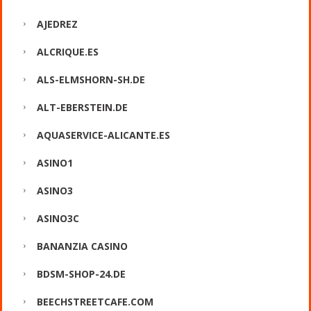
AJEDREZ
ALCRIQUE.ES
ALS-ELMSHORN-SH.DE
ALT-EBERSTEIN.DE
AQUASERVICE-ALICANTE.ES
ASINO1
ASINO3
ASINO3C
BANANZIA CASINO
BDSM-SHOP-24.DE
BEECHSTREETCAFE.COM