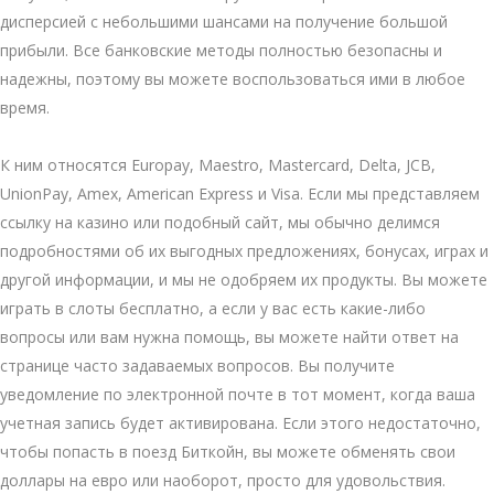
дисперсией с небольшими шансами на получение большой
прибыли. Все банковские методы полностью безопасны и
надежны, поэтому вы можете воспользоваться ими в любое
время.
К ним относятся Europay, Maestro, Mastercard, Delta, JCB,
UnionPay, Amex, American Express и Visa. Если мы представляем
ссылку на казино или подобный сайт, мы обычно делимся
подробностями об их выгодных предложениях, бонусах, играх и
другой информации, и мы не одобряем их продукты. Вы можете
играть в слоты бесплатно, а если у вас есть какие-либо
вопросы или вам нужна помощь, вы можете найти ответ на
странице часто задаваемых вопросов. Вы получите
уведомление по электронной почте в тот момент, когда ваша
учетная запись будет активирована. Если этого недостаточно,
чтобы попасть в поезд Биткойн, вы можете обменять свои
доллары на евро или наоборот, просто для удовольствия.