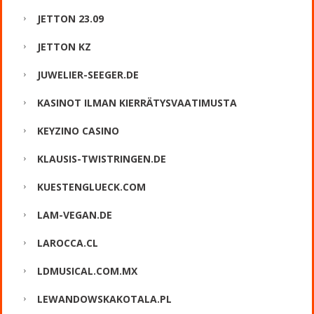
JETTON 23.09
JETTON KZ
JUWELIER-SEEGER.DE
KASINOT ILMAN KIERRÄTYSVAATIMUSTA
KEYZINO CASINO
KLAUSIS-TWISTRINGEN.DE
KUESTENGLUECK.COM
LAM-VEGAN.DE
LAROCCA.CL
LDMUSICAL.COM.MX
LEWANDOWSKAKOTALA.PL