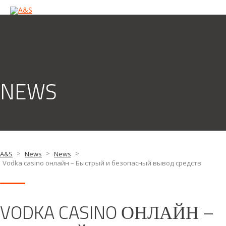
NEWS
>
>
>
A&S
News
News
Vodka casino онлайн – Быстрый и безопасный вывод средств
VODKA CASINO ОНЛАЙН –