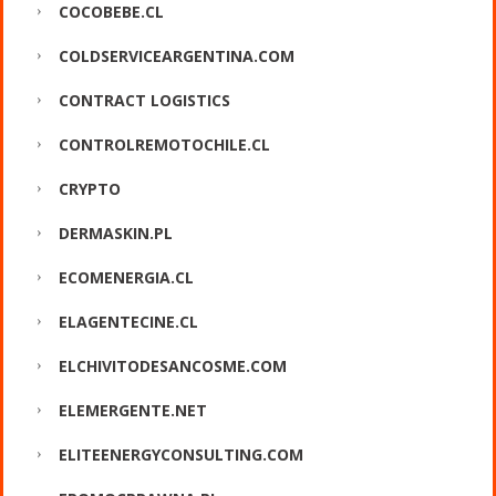
COCOBEBE.CL
COLDSERVICEARGENTINA.COM
CONTRACT LOGISTICS
CONTROLREMOTOCHILE.CL
CRYPTO
DERMASKIN.PL
ECOMENERGIA.CL
ELAGENTECINE.CL
ELCHIVITODESANCOSME.COM
ELEMERGENTE.NET
ELITEENERGYCONSULTING.COM